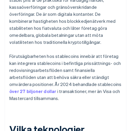
stabilt pris är de praktiska för vardaglig handel,
kassaöverföringar och gränsöverskridande
överföringar. De är som digitala kontanter. De
kombinerar hastigheten hos blockkedjenätverk med
stabiliteten hos fiatvaluta och låter företag göra
omedelbara, globala betalningar utan att möta
volatiliteten hos traditionella kryptotillgångar.
Förutsägbarheten hos stablecoins innebär att företag
kan integrera stablecoins i befintliga prissättnings- och
redovisningsarbetsflöden samt finansiella
arbetsflöden utan att behöva säkra eller ständigt
omvärdera positioner. År 2024 behandlade stablecoins
över 27 biljoner dollar
i transaktioner, mer än Visa och
Mastercard tillsammans.
Vilka teknologier