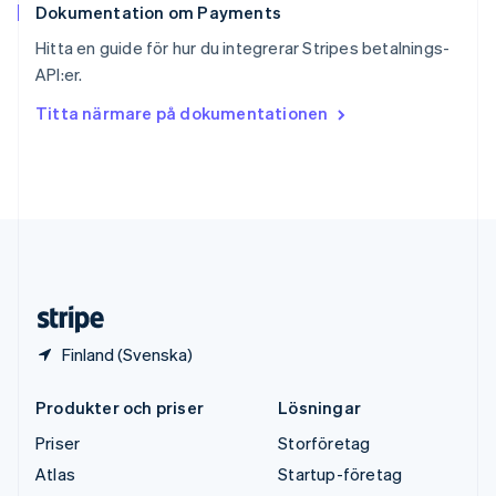
Dokumentation om Payments
Sverige
Svenska
English
Hitta en guide för hur du integrerar Stripes betalnings-
Thailand
API:er.
ไทย
English
Tjeckien
Titta närmare på dokumentationen
English
Tyskland
Deutsch
English
Ungern
English
USA
English
Español
简体中文
Österrike
Deutsch
English
Finland (Svenska)
Produkter och priser
Lösningar
Priser
Storföretag
Atlas
Startup-företag