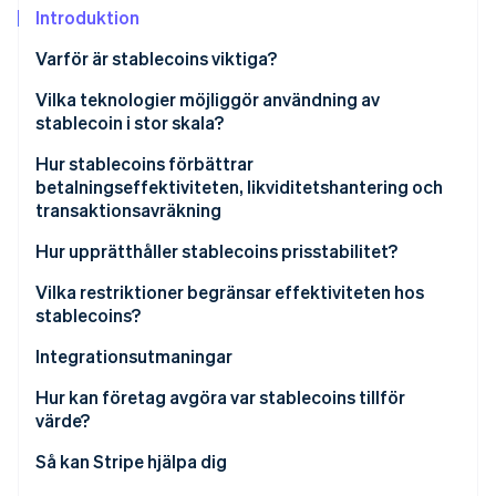
Identitetsverifiering online
Introduktion
Partner
Stripe App Marketplace
Varför är stablecoins viktiga?
Vilka teknologier möjliggör användning av
stablecoin i stor skala?
Stripe Sessions 2026
Se hur Stripe bygger den ekonomiska inf
Hur stablecoins förbättrar
Titta nu
betalningseffektiviteten, likviditetshantering och
transaktionsavräkning
Hur upprätthåller stablecoins prisstabilitet?
Fiat-backade reserver
Vilka restriktioner begränsar effektiviteten hos
stablecoins?
Kryptosäkerställda modeller
Osäkerhet kring reglering
Integrationsutmaningar
Råvarustödda token
Utfärdarförtroende och reservtransparens
Omgivningens beredskap
Hur kan företag avgöra var stablecoins tillför
Algoritmiska mekanismer
värde?
Säkerhets- och förvaringsrisker
Så kan Stripe hjälpa dig
Brist på traditionella skydd