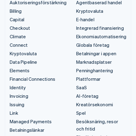
Auktoriseringsförstärkning
Agentbaserad handel
Billing
Kryptovaluta
Capital
E-handel
Checkout
Integrerad finansiering
Climate
Ekonomiautomatisering
Connect
Globala företag
Kryptovaluta
Betalningar i appen
Data Pipeline
Marknadsplatser
Elements
Penninghantering
Financial Connections
Plattformar
Identity
SaaS
Invoicing
AI-företag
Issuing
Kreatörsekonomi
Link
Spel
Managed Payments
Besöksnäring, resor
och fritid
Betalningslänkar