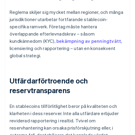
Reglerna skiljer sig mycket mellan regioner, och många
jurisdiktioner utarbetar fortfarande stablecoin-
specifika ramverk. Företag måste hantera
överlappande efterlevnadskrav – såsom
kundkännedom (KYC),
bekämpning av penningtvätt
,
licensiering och rapportering – utan en konsekvent
global strategi.
Utfärdarförtroende och
reservtransparens
En stablecoins tillförlitlighet beror på kvaliteten och
klarheten i dess reserver. Inte alla utfärdare erbjuder
reviderad rapportering i realtid. Tvivel om
reservhantering kan orsaka prisförskjutning eller, i