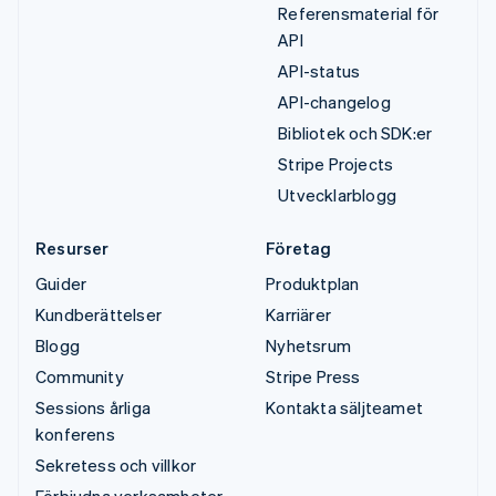
Referensmaterial för
API
API-status
API-changelog
Bibliotek och SDK:er
Stripe Projects
Utvecklarblogg
Resurser
Företag
Guider
Produktplan
Kundberättelser
Karriärer
Blogg
Nyhetsrum
Community
Stripe Press
Sessions årliga
Kontakta säljteamet
konferens
Sekretess och villkor
Förbjudna verksamheter