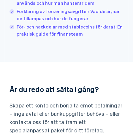
används och hur man hanterar dem
Japan
日本語
English
Förklaring av förseningsavgifter: Vad de är, när
Kanada
de tillämpas och hur de fungerar
English
Français
För- och nackdelar med stablecoins förklarat: En
Kroatien
English
Italiano
praktisk guide för finansteam
Lettland
English
Liechtenstein
Deutsch
English
Litauen
English
Luxemburg
Français
Deutsch
English
Är du redo att sätta i gång?
Malaysia
English
简体中文
Malta
Skapa ett konto och börja ta emot betalningar
English
Mexiko
– inga avtal eller bankuppgifter behövs – eller
Español
English
kontakta oss för att ta fram ett
Nederländerna
specialanpassat paket för ditt företag.
Nederlands
English