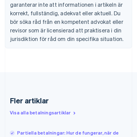
Estland
garanterar inte att informationen i artikeln är
English
korrekt, fullständig, adekvat eller aktuell. Du
Fastlandskina
bör söka råd från en kompetent advokat eller
简体中文
English
Finland
revisor som är licensierad att praktisera i din
English
Svenska
jurisdiktion för råd om din specifika situation.
Frankrike
Français
English
Förenade Arabemiraten
English
Gibraltar
English
Grekland
English
Hongkong SAR, Kina
English
简体中文
Fler artiklar
Indien
English
Visa alla betalningsartiklar
Irland
English
Italien
Partiella betalningar: Hur de fungerar, när de
Italiano
English