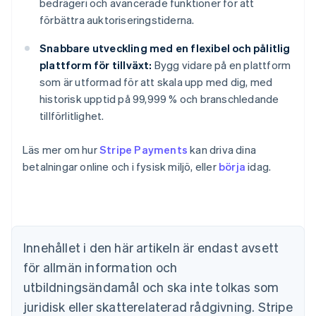
bedrägeri och avancerade funktioner för att
förbättra auktoriseringstiderna.
Snabbare utveckling med en flexibel och pålitlig
plattform för tillväxt:
Bygg vidare på en plattform
som är utformad för att skala upp med dig, med
historisk upptid på 99,999 % och branschledande
tillförlitlighet.
Läs mer om hur
Stripe Payments
kan driva dina
Australien
betalningar online och i fysisk miljö, eller
börja
idag.
English
Belgien
Nederlands
Français
Deutsch
English
Brasilien
Português
English
Bulgarien
Innehållet i den här artikeln är endast avsett
English
för allmän information och
Cypern
English
utbildningsändamål och ska inte tolkas som
Danmark
juridisk eller skatterelaterad rådgivning. Stripe
English