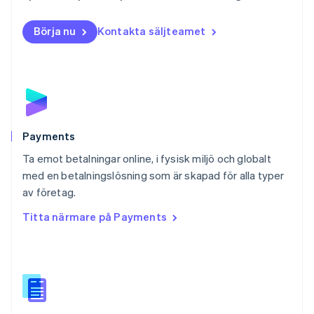
Norge
English
Börja nu
Kontakta säljteamet
Nya Zeeland
English
Polen
English
Portugal
Português
English
Rumänien
English
Payments
Schweiz
Ta emot betalningar online, i fysisk miljö och globalt
Deutsch
Français
Italiano
English
med en betalningslösning som är skapad för alla typer
Singapore
English
简体中文
av företag.
Slovakien
Titta närmare på Payments
English
Slovenien
English
Italiano
Spanien
Español
English
Storbritannien
English