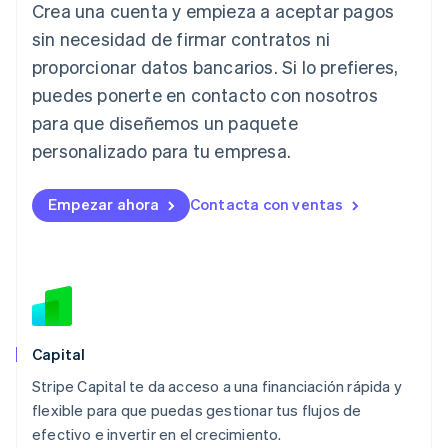
Crea una cuenta y empieza a aceptar pagos
Italia
Italiano
English
sin necesidad de firmar contratos ni
Japón
proporcionar datos bancarios. Si lo prefieres,
日本語
English
Letonia
puedes ponerte en contacto con nosotros
English
para que diseñemos un paquete
Liechtenstein
personalizado para tu empresa.
Deutsch
English
Lituania
English
Empezar ahora
Contacta con ventas
Luxemburgo
Français
Deutsch
English
Malasia
English
简体中文
Malta
English
México
Español
English
Capital
Noruega
Stripe Capital te da acceso a una financiación rápida y
English
flexible para que puedas gestionar tus flujos de
Nueva Zelandia
English
efectivo e invertir en el crecimiento.