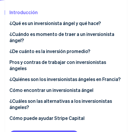
Introducción
Ecosistema
¿Qué es un inversionista ángel y qué hace?
Sesiones de Stripe 2026
Socios
Descubre cómo Stripe construye la infraestructura económi
¿Cuándo es momento de traer a un inversionista
Stripe App Marketplace
Mirar ahora
ángel?
¿De cuánto es la inversión promedio?
Pros y contras de trabajar con inversionistas
ángeles
¿Quiénes son los inversionistas ángeles en Francia?
Cómo encontrar un inversionista ángel
¿Cuáles son las alternativas a los inversionistas
ángeles?
Cómo puede ayudar Stripe Capital