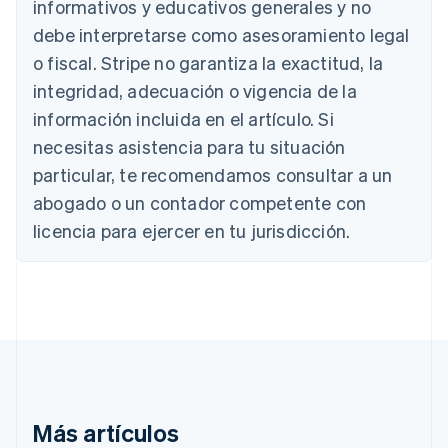
informativos y educativos generales y no
Austria
debe interpretarse como asesoramiento legal
Deutsch
English
Bélgica
o fiscal. Stripe no garantiza la exactitud, la
Nederlands
Français
Deutsch
English
integridad, adecuación o vigencia de la
Brasil
Português
English
información incluida en el artículo. Si
Bulgaria
necesitas asistencia para tu situación
English
Canadá
particular, te recomendamos consultar a un
English
Français
abogado o un contador competente con
China continental
licencia para ejercer en tu jurisdicción.
简体中文
English
Chipre
English
Croacia
English
Italiano
Dinamarca
English
Emiratos Árabes Unidos
English
Eslovaquia
Más artículos
English