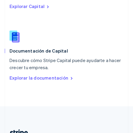
Países Bajos
Explorar Capital
Nederlands
English
Polonia
English
Portugal
Português
English
RAE de Hong Kong, China
English
简体中文
Documentación de Capital
Reino Unido
English
Descubre cómo Stripe Capital puede ayudarte a hacer
República Checa
crecer tu empresa.
English
Rumania
Explorar la documentación
English
Singapur
English
简体中文
Suecia
Svenska
English
Suiza
Deutsch
Français
Italiano
English
Tailandia
ไทย
English