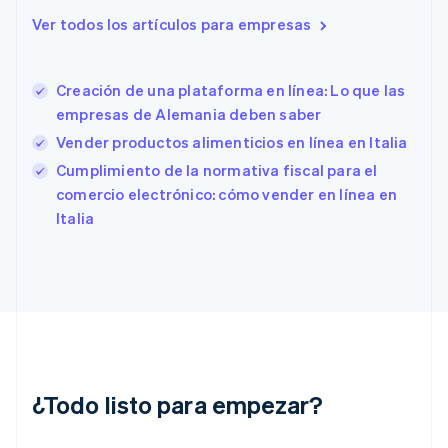
Eslovenia
Ver todos los artículos para empresas
English
Italiano
España
Español
English
Creación de una plataforma en línea: Lo que las
Estados Unidos
English
Español
简体中文
empresas de Alemania deben saber
Estonia
Vender productos alimenticios en línea en Italia
English
Cumplimiento de la normativa fiscal para el
Finlandia
English
Svenska
comercio electrónico: cómo vender en línea en
Francia
Italia
Français
English
Gibraltar
English
Grecia
English
Hungría
English
India
English
¿Todo listo para empezar?
Irlanda
English