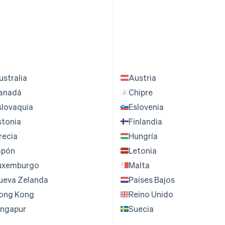
ustralia
Austria
anadá
Chipre
slovaquia
Eslovenia
stonia
Finlandia
recia
Hungría
apón
Letonia
uxemburgo
Malta
ueva Zelanda
Países Bajos
ong Kong
Reino Unido
ingapur
Suecia