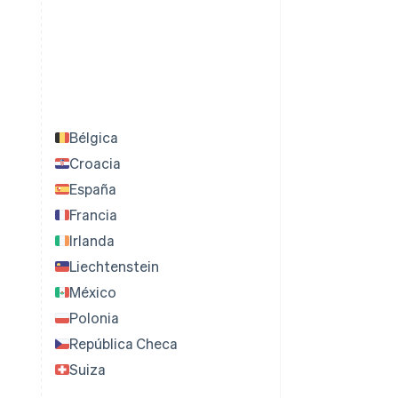
Bélgica
Croacia
España
Francia
Irlanda
Liechtenstein
México
Polonia
República Checa
Suiza