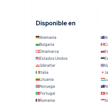
Disponible en
Alemania
A
Bulgaria
C
Dinamarca
E
Estados Unidos
E
Gibraltar
G
Italia
J
Lituania
L
Noruega
N
Portugal
H
Rumania
S