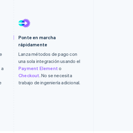
Sesiones de Stripe
2026
Descubre cómo Stripe
construye la
infraestructura
Ponte en marcha
económica para la IA.
Mirar ahora
rápidamente
e
Lanza métodos de pago con
una sola integración usando el
 a
Payment Element
o
o
Checkout
. No se necesita
e
trabajo de ingeniería adicional.