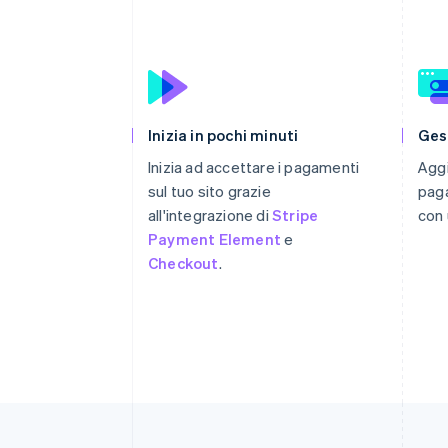
Inizia in pochi minuti
Ges
Inizia ad accettare i pagamenti
Aggi
sul tuo sito grazie
paga
all'integrazione di
Stripe
con 
Payment Element
e
Checkout
.