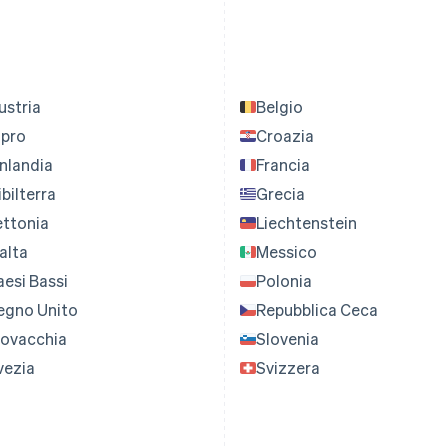
ustria
Belgio
ipro
Croazia
inlandia
Francia
bilterra
Grecia
ettonia
Liechtenstein
alta
Messico
aesi Bassi
Polonia
egno Unito
Repubblica Ceca
lovacchia
Slovenia
vezia
Svizzera