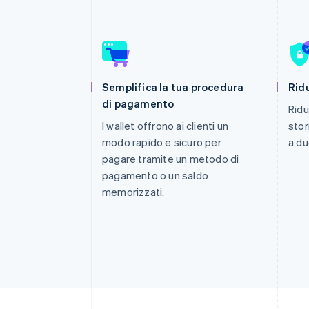
Link
Pagamento accelerato
Financial Connections
Conti finanziari collegati
Semplifica la tua procedura
Ridu
di pagamento
Ridu
I wallet offrono ai clienti un
stor
modo rapido e sicuro per
a du
pagare tramite un metodo di
pagamento o un saldo
memorizzati.