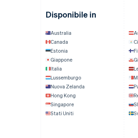
Disponibile in
Australia
A
Canada
C
Estonia
F
Giappone
Gi
Italia
L
Lussemburgo
M
Nuova Zelanda
P
Hong Kong
R
Singapore
S
Stati Uniti
S