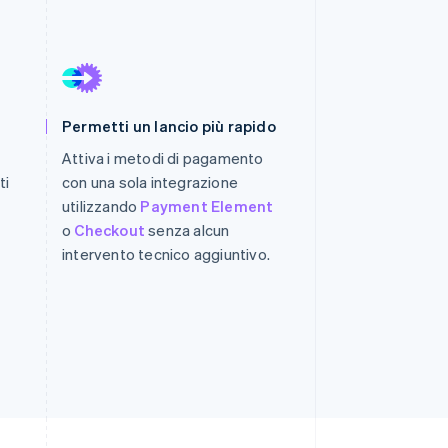
Stripe Sessions 2026
Scopri come Stripe sta
costruendo
l'infrastruttura
Permetti un lancio più rapido
economica per l'IA.
Attiva i metodi di pagamento
Guarda ora
ti
con una sola integrazione
utilizzando
Payment Element
o
Checkout
senza alcun
intervento tecnico aggiuntivo.