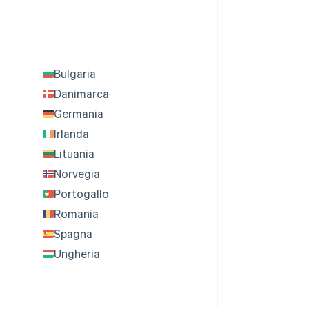
Bulgaria
Danimarca
Germania
Irlanda
Lituania
Norvegia
Portogallo
Romania
Spagna
Ungheria