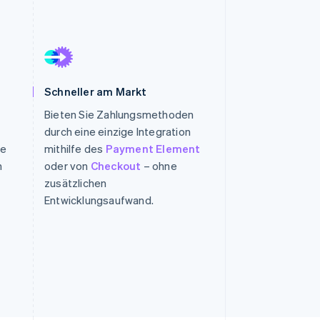
Stripe-Sessions 2026
Erfahren Sie, wie Stripe
Lösungen für die
Wirtschaftsinfrastruktur
Schneller am Markt
für KI aufbaut.
Bieten Sie Zahlungsmethoden
Jetzt ansehen
durch eine einzige Integration
ie
mithilfe des
Payment Element
n
oder von
Checkout
– ohne
zusätzlichen
Entwicklungsaufwand.