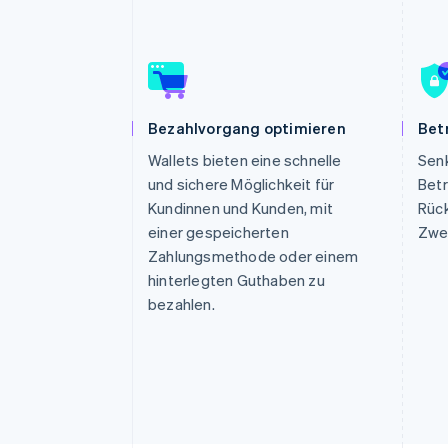
Optimierung der
Datensynchronisier
Autorisierungsraten
Link
Beschleunigter Bezahlvorgang
Financial Connections
Verbundene Finanzdaten
Bezahlvorgang optimieren
Bet
Wallets bieten eine schnelle
Senk
und sichere Möglichkeit für
Betr
Kundinnen und Kunden, mit
Rück
einer gespeicherten
Zwei
Zahlungsmethode oder einem
hinterlegten Guthaben zu
bezahlen.