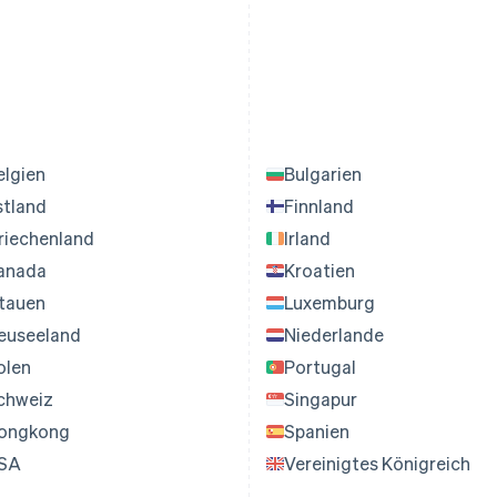
elgien
Bulgarien
stland
Finnland
riechenland
Irland
anada
Kroatien
itauen
Luxemburg
euseeland
Niederlande
olen
Portugal
chweiz
Singapur
ongkong
Spanien
SA
Vereinigtes Königreich