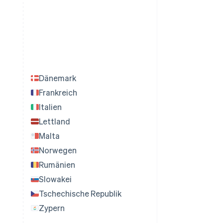
Dänemark
Frankreich
Italien
Lettland
Malta
Norwegen
Rumänien
Slowakei
Tschechische Republik
Zypern