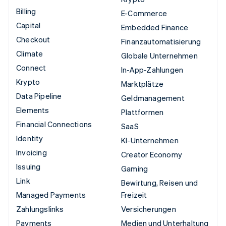
Billing
E-Commerce
Capital
Embedded Finance
Checkout
Finanzautomatisierung
Climate
Globale Unternehmen
Connect
In-App-Zahlungen
Krypto
Marktplätze
Data Pipeline
Geldmanagement
Elements
Plattformen
Financial Connections
SaaS
Identity
KI-Unternehmen
Invoicing
Creator Economy
Issuing
Gaming
Link
Bewirtung, Reisen und
Managed Payments
Freizeit
Zahlungslinks
Versicherungen
Payments
Medien und Unterhaltung