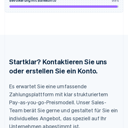
Bevölkerung mit Bankkonto
99
%
English
Liechtenstein
Deutsch
English
Litauen
English
Luxemburg
Français
Deutsch
English
Malaysia
English
简体中文
Malta
Startklar? Kontaktieren Sie uns
English
Mexiko
oder erstellen Sie ein Konto.
Español
English
Neuseeland
Es erwartet Sie eine umfassende
English
Niederlande
Zahlungsplattform mit klar strukturiertem
Nederlands
English
Pay-as-you-go-Preismodell. Unser Sales-
Norwegen
English
Team berät Sie gerne und gestaltet für Sie ein
Österreich
individuelles Angebot, das speziell auf Ihr
Deutsch
English
Polen
Unternehmen abgestimmt ist.