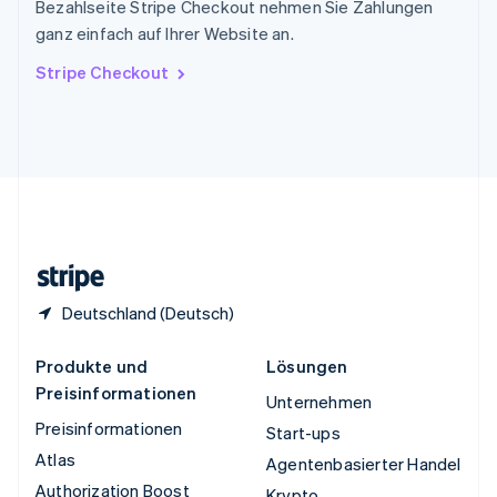
Bezahlseite Stripe Checkout nehmen Sie Zahlungen
Tschechische Republik
ganz einfach auf Ihrer Website an.
English
Ungarn
Stripe Checkout
English
Vereinigte Arabische Emirate
English
Vereinigte Staaten
English
Español
简体中文
Vereinigtes Königreich
English
Zypern
English
Deutschland (Deutsch)
Produkte und
Lösungen
Preisinformationen
Unternehmen
Preisinformationen
Start-ups
Atlas
Agentenbasierter Handel
Authorization Boost
Krypto