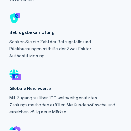
Betrugsprävention
Ecosystem
Atlas
Start-up-Gründung
Partner
Stripe App-Marktplatz
Climate
CO₂-Entnahme
Betrugsbekämpfung
Identity
Senken Sie die Zahl der Betrugsfälle und
Online-Identitätsprüfung
Rückbuchungen mithilfe der Zwei-Faktor-
Authentifizierung.
Stripe-Sessions 2026
Erfahren Sie, wie Stripe Lösungen für die W
Globale Reichweite
Jetzt ansehen
Mit Zugang zu über 100 weltweit genutzten
Zahlungsmethoden erfüllen Sie Kundenwünsche und
erreichen völlig neue Märkte.