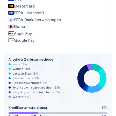
简体中文
English
Mastercard
Finnland
SEPA-Lastschrift
English
Svenska
Frankreich
SEPA-Banküberweisungen
Français
English
Klarna
Gibraltar
Apple Pay
English
Griechenland
Google Pay
English
Indien
English
Anteil der Zahlungsmethode
Irland
Karte:
12
%
English
Wallets:
26
%
Italien
Lastschriften:
18
%
Italiano
English
Bank Redirects:
2
%
Japan
Banküberweisungen:
4
%
日本語
English
Jetzt kaufen, später bezahlen:
33
%
Kanada
Bargeldgestützte Gutscheine:
0
%
Weitere:
6
%
English
Français
Kroatien
Kreditkartenverbreitung
30
%
English
Italiano
Lettland