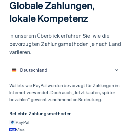
Globale Zahlungen,
lokale Kompetenz
In unserem Überblick erfahren Sie, wie die
bevorzugten Zahlungsmethoden je nach Land
Australien
variieren.
English
Belgien
Nederlands
Français
Deutsch
English
Brasilien
Português
English
Bulgarien
Wallets wie PayPal werden bevorzugt für Zahlungen im
English
Internet verwendet. Doch auch „Jetzt kaufen, später
Dänemark
English
bezahlen“ gewinnt zunehmend an Bedeutung.
Deutschland
Deutsch
English
Beliebte Zahlungsmethoden
Estland
PayPal
English
Festlandchina
Visa