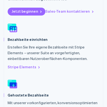
English
Portugal
Jetzt beginnen
Sales-Team kontaktieren
Português
English
Rumänien
English
Schweden
Svenska
English
Schweiz
Bezahlseite einrichten
Deutsch
Français
Italiano
English
Singapur
Erstellen Sie Ihre eigene Bezahlseite mit Stripe
English
简体中文
Elements – unserer Suite an vorgefertigten,
Slowakei
einbettbaren Nutzeroberflächen-Komponenten.
English
Slowenien
Stripe Elements
English
Italiano
Sonderverwaltungsregion Hongkong,
China
English
简体中文
Spanien
Gehostete Bezahlseite
Español
English
Thailand
Mit unserer vorkonfigurierten, konversionsoptimierten
ไทย
English