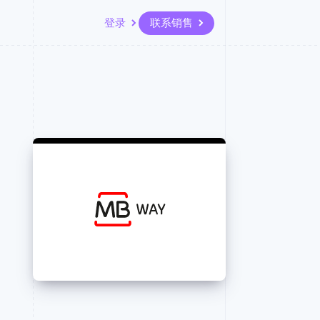
登录
联系销售
资源
生态系统
联系
场
更多
应用程序集成
合作伙伴
联系销售
Product roadmap
代码示例
Stripe App Marketplace
成为合作伙伴
了解未来规划
开发者博客
API 状态
Radar
欺诈防范
Atlas
初创企业注册
Climate
碳移除