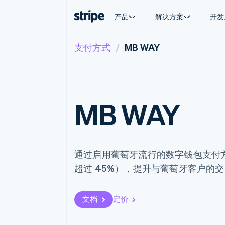
产品
解决方案
开发
支付方式
MB WAY
按企业阶段
文档
学习
按应用场
支持
支付
营收
大型企业
Stripe 文档
博客
智能体
获取支
Payments
Billing
初创企业
API 参考文档
客户案例
加密货
管理支
在线支付
经常性收入
库与 SDK
指南
电子商
专业服
Payment links
Metronome
Stripe Apps
嵌入式
MB WAY
无代码支付
按用量计费
财务自
Checkout
Subscriptions
全球化
预构建支付界面
订阅管理
应用内
Elements
Invoicing
交易市
灵活的 UI 组件
一次性或定期账单
资金管
支付方式
Tax
通过启用葡萄牙流行的数字钱包支付方
平台
Access to 125+
销售税和增值税自动
SaaS
超过 45%），提升与葡萄牙客户的
Terminal
Revenue Recogniti
线下支付
会计自动化
Authorization Boost
Stripe Sigma
支付成功率优化
自定义报告
文档
定价
Link
Data Pipeline
加速结账
数据同步