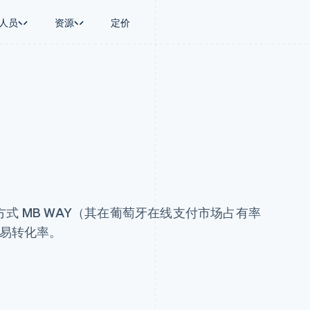
人员
资源
定价
景
指南
按行业
公司
资金管理
平台和交易市
商务
持
接受线上付款
AI 企业
产品路线图
Global Payouts
Connect
币
持方案
实施预建结账流程
创作者经济
Sessions 年度大会
向第三方打款
平台支付
务
务
构建平台或交易市场
游戏
招聘
Crypto
金融
管理订阅
酒店、旅游与休闲
新闻编辑室
钱包、稳定币发行和发卡基础设
动化
提供按用量计费
保险
Stripe Press
施
企业
发行稳定币支持的支付卡
媒体与娱乐
支付
使用代理预配和管理服务
非营利组织
场
专业服务
理
公共部门
式 MB WAY（其在葡萄牙在线支付市场占有率
零售
化
交易转化率。
on