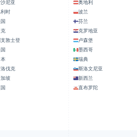
爱沙尼亚
奥地利
比利时
波兰
法国
芬兰
捷克
克罗地亚
列支敦士登
卢森堡
美国
墨西哥
日本
瑞典
斯洛伐克
斯洛文尼亚
新加坡
新西兰
英国
直布罗陀