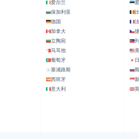
爱尔兰
保加利亚
德国
加拿大
立陶宛
马耳他
葡萄牙
塞浦路斯
西班牙
意大利