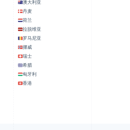
澳大利亚
丹麦
荷兰
拉脱维亚
罗马尼亚
挪威
瑞士
希腊
匈牙利
香港