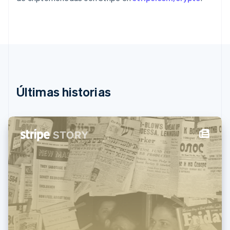
English
Italiano
España
Español
English
Estados Unidos
English
Español
简体中文
Estonia
English
Finlandia
English
Svenska
Últimas historias
Francia
Français
English
Gibraltar
English
Grecia
English
Hungría
English
India
English
Irlanda
English
Italia