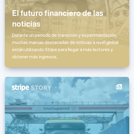
Italiano
English
Japón
El futuro financiero de las
日本語
English
Letonia
noticias
English
Liechtenstein
Durante un período de transición y experimentación,
Deutsch
English
muchas marcas destacadas de noticias a nivel global
Lituania
están utilizando Stripe para llegar a más lectores y
English
Luxemburgo
obtener más ingresos.
Français
Deutsch
English
Malasia
English
简体中文
Malta
English
México
Español
English
Noruega
English
Nueva Zelandia
English
Países Bajos
Nederlands
English