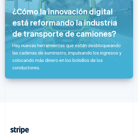
Polonia
¿Cómo la innovación digital
English
está reformando la industria
Portugal
Português
English
de transporte de camiones?
RAE de Hong Kong, China
English
简体中文
Reino Unido
Hay nuevas herramientas que están desbloqueando
English
las cadenas de suministro, impulsando los ingresos y
República Checa
colocando más dinero en los bolsillos de los
English
conductores.
Rumania
English
Singapur
English
简体中文
Suecia
Svenska
English
Suiza
Deutsch
Français
Italiano
English
Tailandia
ไทย
English