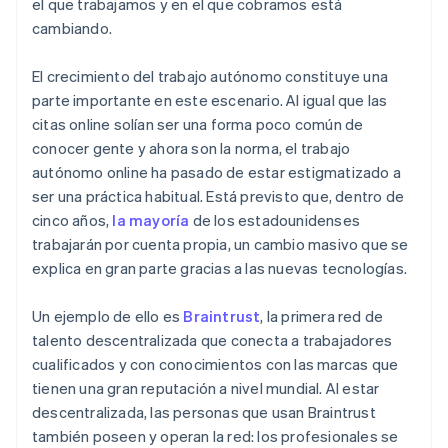
el que trabajamos y en el que cobramos está
cambiando.
Ecosistema
El crecimiento del trabajo autónomo constituye una
Sesiones de Stripe 2026
parte importante en este escenario. Al igual que las
Socios
Descubre cómo Stripe construye la infraestructura económi
citas online solían ser una forma poco común de
Stripe App Marketplace
Mirar ahora
conocer gente y ahora son la norma, el trabajo
autónomo online ha pasado de estar estigmatizado a
ser una práctica habitual. Está previsto que, dentro de
cinco años,
la mayoría
de los estadounidenses
trabajarán por cuenta propia, un cambio masivo que se
explica en gran parte gracias a las nuevas tecnologías.
Un ejemplo de ello es
Braintrust
, la primera red de
talento descentralizada que conecta a trabajadores
cualificados y con conocimientos con las marcas que
tienen una gran reputación a nivel mundial. Al estar
descentralizada, las personas que usan Braintrust
también poseen y operan la red: los profesionales se