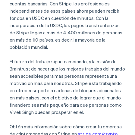
Deutsch
English
cuentas bancarias. Con Stripe, los profesionales
Bélgica
independientes de esos países ahora pueden recibir
Nederlands
Français
Deutsch
English
fondos en USDC en cuestión de minutos. Con la
Brasil
incorporación de la USDC, los pagos transfronterizos
Português
English
Bulgaria
de Stripe llegan a más de 4.400 millones de personas
English
en más de 110 países, es decir, la mayoría de la
Canadá
población mundial.
English
Français
China continental
El futuro del trabajo sigue cambiando, y la misión de
简体中文
English
Chipre
Braintrust de hacer que los mejores trabajos del mundo
English
sean accesibles para más personas representa una
Croacia
motivación más para nosotros. Stripe está trabajando
English
Italiano
en ofrecer soporte a cadenas de bloques adicionales
Dinamarca
en más países, con el objetivo de lograr que el mundo
English
Emiratos Árabes Unidos
financiero sea más pequeño para que personas como
English
Vivek Singh puedan prosperar en él.
Eslovaquia
English
Obtén más información sobre cómo crear tu empresa
Eslovenia
de criptomonedas con Stripe en
stripe.com/crypto
.