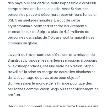
Autriche
des pays où il est difficile, voire impossible d'ouvrir un
Deutsch
English
compte dans une banque locale. Avec Stripe, ces
Belgique
personnes peuvent désormais recevoir leurs fonds en
Nederlands
Français
Deutsch
English
USDC en quelques minutes. L'ajout de cette
Brésil
cryptomonnaie permet d'étendre les virements
Português
English
Bulgarie
internationaux de Stripe à plus de 4,4 milliards de
English
personnes dans plus de 110 pays, soit la majorité des
Canada
citoyens du globe.
English
Français
Chine continentale
L'avenir du travail continue d'évoluer, et la mission de
简体中文
English
Chypre
Braintrust, proposer les meilleures missions à toujours
English
plus d'indépendants, est une vraie inspiration. Stripe
Croatie
travaille à la prise en charge de nouvelles blockchains
English
Italiano
dans davantage de pays, avec pour objectif
Danemark
d'universaliser le monde de la finance pour que des
English
Émirats arabes unis
personnes comme Vivek Singh puissent pleinement en
English
profiter.
Espagne
Español
English
Découvrez comment créer votre activité basée sur les