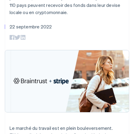
UI flexibles
Recognition
l’application
Gérer des
110 pays peuvent recevoir des fonds dans leur devise
Moyens de
Comptabilité
Entreprise
Marketplaces
abonnements
locale ou en cryptomonnaie.
paiement
automatisée
Gestion financière
Proposer une
Accès à plus
Stripe Sigma
Roadmap produit
Plateformes
facturation à l'usage
de 125
Rapports
Sessions : conférence
SaaS
Émettre des cartes
22 septembre 2022
Terminal
personnalisés
annuelle
bancaires adossées à
Paiements en
Data Pipeline
Carrières
des stablecoins
personne
Synchronisation
Communiqués de
Fournir et gérer des
Authorization
des données
presse
services avec des
Par secteur
Boost
Stripe Press
agents
Acceptation
optimisée
Entreprises d'IA
Link
Économie des
Paiements
créateurs
Contact
Ressources
Jeux
accélérés
Hôtellerie, voyages et
Financial
Contacter notre équipe
loisirs
Intégrations
Connections
Assurance
d'applications
Comptes
Devenir partenaire
Médias et
Exemples de code
financiers
divertissements
Blog des développeurs
associés
Organisations à but
non lucratif
État de l'API
Services aux
Plus
entreprises
Le marché du travail est en plein bouleversement.
Product roadmap
Secteur public