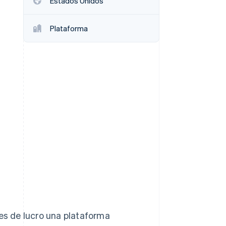
Estados Unidos
Sesiones de Stripe
2026
Plataforma
Descubre cómo Stripe
construye la
infraestructura
económica para la IA.
Mirar ahora
nes de lucro una plataforma