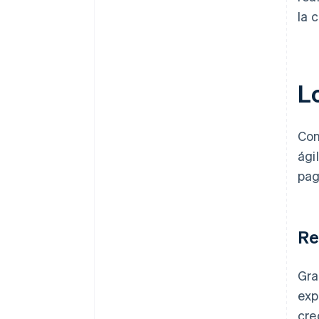
la 
L
Con
ági
pag
Re
Gra
exp
cre