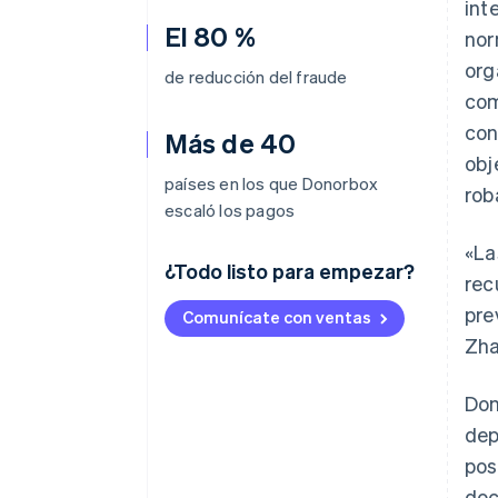
int
El 80 %
nor
org
de reducción del fraude
com
con
Más de 40
obj
países en los que Donorbox
rob
escaló los pagos
«La
¿Todo listo para empezar?
rec
pre
Comunícate con ventas
Zha
Don
dep
pos
doc