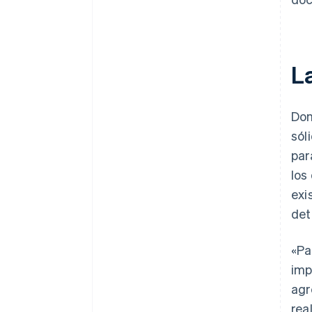
L
Don
sól
par
los
exi
det
«Pa
imp
agr
rea