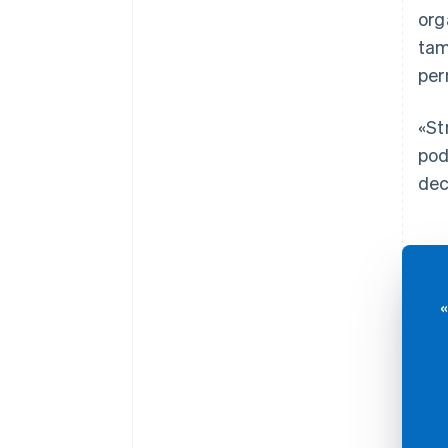
org
tam
per
«St
pod
dec