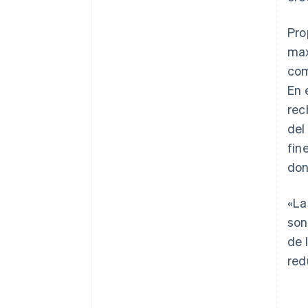
Pro
max
com
En 
rec
del
fin
don
«La
son
de 
red