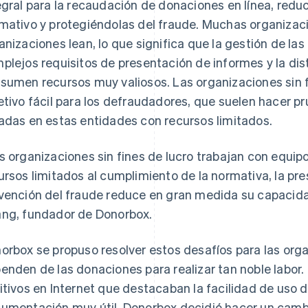
egral para la recaudación de donaciones en línea, redu
mativo y protegiéndolas del fraude. Muchas organizaci
anizaciones lean, lo que significa que la gestión de las
plejos requisitos de presentación de informes y la dist
sumen recursos muy valiosos. Las organizaciones sin f
etivo fácil para los defraudadores, que suelen hacer p
adas en estas entidades con recursos limitados.
s organizaciones sin fines de lucro trabajan con equipo
ursos limitados al cumplimiento de la normativa, la pre
vención del fraude reduce en gran medida su capacid
ng, fundador de Donorbox.
orbox se propuso resolver estos desafíos para las orga
enden de las donaciones para realizar tan noble labor
itivos en Internet que destacaban la facilidad de uso d
umentación muy útil, Donorbox decidió hacer un camb