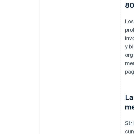
80
Los
pro
inv
y b
org
men
pag
La
me
Str
cum