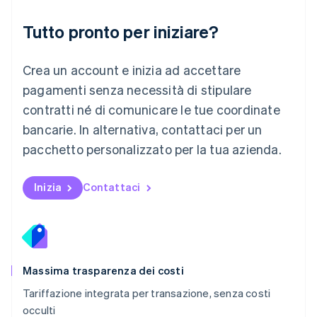
English
简体中文
Tutto pronto per iniziare?
Malta
English
Messico
Crea un account e inizia ad accettare
Español
English
Norvegia
pagamenti senza necessità di stipulare
English
contratti né di comunicare le tue coordinate
Nuova Zelanda
bancarie. In alternativa, contattaci per un
English
Paesi Bassi
pacchetto personalizzato per la tua azienda.
Nederlands
English
Polonia
English
Inizia
Contattaci
Portogallo
Português
English
RAS di Hong Kong, Cina
English
简体中文
Regno Unito
English
Massima trasparenza dei costi
Repubblica Ceca
Tariffazione integrata per transazione, senza costi
English
occulti
Romania