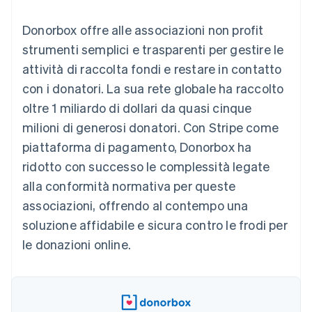
utente
Automazione
Gestione del denaro
Gestire gli
flessibile
Metodi di
della contabilità
Roadmap del prodotto
Piattaforme
abbonamenti
Donorbox offre alle associazioni non profit
pagamento
Stripe Sigma
Conferenza annuale
SaaS
Offrire addebiti in base
Accesso a
Report
Sessions
strumenti semplici e trasparenti per gestire le
all'utilizzo
oltre 125
personalizzati
Lavora con noi
Emettere carte
attività di raccolta fondi e restare in contatto
Terminal
Data Pipeline
Sala stampa
garantite da stablecoin
Pagamenti di
Sincronizzazione
Stripe Press
con i donatori. La sua rete globale ha raccolto
Per settore
persona
dei dati
Esegui il provisioning e
oltre 1 miliardo di dollari da quasi cinque
Authorization
gestisci i servizi con gli
Boost
Aziende di IA
agenti
milioni di generosi donatori. Con Stripe come
Accettazione
Creator economy
Recapiti
piattaforma di pagamento, Donorbox ha
ottimizzata
Gaming
Link
Ospitalità, viaggi e
Contattaci
ridotto con successo le complessità legate
Pagamento
tempo libero
Diventa nostro partner
Risorse
Assicurazione
alla conformità normativa per queste
accelerato
Media e
Financial
associazioni, offrendo al contempo una
intrattenimento
Integrazioni app
Connections
Organizzazioni non
Esempi di codice
Conti finanziari
soluzione affidabile e sicura contro le frodi per
profit
Blog per sviluppatori
collegati
le donazioni online.
Servizi professionali
Stato dell'API
Pubblica
amministrazione
Commercio al dettaglio
Altro
Product roadmap