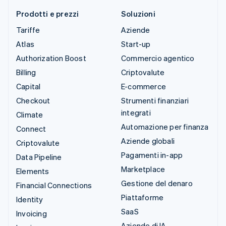
Prodotti e prezzi
Soluzioni
Tariffe
Aziende
Atlas
Start-up
Authorization Boost
Commercio agentico
Billing
Criptovalute
Capital
E-commerce
Checkout
Strumenti finanziari
integrati
Climate
Automazione per finanza
Connect
Aziende globali
Criptovalute
Pagamenti in-app
Data Pipeline
Marketplace
Elements
Gestione del denaro
Financial Connections
Piattaforme
Identity
SaaS
Invoicing
Aziende di IA