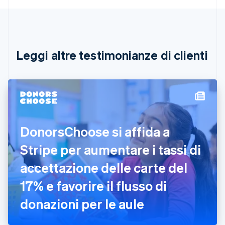
Português
English
Bulgaria
English
Canada
English
Français
Leggi altre testimonianze di clienti
Cina continentale
简体中文
English
Cipro
English
Croazia
English
Italiano
Danimarca
DonorsChoose si affida a
English
Emirati Arabi Uniti
Stripe per aumentare i tassi di
English
Estonia
accettazione delle carte del
English
17% e favorire il flusso di
Finlandia
English
Svenska
donazioni per le aule
Francia
Français
English
Germania