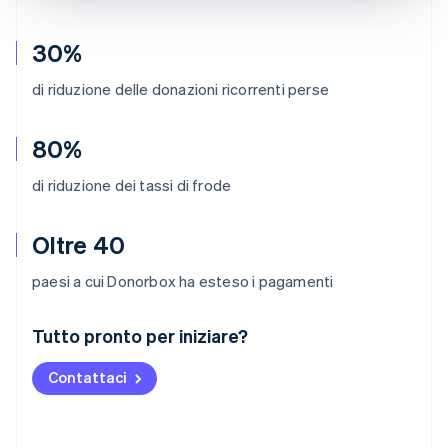
30%
di riduzione delle donazioni ricorrenti perse
80%
di riduzione dei tassi di frode
Oltre 40
paesi a cui Donorbox ha esteso i pagamenti
Australia
Tutto pronto per iniziare?
English
Austria
Contattaci
Deutsch
English
Belgio
Nederlands
Français
Deutsch
English
Brasile