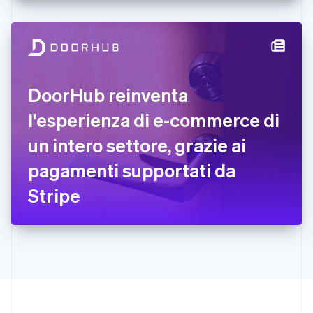
Deutsch
English
Giappone
日本語
English
Gibilterra
English
Grecia
DoorHub reinventa
English
India
l'esperienza di e-commerce di
English
Irlanda
un intero settore, grazie ai
English
pagamenti supportati da
Italia
Italiano
English
Stripe
Lettonia
English
Liechtenstein
Deutsch
English
Lituania
English
Lussemburgo
Français
Deutsch
English
Malaysia