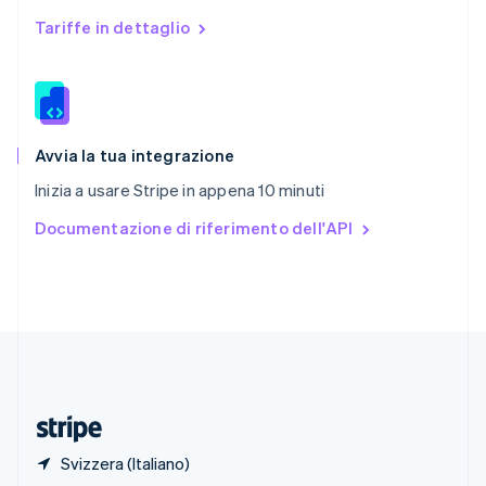
English
Tariffe in dettaglio
Singapore
English
简体中文
Slovacchia
English
Slovenia
English
Italiano
Avvia la tua integrazione
Spagna
Inizia a usare Stripe in appena 10 minuti
Español
English
Stati Uniti
Documentazione di riferimento dell'API
English
Español
简体中文
Svezia
Svenska
English
Svizzera
Deutsch
Français
Italiano
English
Thailandia
ไทย
English
Ungheria
English
Svizzera (Italiano)