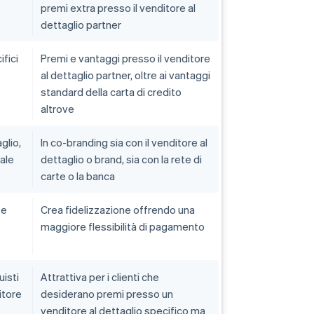
premi extra presso il venditore al
dettaglio partner
fici
Premi e vantaggi presso il venditore
al dettaglio partner, oltre ai vantaggi
standard della carta di credito
altrove
glio,
In co-branding sia con il venditore al
rale
dettaglio o brand, sia con la rete di
carte o la banca
 e
Crea fidelizzazione offrendo una
maggiore flessibilità di pagamento
uisti
Attrattiva per i clienti che
itore
desiderano premi presso un
venditore al dettaglio specifico ma