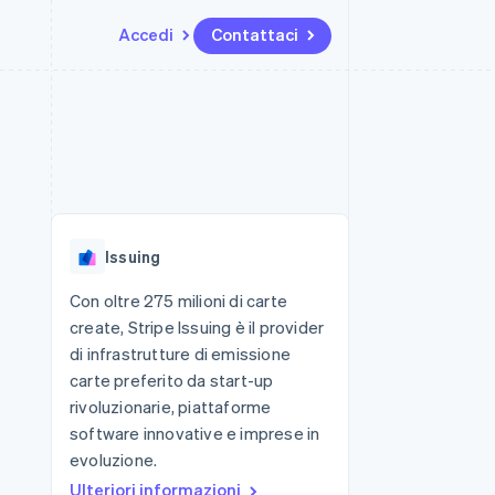
Accedi
Contattaci
Risorse
Ecosistema
Recapiti
me e marketplace
Altro
Integrazioni app
Partner
Contattaci
Product roadmap
ns
Esempi di codice
Stripe App Marketplace
Diventa nostro partner
Scopri cosa ti aspetta
 piattaforme
Blog per sviluppatori
 platforms
ibero
Stato dell'API
Radar
ari integrati
Prevenzione delle frodi
Issuing
 fisiche
Atlas
Costituzione di start-up
Con oltre 275 milioni di carte
create, Stripe Issuing è il provider
Climate
Rimozione del carbonio
di infrastrutture di emissione
carte preferito da start-up
Identity
Verifica online dell'identità
rivoluzionarie, piattaforme
software innovative e imprese in
evoluzione.
Ulteriori informazioni