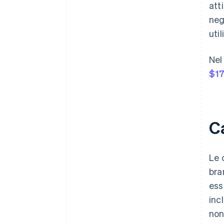
att
neg
util
Nel
$17
Ca
Le 
bra
ess
inc
non