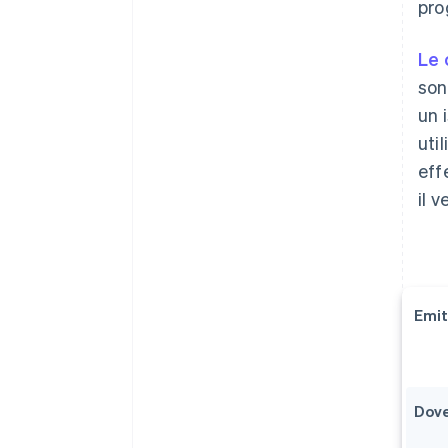
pro
Le 
son
un 
uti
eff
il 
Emit
Dove