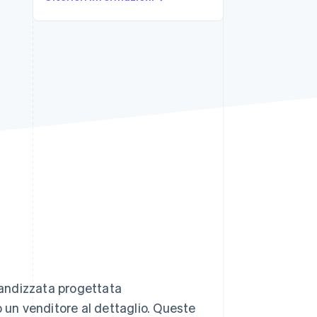
Stripe Sessions 2026
Scopri come Stripe sta
costruendo
l'infrastruttura
economica per l'IA.
Guarda ora
brandizzata progettata
o un venditore al dettaglio. Queste