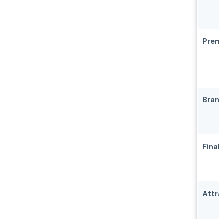
Pre
Bran
Fina
Attra