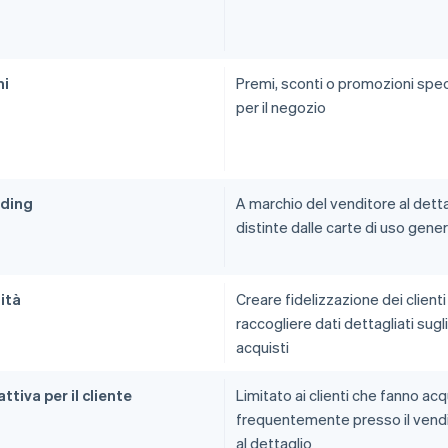
mi
Premi, sconti o promozioni speci
per il negozio
ding
A marchio del venditore al detta
distinte dalle carte di uso gene
lità
Creare fidelizzazione dei clienti
raccogliere dati dettagliati sugli
acquisti
ttiva per il cliente
Limitato ai clienti che fanno acq
frequentemente presso il vend
al dettaglio