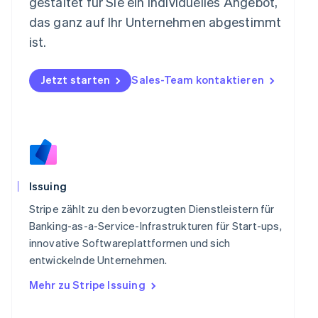
gestaltet für Sie ein individuelles Angebot,
Niederlande
das ganz auf Ihr Unternehmen abgestimmt
Nederlands
English
ist.
Norwegen
English
Österreich
Jetzt starten
Sales-Team kontaktieren
Deutsch
English
Polen
English
Portugal
Português
English
Rumänien
English
Schweden
Issuing
Svenska
English
Stripe zählt zu den bevorzugten Dienstleistern für
Schweiz
Banking-as-a-Service-Infrastrukturen für Start-ups,
Deutsch
Français
Italiano
English
Singapur
innovative Softwareplattformen und sich
English
简体中文
entwickelnde Unternehmen.
Slowakei
Mehr zu Stripe Issuing
English
Slowenien
English
Italiano