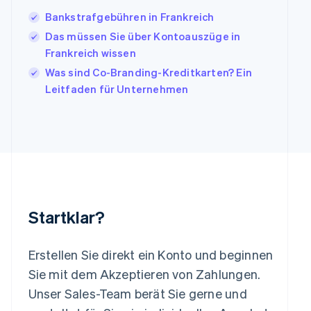
Japan
Bankstrafgebühren in Frankreich
日本語
English
Das müssen Sie über Kontoauszüge in
Kanada
Frankreich wissen
English
Français
Kroatien
Was sind Co-Branding-Kreditkarten? Ein
English
Italiano
Leitfaden für Unternehmen
Lettland
English
Liechtenstein
Deutsch
English
Litauen
English
Luxemburg
Français
Deutsch
English
Malaysia
Startklar?
English
简体中文
Malta
English
Erstellen Sie direkt ein Konto und beginnen
Mexiko
Sie mit dem Akzeptieren von Zahlungen.
Español
English
Unser Sales-Team berät Sie gerne und
Neuseeland
English