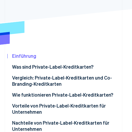
Betrugsprävention
Ecosystem
Atlas
Start-up-Gründung
Partner
Stripe App-Marktplatz
Climate
CO₂-Entnahme
Identity
Online-Identitätsprüfung
Einführung
Was sind Private-Label-Kreditkarten?
Vergleich: Private-Label-Kreditkarten und Co-
Stripe-Sessions 2026
Branding-Kreditkarten
Erfahren Sie, wie Stripe Lösungen für die
Jetzt ansehen
Wie funktionieren Private-Label-Kreditkarten?
Vorteile von Private-Label-Kreditkarten für
Unternehmen
Nachteile von Private-Label-Kreditkarten für
Unternehmen