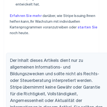
entwickelt hat.
Erfahren Sie mehr
darüber, wie Stripe Issuing Ihnen
helfen kann, Ihr Wachstum mit individuellen
Kartenprogrammen voranzutreiben oder
starten Sie
noch heute.
Der Inhalt dieses Artikels dient nur zu
allgemeinen Informations- und
Bildungszwecken und sollte nicht als Rechts-
Australien
English
oder Steuerberatung interpretiert werden.
Belgien
Stripe übernimmt keine Gewähr oder Garantie
Nederlands
Français
Deutsch
English
Brasilien
für die Richtigkeit, Vollständigkeit,
Português
English
Angemessenheit oder Aktualität der
Bulgarien
Informationen in diesem Artikel. Sie sollten den
English