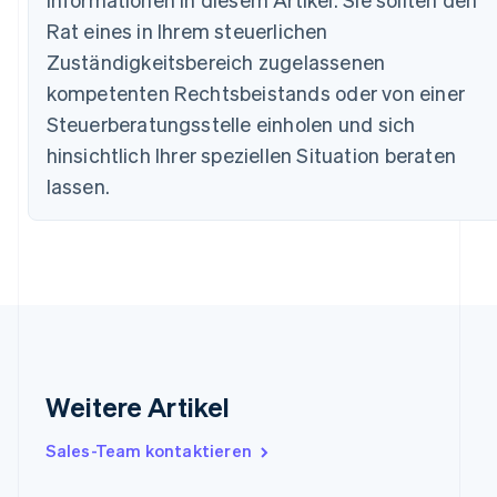
Dänemark
Rat eines in Ihrem steuerlichen
English
Zuständigkeitsbereich zugelassenen
Deutschland
kompetenten Rechtsbeistands oder von einer
Deutsch
English
Estland
Steuerberatungsstelle einholen und sich
English
hinsichtlich Ihrer speziellen Situation beraten
Festlandchina
简体中文
English
lassen.
Finnland
English
Svenska
Frankreich
Français
English
Gibraltar
English
Griechenland
English
Indien
Weitere Artikel
English
Irland
Sales-Team kontaktieren
English
Italien
Italiano
English