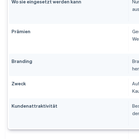
Wo sie eingesetzt werden kann
Nur
aus
Prämien
Ges
We
Branding
Bra
her
Zweck
Auf
Ka
Kundenattraktivität
Bes
dem