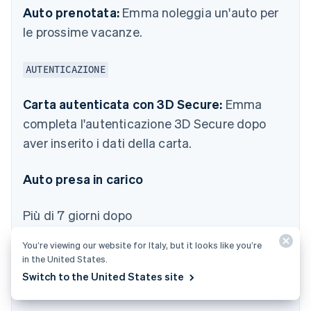
Auto prenotata:
Emma noleggia un'auto per
le prossime vacanze.
AUTENTICAZIONE
Carta autenticata con 3D Secure:
Emma
completa l'autenticazione 3D Secure dopo
aver inserito i dati della carta.
Auto presa in carico
Più di 7 giorni dopo
You’re viewing our website for Italy, but it looks like you’re
Auto riconsegnata:
Emma riconsegna l'auto
in the United States.
senza fare il pieno e di conseguenza deve
Switch to the United States site
sostenere una spesa extra di 50 €.