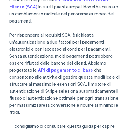
Autonoleggio
cliente (SCA)
in tutti i paesi europei idonei ha causato
un cambiamento radicale nel panorama europeo dei
Abbonamento a una palestra
pagamenti.
Bolletta
Per rispondere ai requisiti SCA, è richiesta
un'autenticazione a due fattori per i pagamenti
elettronici e per l'accesso ai conti per i pagamenti.
Senza autenticazione, molti pagamenti potrebbero
essere rifiutati dalle banche dei clienti. Abbiamo
progettato le
API di pagamento di base
che
consentono alle attività di gestire questa modifica e di
sfruttare al massimo le esenzioni SCA. Il motore di
autenticazione di Stripe seleziona automaticamente il
flusso di autenticazione ottimale per ogni transazione
per massimizzare la conversione e ridurre al minimo le
frodi.
Ti consigliamo di consultare questa guida per capire