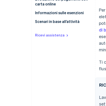
carta online
Per
Informazioni sulle esenzioni
ele
Scenari in base all’attività
pot
di 
E-commerce
Ricevi assistenza
ese
Ride sharing
aut
Crowdfunding
min
Autonoleggio
Ti 
Abbonamento a una palestra
flu
Bolletta
RI
Lav
set