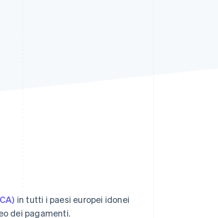
Stripe Sessions 2026
Scopri come Stripe sta
costruendo
l'infrastruttura
economica per l'IA.
Guarda ora
SCA)
in tutti i paesi europei idonei
eo dei pagamenti.