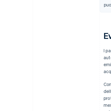
puo
E
I p
aut
emi
acq
Con
del
pro
mes