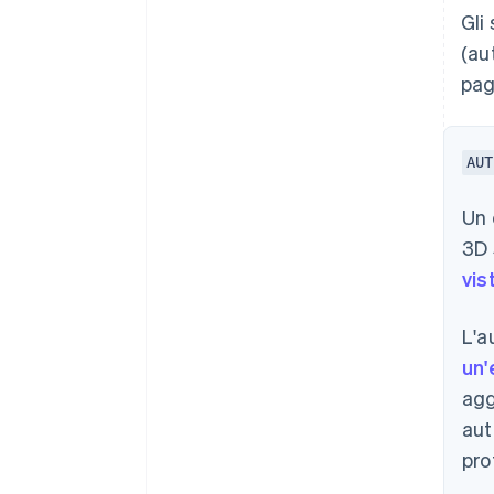
Gli
(au
pag
AUT
Un 
3D 
vis
L'a
un'
agg
aut
pro