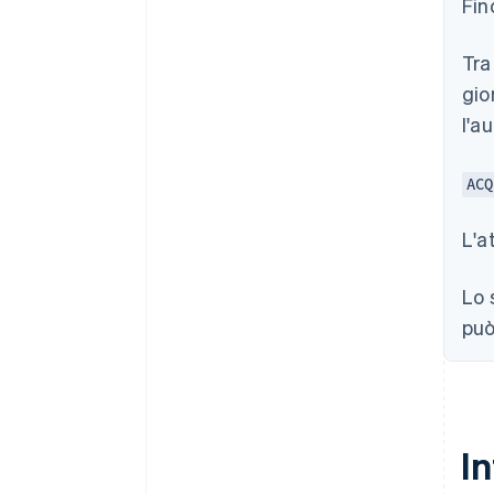
Fin
Tra
gio
l'a
ACQ
L'a
Lo 
può
In