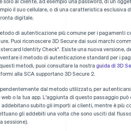
e solo al cliente, ad esempio una password, di un ogget
mpio il suo cellulare, o di una caratteristica esclusiva 
ronta digitale.
metodo di autenticazione più comune per i pagamenti c
ure. Puoi riconoscere 3D Secure dai suoi marchi comme
stercard Identity Check". Esiste una nuova versione, 
iventare il metodo di autenticazione standard per i pag
 questi metodi, puoi consultare la nostra
guida di 3D S
formi alla SCA supportano 3D Secure 2.
ipendentemente dal metodo utilizzato, per autenticarsi i 
o web o la tua app. L'aggiunta di questo passaggio può e
 addebitano subito gli importi ai clienti, mentre è più 
ettuano gli addebiti una volta che sono usciti dal flus
la sessione).