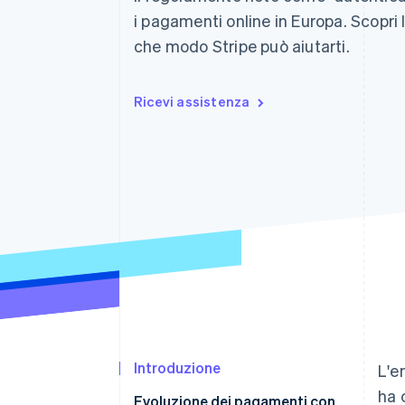
Link
i pagamenti online in Europa. Scopri 
Pagamento accelerato
che modo Stripe può aiutarti.
Financial Connections
Conti finanziari collegati
Ricevi assistenza
Introduzione
L'en
ha 
Evoluzione dei pagamenti con