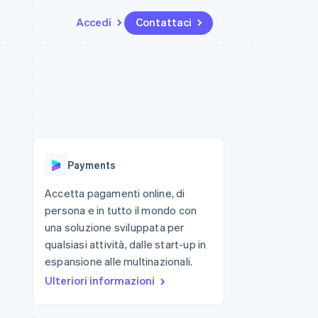
Accedi
Contattaci
Risorse
Ecosistema
Recapiti
me e marketplace
Altro
Integrazioni app
Partner
Contattaci
Product roadmap
ns
Esempi di codice
Stripe App Marketplace
Diventa nostro partner
Scopri cosa ti aspetta
 piattaforme
Blog per sviluppatori
 platforms
ibero
Stato dell'API
Radar
ari integrati
Prevenzione delle frodi
Payments
 fisiche
Atlas
Costituzione di start-up
Accetta pagamenti online, di
persona e in tutto il mondo con
Climate
Rimozione del carbonio
una soluzione sviluppata per
qualsiasi attività, dalle start-up in
Identity
Verifica online dell'identità
espansione alle multinazionali.
Ulteriori informazioni