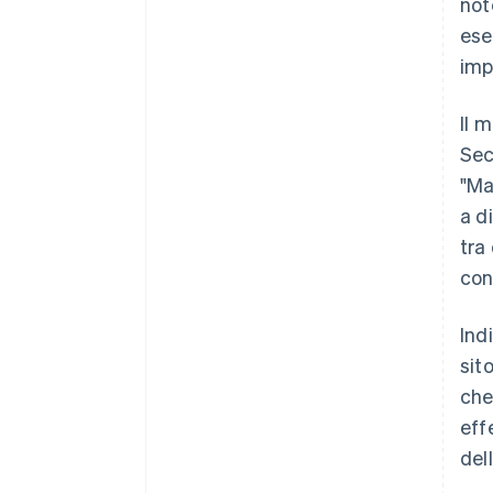
not
ese
imp
Il 
Sec
"Ma
a d
tra
con
Ind
sit
che
eff
del