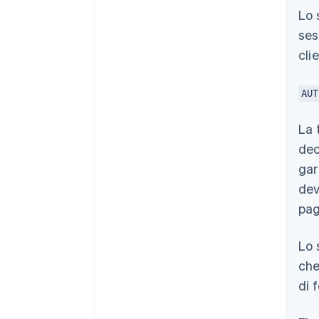
Lo 
ses
cli
AUT
La 
dec
gar
dev
pag
Lo 
che
di 