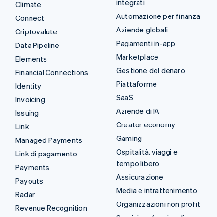
integrati
Climate
Automazione per finanza
Connect
Aziende globali
Criptovalute
Pagamenti in-app
Data Pipeline
Marketplace
Elements
Gestione del denaro
Financial Connections
Piattaforme
Identity
SaaS
Invoicing
Aziende di IA
Issuing
Creator economy
Link
Gaming
Managed Payments
Ospitalità, viaggi e
Link di pagamento
tempo libero
Payments
Assicurazione
Payouts
Media e intrattenimento
Radar
Organizzazioni non profit
Revenue Recognition