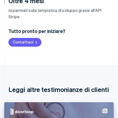
Oltre 4 mesi
risparmiati sulla tempistica di sviluppo grazie all'API
Stripe
Australia
Tutto pronto per iniziare?
English
Austria
Contattaci
Deutsch
English
Belgio
Nederlands
Français
Deutsch
English
Brasile
Português
English
Bulgaria
English
Canada
English
Français
Leggi altre testimonianze di clienti
Cina continentale
简体中文
English
Cipro
English
Croazia