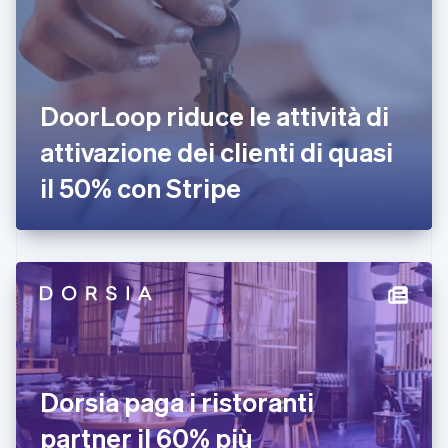
English
Italiano
Danimarca
English
Emirati Arabi Uniti
English
Estonia
DoorLoop riduce le attività di
English
attivazione dei clienti di quasi
Finlandia
English
Svenska
il 50% con Stripe
Francia
Français
English
Germania
Deutsch
English
Giappone
日本語
English
Gibilterra
English
Grecia
English
India
Dorsia paga i ristoranti
English
Irlanda
partner il 60% più