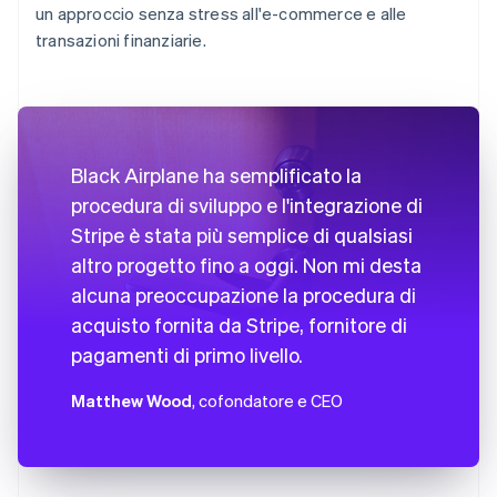
un approccio senza stress all'e-commerce e alle
transazioni finanziarie.
Black Airplane ha semplificato la
procedura di sviluppo e l'integrazione di
Stripe è stata più semplice di qualsiasi
altro progetto fino a oggi. Non mi desta
alcuna preoccupazione la procedura di
acquisto fornita da Stripe, fornitore di
pagamenti di primo livello.
Matthew Wood
, cofondatore e CEO