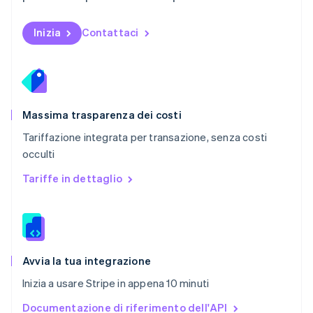
Nederlands
English
Polonia
English
Inizia
Contattaci
Portogallo
Português
English
RAS di Hong Kong, Cina
English
简体中文
Regno Unito
English
Massima trasparenza dei costi
Repubblica Ceca
Tariffazione integrata per transazione, senza costi
English
occulti
Romania
English
Tariffe in dettaglio
Singapore
English
简体中文
Slovacchia
English
Slovenia
English
Italiano
Avvia la tua integrazione
Spagna
Inizia a usare Stripe in appena 10 minuti
Español
English
Stati Uniti
Documentazione di riferimento dell'API