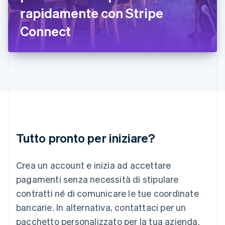
English
rapidamente con Stripe
Italia
Italiano
English
Connect
Lettonia
English
Liechtenstein
Deutsch
English
Lituania
English
Lussemburgo
Français
Deutsch
English
Malaysia
English
简体中文
Tutto pronto per iniziare?
Malta
English
Messico
Crea un account e inizia ad accettare
Español
English
Norvegia
pagamenti senza necessità di stipulare
English
contratti né di comunicare le tue coordinate
Nuova Zelanda
bancarie. In alternativa, contattaci per un
English
Paesi Bassi
pacchetto personalizzato per la tua azienda.