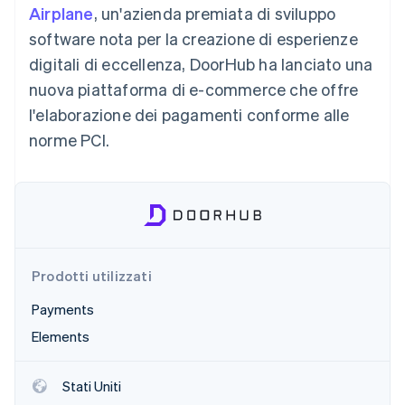
Airplane
, un'azienda premiata di sviluppo
Radar
software nota per la creazione di esperienze
Prevenzione delle frodi
Ecosistema
digitali di eccellenza, DoorHub ha lanciato una
Atlas
Costituzione di start-up
Partner
nuova piattaforma di e-commerce che offre
Stripe App Marketplace
Climate
l'elaborazione dei pagamenti conforme alle
Rimozione del carbonio
norme PCI.
Identity
Verifica online dell'identità
Prodotti utilizzati
Stripe Sessions 2026
Scopri come Stripe sta costruendo l'infrastruttura economi
Payments
Guarda ora
Elements
Stati Uniti