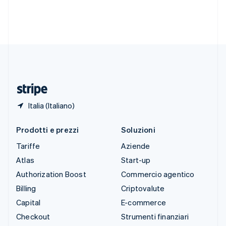
English
Español
简体中文
Svezia
Svenska
English
Svizzera
Deutsch
Français
Italiano
English
Thailandia
ไทย
English
Ungheria
English
Italia (Italiano)
Prodotti e prezzi
Soluzioni
Tariffe
Aziende
Atlas
Start-up
Authorization Boost
Commercio agentico
Billing
Criptovalute
Capital
E-commerce
Checkout
Strumenti finanziari