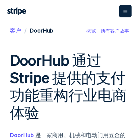
客户
DoorHub
概览
所有客户故事
按企业阶段
文档
学习
支付
营收
资金管
平台
理
易市
大型企业
Stripe 文档
博客
Payments
Billing
初创企业
API 参考文档
客户案例
DoorHub 通过
在线支付
经常性收入
Global
Conn
库与 SDK
指南
Payment links
Metronome
Payouts
Stripe Apps
按用量计费
平台
Stripe 提供的支付
无代码支付
Subscriptions
向第三
按应用场景
Checkout
方打款
支持
预构建支付界
订阅管理
Crypto
指南
智能体商务
功能重构行业电商
面
Invoicing
钱包、
加密货币
获取支持
一次性或定期
Elements
稳定币
电子商务
接受线上付款
托管支持方案
灵活的 UI 组件
账单
发行和
嵌入式金融
实施预置结账流程
专业服务
体验
支付方式
Tax
发卡基
财务自动化
构建平台或交易市场
支持 125 种以
销售税和增值
础设施
全球化企业
管理订阅
上
税自动化
应用内支付
提供按用量计费
Terminal
Revenue
交易市场
发行稳定币支持的支付卡
线下支付
Recognition
公司
资金管理
通过智能体配置和管理服
DoorHub
是一家商用、机械和电动门用五金的
会计自动化
Authorization
平台
务