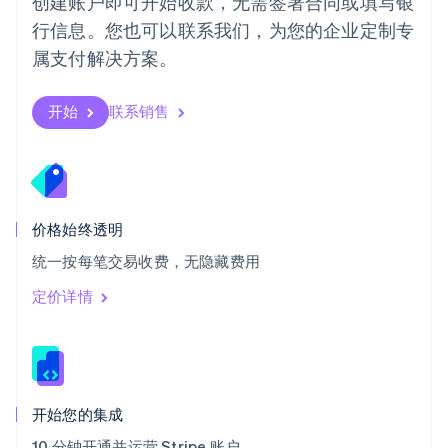
创建账户即可开始收款，无需签署合同或填写银
Svenska
English
瑞士
行信息。您也可以联系我们，为您的企业定制专
Deutsch
Français
Italiano
English
属支付解决方案。
塞浦路斯
English
斯洛伐克
开始
联系销售
English
斯洛文尼亚
English
Italiano
泰国
ไทย
English
希腊
价格始终透明
English
统一按每笔交易收费，无隐藏费用
西班牙
Español
English
定价详情
新加坡
English
简体中文
新西兰
English
匈牙利
English
开始您的集成
意大利
10 分钟开通并运营 Stripe 账户