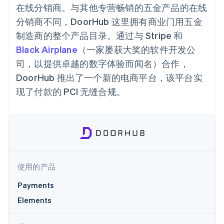
Boost
Stripe Sigma
产品路线图
在线分销商。与其他专营畅销的五金产品的在线
SaaS
支付成功率优
自定义报告
Sessions 年度大会
分销商不同，DoorHub 这里拥有商业门用五金
化
Data Pipeline
招聘
数据同步
Link
资讯中心
制造商的整个产品目录。通过与 Stripe 和
加速结账
资源
Stripe Press
Black Airplane
按行业
（一家屡获大奖的软件开发公
应用集成
司，以提供卓越的数字体验而闻名）合作，
AI 企业
代码示例
DoorHub 推出了一个新的电商平台，该平台实
创作者经济
开发者博客
联系
更多
游戏
API 状态
现了付款的 PCI 无缝合规。
Product roadmap
酒店、旅游与休闲
联系销售
了解未来规划
保险
成为合作伙伴
媒体与娱乐
Radar
非营利组织
欺诈防范
专业服务
Atlas
公共部门
初创企业注册
零售
Climate
使用的产品
碳移除
Payments
生态系统
Elements
合作伙伴
Stripe App Marketplace