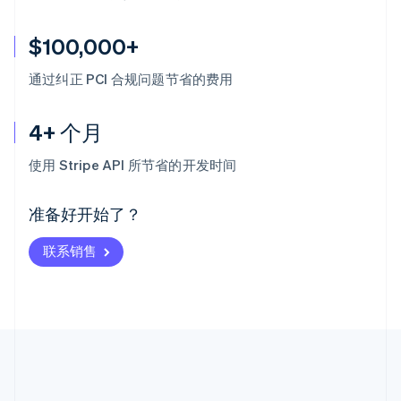
$100,000+
通过纠正 PCI 合规问题节省的费用
4+ 个月
阿联酋
English
使用 Stripe API 所节省的开发时间
爱尔兰
English
爱沙尼亚
准备好开始了？
English
奥地利
联系销售
Deutsch
English
澳大利亚
English
巴西
Português
English
保加利亚
English
比利时