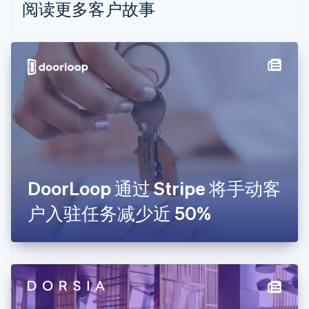
Nederlands
Français
Deutsch
English
阅读更多客户故事
波兰
English
丹麦
English
德国
Deutsch
English
法国
Français
English
芬兰
English
Svenska
荷兰
Nederlands
English
DoorLoop 通过 Stripe 将手动客
加拿大
English
Français
户入驻任务减少近 50%
捷克
English
克罗地亚
English
Italiano
拉脱维亚
English
立陶宛