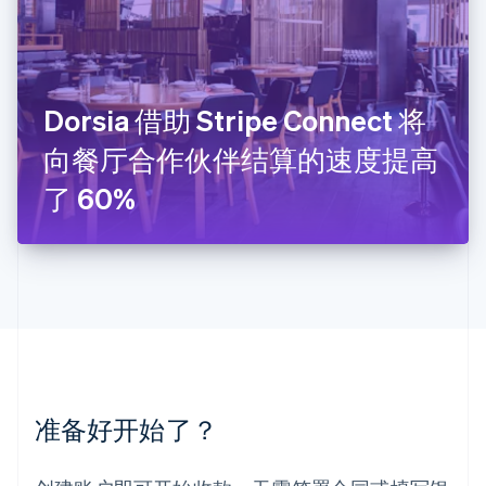
English
列支敦士登
Deutsch
English
卢森堡
Français
Deutsch
English
罗马尼亚
Dorsia 借助 Stripe Connect 将
English
向餐厅合作伙伴结算的速度提高
马尔他
English
了 60%
马来西亚
English
简体中文
美国
English
Español
简体中文
墨西哥
Español
English
挪威
English
葡萄牙
Português
English
准备好开始了？
日本
日本語
English
瑞典