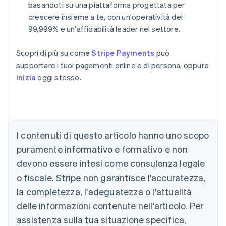
basandoti su una piattaforma progettata per
crescere insieme a te, con un'operatività del
99,999% e un'affidabilità leader nel settore.
Scopri di più su come
Stripe Payments
può
supportare i tuoi pagamenti online e di persona, oppure
inizia
oggi stesso.
Australia
English
Austria
Deutsch
English
I contenuti di questo articolo hanno uno scopo
Belgio
puramente informativo e formativo e non
Nederlands
Français
Deutsch
English
Brasile
devono essere intesi come consulenza legale
Português
English
o fiscale. Stripe non garantisce l'accuratezza,
Bulgaria
la completezza, l'adeguatezza o l'attualità
English
Canada
delle informazioni contenute nell'articolo. Per
English
Français
assistenza sulla tua situazione specifica,
Cina continentale