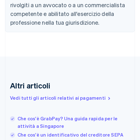
简体中文
English
rivolgiti a un avvocato o a un commercialista
Cipro
competente e abilitato all'esercizio della
English
Croazia
professione nella tua giurisdizione.
English
Italiano
Danimarca
English
Emirati Arabi Uniti
English
Estonia
English
Finlandia
English
Svenska
Altri articoli
Francia
Français
English
Vedi tutti gli articoli relativi ai pagamenti
Germania
Deutsch
English
Giappone
日本語
English
Che cos'è GrabPay? Una guida rapida per le
Gibilterra
attività a Singapore
English
Che cos'è un identificativo del creditore SEPA
Grecia