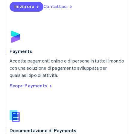
English
Inizia ora
Contattaci
Nuova Zelanda
English
Paesi Bassi
Nederlands
English
Polonia
English
Portogallo
Português
English
Payments
RAS di Hong Kong, Cina
Accetta pagamenti online e di persona in tutto il mondo
English
简体中文
con una soluzione di pagamento sviluppata per
Regno Unito
English
qualsiasi tipo di attività.
Repubblica Ceca
Scopri Payments
English
Romania
English
Singapore
English
简体中文
Slovacchia
English
Documentazione di Payments
Slovenia