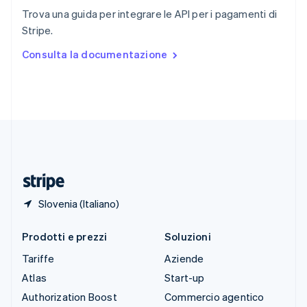
English
Italiano
Trova una guida per integrare le API per i pagamenti di
Spagna
Stripe.
Español
English
Stati Uniti
Consulta la documentazione
English
Español
简体中文
Svezia
Svenska
English
Svizzera
Deutsch
Français
Italiano
English
Thailandia
ไทย
English
Ungheria
English
Slovenia (Italiano)
Prodotti e prezzi
Soluzioni
Tariffe
Aziende
Atlas
Start-up
Authorization Boost
Commercio agentico