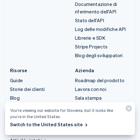
Documentazione di
riferimento dell'API
Stato dell'API
Log delle modifiche API
Librerie e SDK
Stripe Projects
Blog degli sviluppatori
Risorse
Azienda
Guide
Roadmap del prodotto
Storie dei clienti
Lavora con noi
Blog
Sala stampa
Community
Stripe Press
You’re viewing our website for Slovenia, but it looks like
Conferenza annuale
Contattaci
you’re in the United States.
Sessions
Switch to the United States site
Privacy e termini