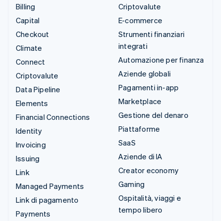
Billing
Criptovalute
Capital
E-commerce
Checkout
Strumenti finanziari
integrati
Climate
Automazione per finanza
Connect
Aziende globali
Criptovalute
Pagamenti in-app
Data Pipeline
Marketplace
Elements
Gestione del denaro
Financial Connections
Piattaforme
Identity
SaaS
Invoicing
Aziende di IA
Issuing
Creator economy
Link
Gaming
Managed Payments
Ospitalità, viaggi e
Link di pagamento
tempo libero
Payments