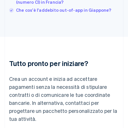
(numero CI) in Francia?
English
India
Che cos'è l'addebito out-of-app in Giappone?
English
Irlanda
English
Italia
Italiano
English
Lettonia
English
Liechtenstein
Deutsch
English
Tutto pronto per iniziare?
Lituania
English
Crea un account e inizia ad accettare
Lussemburgo
Français
Deutsch
English
pagamenti senza la necessità di stipulare
Malaysia
contratti o di comunicare le tue coordinate
English
简体中文
Malta
bancarie. In alternativa, contattaci per
English
progettare un pacchetto personalizzato per la
Messico
tua attività.
Español
English
Norvegia