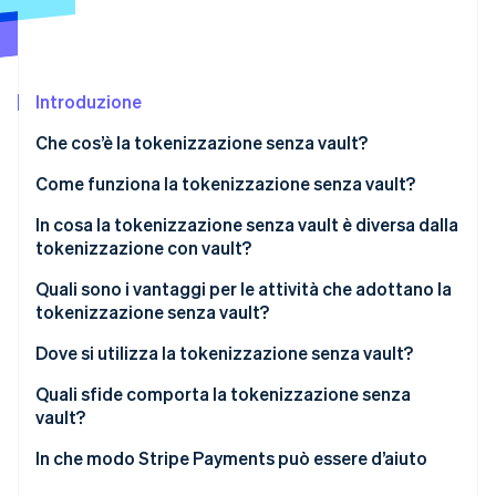
Scopri cosa ti aspetta
Radar
Ecosistema
Prevenzione delle frodi
Introduzione
Partner
Atlas
Stripe App Marketplace
Costituzione di start-up
Che cos’è la tokenizzazione senza vault?
Climate
Rimozione del carbonio
Come funziona la tokenizzazione senza vault?
Identity
In cosa la tokenizzazione senza vault è diversa dalla
Verifica online dell'identità
tokenizzazione con vault?
Quali sono i vantaggi per le attività che adottano la
tokenizzazione senza vault?
Dove si utilizza la tokenizzazione senza vault?
Stripe Sessions 2026
Scopri come Stripe sta costruendo l'infrastruttura economi
Quali sfide comporta la tokenizzazione senza
Guarda ora
vault?
In che modo Stripe Payments può essere d’aiuto