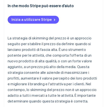
Identificare la base di clientela pronta a pagare
In che modo Stripe può essere d’aiuto
Definire il prezzo di lancio
Inizia a utilizzare Stripe
Prepararsi al lancio
Pianificare le riduzioni di prezzo
La strategia di skimming del prezzo è un approccio
Seguire le prestazioni del prodotto
seguito per stabilire il prezzo da definire quando si
lanciano prodotti di fascia alta. È uno strumento
potente per le attività, che comporta l'offerta di un
nuovo prodotto di alta qualità, o con un forte valore
aggiunto, a un prezzo più alto della media. Questa
strategia consente alle aziende di massimizzare i
profitti, aumentare il valore percepito dei loro prodotti
e migliorare il branding e l'attrattiva per i clienti. Nel
contempo, lo skimming del prezzo non è un approccio
adatto a tutti i mercati a tutte le attività. È importante
determinare quando questa strategia è corretta.