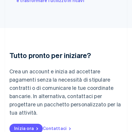
e trasformare l'utilizzo in ricavi
English
Irlanda
English
Italia
Italiano
English
Lettonia
English
Liechtenstein
Deutsch
English
Tutto pronto per iniziare?
Lituania
English
Crea un account e inizia ad accettare
Lussemburgo
Français
Deutsch
English
pagamenti senza la necessità di stipulare
Malaysia
contratti o di comunicare le tue coordinate
English
简体中文
Malta
bancarie. In alternativa, contattaci per
English
progettare un pacchetto personalizzato per la
Messico
tua attività.
Español
English
Norvegia
English
Inizia ora
Contattaci
Nuova Zelanda