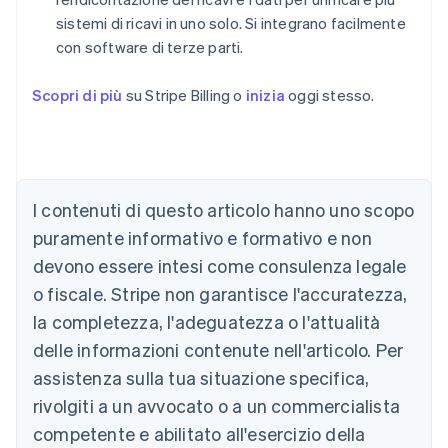
sistemi di ricavi in uno solo. Si integrano facilmente
con software di terze parti.
Scopri di più
su Stripe Billing o
inizia
oggi stesso.
Australia
English
Austria
I contenuti di questo articolo hanno uno scopo
Deutsch
English
puramente informativo e formativo e non
Belgio
devono essere intesi come consulenza legale
Nederlands
Français
Deutsch
English
Brasile
o fiscale. Stripe non garantisce l'accuratezza,
Português
English
la completezza, l'adeguatezza o l'attualità
Bulgaria
English
delle informazioni contenute nell'articolo. Per
Canada
assistenza sulla tua situazione specifica,
English
Français
Cina continentale
rivolgiti a un avvocato o a un commercialista
简体中文
English
competente e abilitato all'esercizio della
Cipro