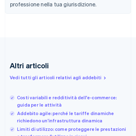
professione nella tua giurisdizione.
English
Croazia
English
Italiano
Danimarca
English
Emirati Arabi Uniti
English
Estonia
English
Finlandia
Altri articoli
English
Svenska
Francia
Vedi tutti gli articoli relativi agli addebiti
Français
English
Germania
Deutsch
English
Costi variabili e redditività dell'e-commerce:
Giappone
日本語
English
guida per le attività
Gibilterra
Addebito agile: perché le tariffe dinamiche
English
richiedono un'infrastruttura dinamica
Grecia
English
Limiti di utilizzo: come proteggere le prestazioni
India