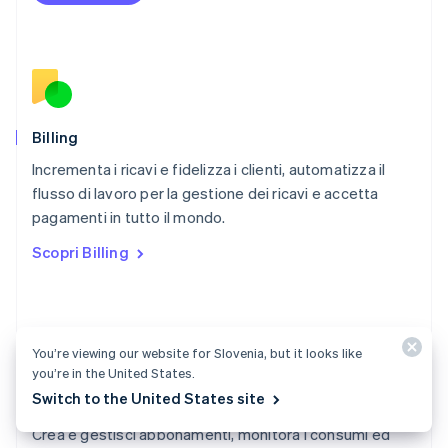
English
Paesi Bassi
Nederlands
English
Polonia
English
Portogallo
Português
English
Billing
RAS di Hong Kong, Cina
Incrementa i ricavi e fidelizza i clienti, automatizza il
English
简体中文
flusso di lavoro per la gestione dei ricavi e accetta
Regno Unito
English
pagamenti in tutto il mondo.
Repubblica Ceca
Scopri Billing
English
Romania
English
Singapore
English
简体中文
You’re viewing our website for Slovenia, but it looks like
Slovacchia
you’re in the United States.
English
Switch to the United States site
Documentazione di Billing
Slovenia
English
Italiano
Crea e gestisci abbonamenti, monitora i consumi ed
Spagna