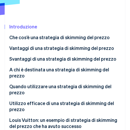
Radar
Prevenzione delle frodi
Ecosistema
Atlas
Introduzione
Costituzione di start-up
Partner
Stripe App Marketplace
Climate
Che cos’è una strategia di skimming del prezzo
Rimozione del carbonio
Differenza tra una strategia di skimming del prezzo
Vantaggi di una strategia di skimming del prezzo
Identity
e una strategia di ingresso nel mercato
Verifica online dell'identità
Svantaggi di una strategia di skimming del prezzo
Differenza tra una strategia di skimming del prezzo
A chi è destinata una strategia di skimming del
e una strategia di allineamento
prezzo
Quando utilizzare una strategia di skimming del
Stripe Sessions 2026
prezzo
Scopri come Stripe sta costruendo l'infrastruttura economi
Guarda ora
Utilizzo efficace di una strategia di skimming del
prezzo
Analizzare il mercato per verificare che lo skimming
Louis Vuitton: un esempio di strategia di skimming
del prezzo sia appropriato
del prezzo che ha avuto successo