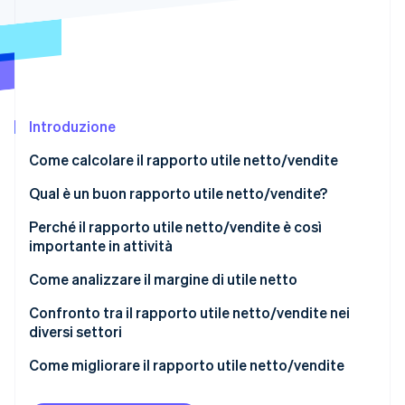
Scopri cosa ti aspetta
Radar
Ecosistema
Prevenzione delle frodi
Partner
Atlas
Stripe App Marketplace
Costituzione di start-up
Introduzione
Climate
Rimozione del carbonio
Come calcolare il rapporto utile netto/vendite
Identity
Verifica online dell'identità
Qual è un buon rapporto utile netto/vendite?
Perché il rapporto utile netto/vendite è così
importante in attività
Come analizzare il margine di utile netto
Stripe Sessions 2026
Scopri come Stripe sta costruendo l'infrastruttura economi
Confronto tra il rapporto utile netto/vendite nei
Guarda ora
diversi settori
Come migliorare il rapporto utile netto/vendite