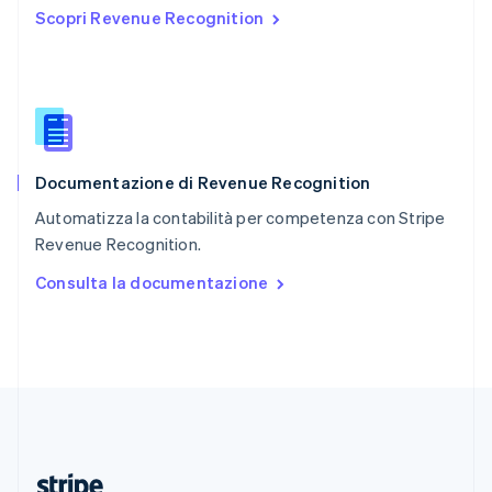
Scopri Revenue Recognition
English
Romania
English
Singapore
English
简体中文
Slovacchia
English
Documentazione di Revenue Recognition
Slovenia
English
Italiano
Automatizza la contabilità per competenza con Stripe
Spagna
Revenue Recognition.
Español
English
Stati Uniti
Consulta la documentazione
English
Español
简体中文
Svezia
Svenska
English
Svizzera
Deutsch
Français
Italiano
English
Thailandia
ไทย
English
Ungheria
English