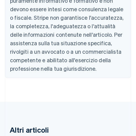
puramente informativo e formativo e non
Belgio
devono essere intesi come consulenza legale
Nederlands
Français
Deutsch
English
Brasile
o fiscale. Stripe non garantisce l'accuratezza,
Português
English
la completezza, l'adeguatezza o l'attualità
Bulgaria
English
delle informazioni contenute nell'articolo. Per
Canada
assistenza sulla tua situazione specifica,
English
Français
Cina continentale
rivolgiti a un avvocato o a un commercialista
简体中文
English
competente e abilitato all'esercizio della
Cipro
professione nella tua giurisdizione.
English
Croazia
English
Italiano
Danimarca
English
Emirati Arabi Uniti
English
Estonia
English
Finlandia
Altri articoli
English
Svenska