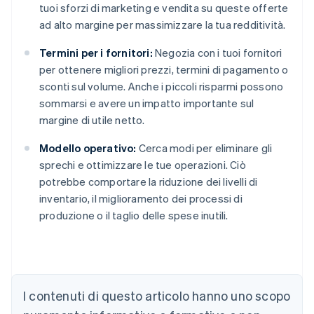
tuoi sforzi di marketing e vendita su queste offerte
ad alto margine per massimizzare la tua redditività.
Termini per i fornitori:
Negozia con i tuoi fornitori
per ottenere migliori prezzi, termini di pagamento o
sconti sul volume. Anche i piccoli risparmi possono
sommarsi e avere un impatto importante sul
margine di utile netto.
Modello operativo:
Cerca modi per eliminare gli
sprechi e ottimizzare le tue operazioni. Ciò
potrebbe comportare la riduzione dei livelli di
inventario, il miglioramento dei processi di
produzione o il taglio delle spese inutili.
Australia
English
Austria
I contenuti di questo articolo hanno uno scopo
Deutsch
English