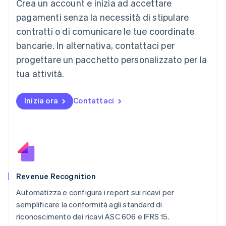
Crea un account e inizia ad accettare
Lussemburgo
Français
Deutsch
English
pagamenti senza la necessità di stipulare
Malaysia
contratti o di comunicare le tue coordinate
English
简体中文
Malta
bancarie. In alternativa, contattaci per
English
progettare un pacchetto personalizzato per la
Messico
tua attività.
Español
English
Norvegia
English
Inizia ora
Contattaci
Nuova Zelanda
English
Paesi Bassi
Nederlands
English
Polonia
English
Portogallo
Português
English
Revenue Recognition
RAS di Hong Kong, Cina
Automatizza e configura i report sui ricavi per
English
简体中文
semplificare la conformità agli standard di
Regno Unito
English
riconoscimento dei ricavi ASC 606 e IFRS 15.
Repubblica Ceca