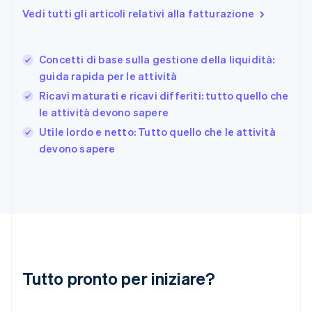
Francia
Vedi tutti gli articoli relativi alla fatturazione
Français
English
Germania
Deutsch
English
Concetti di base sulla gestione della liquidità:
Giappone
日本語
English
guida rapida per le attività
Gibilterra
Ricavi maturati e ricavi differiti: tutto quello che
English
le attività devono sapere
Grecia
English
Utile lordo e netto: Tutto quello che le attività
India
devono sapere
English
Irlanda
English
Italia
Italiano
English
Lettonia
English
Liechtenstein
Deutsch
English
Tutto pronto per iniziare?
Lituania
English