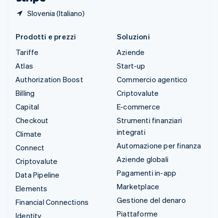
Slovenia (Italiano)
Prodotti e prezzi
Soluzioni
Tariffe
Aziende
Atlas
Start-up
Authorization Boost
Commercio agentico
Billing
Criptovalute
Capital
E-commerce
Checkout
Strumenti finanziari
integrati
Climate
Automazione per finanza
Connect
Aziende globali
Criptovalute
Pagamenti in-app
Data Pipeline
Marketplace
Elements
Gestione del denaro
Financial Connections
Piattaforme
Identity