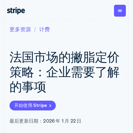
更多资源
计费
按企业阶段
文档
学习
支付
营收
资金管
平台
理
易市
大型企业
Stripe 文档
博客
Payments
Billing
初创企业
API 参考文档
客户案例
法国市场的撇脂定价
在线支付
经常性收入
Global
Conn
库与 SDK
指南
Payment links
Metronome
Payouts
Stripe Apps
按用量计费
平台
策略：企业需要了解
无代码支付
Subscriptions
向第三
按应用场景
Checkout
方打款
支持
预构建支付界
订阅管理
Crypto
的事项
指南
智能体商务
面
Invoicing
钱包、
加密货币
获取支持
一次性或定期
Elements
稳定币
电子商务
接受线上付款
托管支持方案
灵活的 UI 组件
账单
发行和
嵌入式金融
实施预置结账流程
专业服务
Payment
Tax
发卡基
开始使用 Stripe
财务自动化
构建平台或交易市场
methods
销售税和增值
础设施
全球化企业
管理订阅
接入 125+ 种支
税自动化
应用内支付
提供按用量计费
付方式
Revenue
最后更新日期：2026 年 1 月 22 日
交易市场
发行稳定币支持的支付卡
Terminal
Recognition
公司
资金管理
通过智能体配置和管理服
线下支付
会计自动化
平台
务