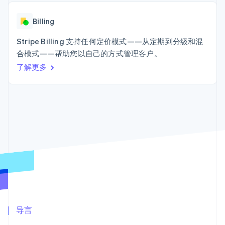
Authorization
Stripe Sigma
产品路线图
SaaS
Boost
自定义报告
Sessions 年度大会
支付成功率优
Data Pipeline
Billing
招聘
化
数据同步
资讯中心
Link
资源
Stripe Billing 支持任何定价模式——从定期到分级和混
Stripe Press
加速结账
按行业
合模式——帮助您以自己的方式管理客户。
应用集成
了解更多
AI 企业
代码示例
创作者经济
开发者博客
联系
游戏
API 状态
更多
酒店、旅游与休闲
联系销售
Product roadmap
保险
成为合作伙伴
了解未来规划
媒体与娱乐
非营利组织
Radar
专业服务
欺诈防范
公共部门
Atlas
零售
初创企业注册
Climate
碳移除
生态系统
合作伙伴
导言
Stripe App Marketplace