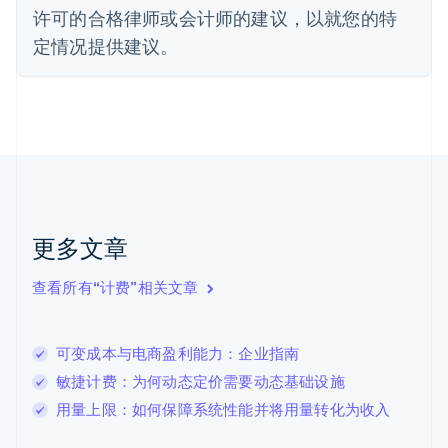
Français
English
许可的合格律师或会计师的建议，以就您的特
芬兰
定情况提供建议。
English
Svenska
荷兰
Nederlands
English
加拿大
English
Français
捷克
English
克罗地亚
English
Italiano
拉脱维亚
更多文章
English
立陶宛
查看所有“计费”相关文章
English
列支敦士登
Deutsch
English
卢森堡
可变成本与电商盈利能力：企业指南
Français
Deutsch
English
敏捷计费：为何动态定价需要动态基础设施
罗马尼亚
用量上限：如何保障系统性能并将用量转化为收入
English
马尔他