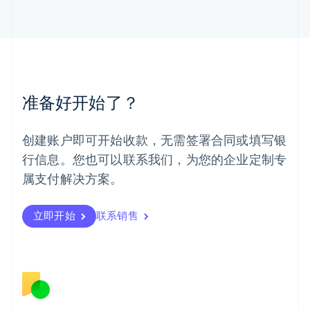
English
马来西亚
English
简体中文
美国
English
Español
简体中文
墨西哥
Español
English
准备好开始了？
挪威
English
葡萄牙
创建账户即可开始收款，无需签署合同或填写银
Português
English
行信息。您也可以联系我们，为您的企业定制专
日本
日本語
English
属支付解决方案。
瑞典
Svenska
English
瑞士
立即开始
联系销售
Deutsch
Français
Italiano
English
塞浦路斯
English
斯洛伐克
English
斯洛文尼亚