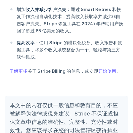
English
爱尔兰
增加收入并减少客户流失：
通过 Smart Retries 和恢
English
复工作流程自动化技术，提高收入获取率并减少非自
爱沙尼亚
愿客户流失。Stripe 恢复工具在 2024\ 年帮助用户挽
English
回了超过 65 亿美元的收入。
奥地利
Deutsch
English
提高效率：
使用 Stripe 的模块化税务、收入报告和数
澳大利亚
据工具，将多个收入系统整合为一个。轻松与第三方
English
巴西
软件集成。
Português
English
保加利亚
了解更多
关于 Stripe Billing 的信息，或立即
开始使用
。
English
比利时
Nederlands
Français
Deutsch
English
波兰
English
丹麦
本文中的内容仅供一般信息和教育目的，不应
English
被解释为法律或税务建议。Stripe 不保证或担
德国
保文章中信息的准确性、完整性、充分性或时
Deutsch
English
法国
效性。您应该寻求在您的司法管辖区获得执业