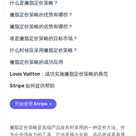
什么是撇脂定价策略？
Stripe Sessions 2026
撇脂定价策略与市场进入策略有何区别？
撇脂定价策略的优势有哪些？
了解 Stripe 如何为 AI 构建经济基础设施。
立即观看
撇脂定价策略与跟随定价策略有何区别？
撇脂定价策略的劣势有哪些？
谁是撇脂定价策略的目标市场？
什么时候应采用撇脂定价策略？
撇脂定价策略的成功应用
分析市场，确认撇脂定价的适用性
Louis Vuitton：成功实施撇脂定价策略的典范
识别愿意支付高价的客户群体
Stripe 如何提供帮助
确定发布价格
开始使用 Stripe
筹备产品发布
规划价格下调
撇脂定价策略是高端产品发布时采用的一种定价方法。作
跟踪产品表现
为企业强有力的工具，它涉及推出全新、高品质或具有显