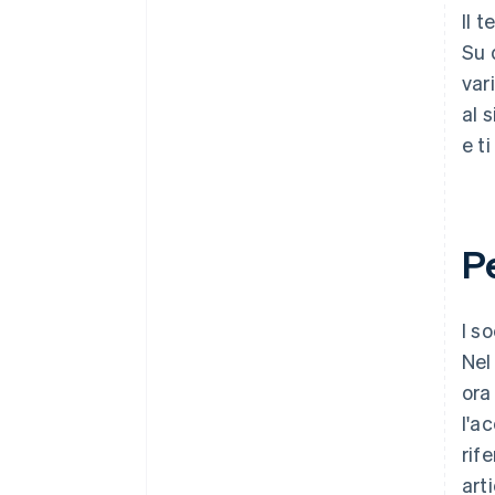
Il 
Su 
var
al 
e ti
P
I s
Nel
ora
l'a
rif
arti