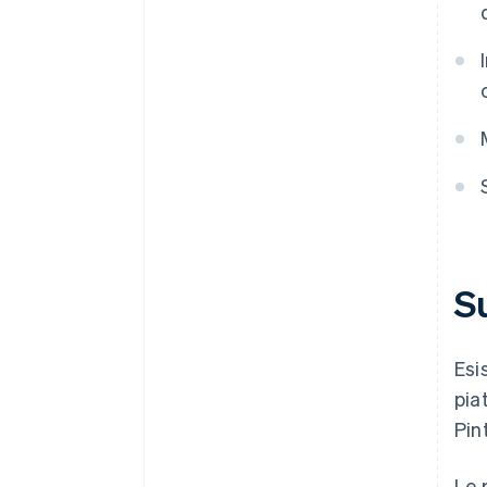
S
Esi
pia
Pin
Le 