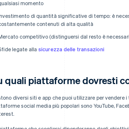
qualsiasi momento
Investimento di quantità significative di tempo: è neces
costantemente contenuti di alta qualità
Mercato competitivo (distinguersi dal resto è necessar
Sfide legate alla
sicurezza delle transazioni
u quali piattaforme dovresti c
stono diversi siti e app che puoi utilizzare per vendere i t
ttaforme social media più popolari sono YouTube, Face
terest.
piattaforme che sceglierai dipenderanno dagli obiettivi 