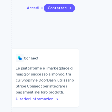
Accedi
Contattaci
Risorse
Ecosistema
Recapiti
me e marketplace
Altro
Integrazioni app
Partner
Contattaci
Product roadmap
ns
Esempi di codice
Stripe App Marketplace
Diventa nostro partner
Scopri cosa ti aspetta
 piattaforme
Blog per sviluppatori
 platforms
ibero
Stato dell'API
Radar
ari integrati
Prevenzione delle frodi
Connect
 fisiche
Atlas
Costituzione di start-up
Le piattaforme e i marketplace di
maggior successo al mondo, tra
Climate
Rimozione del carbonio
cui Shopify e DoorDash, utilizzano
Stripe Connect per integrare i
Identity
Verifica online dell'identità
pagamenti nei loro prodotti.
Ulteriori informazioni