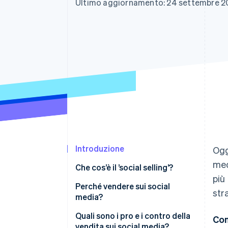
Ultimo aggiornamento: 24 settembre 2
Link
Pagamento accelerato
Financial Connections
Conti finanziari collegati
Introduzione
Ogg
med
Che cos’è il ’social selling’?
più
Perché vendere sui social
str
media?
Quali sono i pro e i contro della
Con
vendita sui social media?