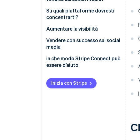
Su quali piattaforme dovresti
concentrarti?
YouTube
Aumentare la visibilità
Facebook
Vendere con successo sui social
media
Instagram
in che modo Stripe Connect può
TikTok
essere d’aiuto
Pinterest
Inizia con Stripe
Ch