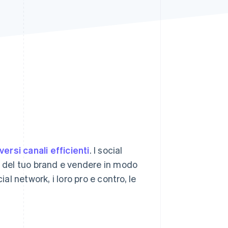
Stripe Sessions 2026
Scopri come Stripe sta
costruendo
l'infrastruttura
economica per l'IA.
Guarda ora
versi canali efficienti
. I social
à del tuo brand e vendere in modo
al network, i loro pro e contro, le