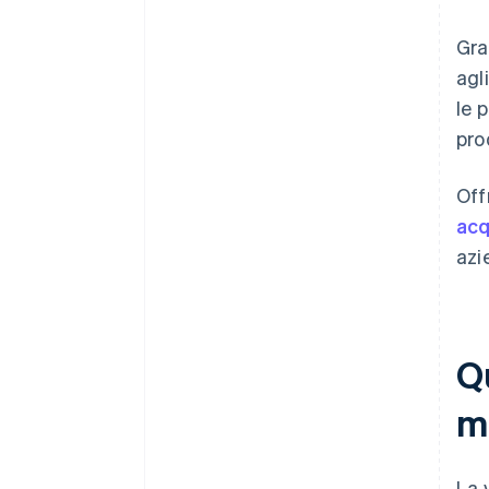
Gra
agl
le 
pro
Off
acq
azi
Qu
m
La 