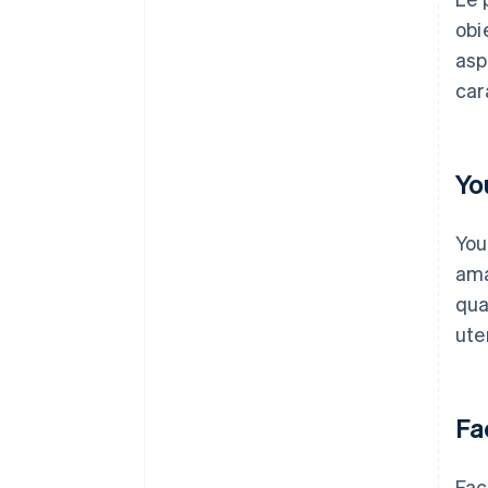
obi
asp
car
Yo
You
ama
qua
ute
Fa
Fac