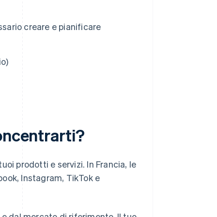
sario creare e pianificare
io)
oncentrarti?
uoi prodotti e servizi. In Francia, le
book, Instagram, TikTok e
e dal mercato di riferimento. Il tuo