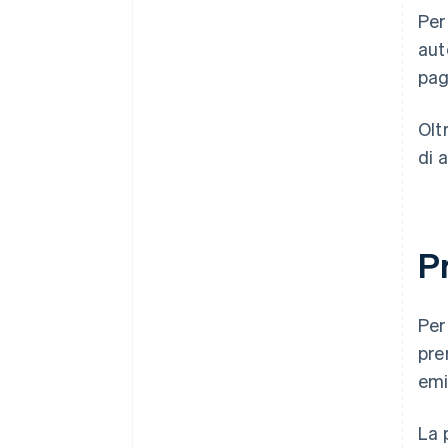
Per
aut
pag
Olt
di 
P
Per
pre
emi
La 