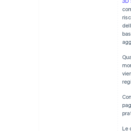
3D 
com
ris
del
bas
agg
Qua
mon
vie
reg
Con
pag
prat
Le 