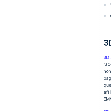
3
3D 
rac
non
pag
que
aff
EMV