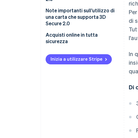
ric
circuito di carte
Note importanti sull’utilizzo di
Per
una carta che supporta 3D
di 
Secure 2.0
Tut
Compatibilità dei siti di e-
Acquisti online in tutta
l'a
commerce
sicurezza
Phishing
In 
Inizia a utilizzare Stripe
ins
qua
Di 