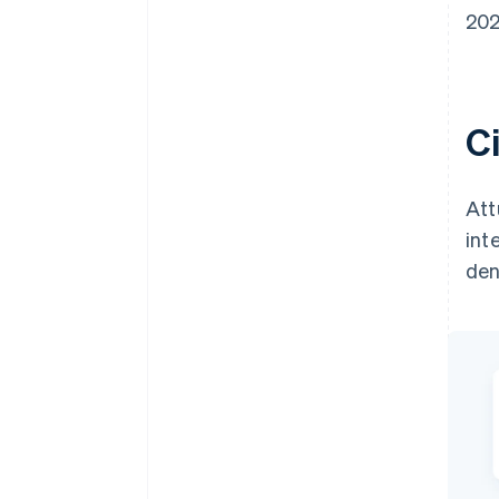
202
C
Att
int
den