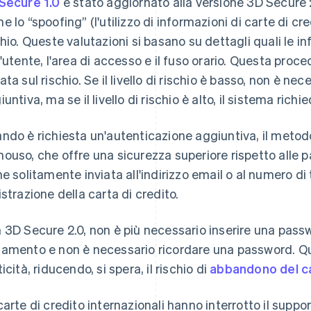
Secure 1.0
è stato aggiornato alla versione 3D Secure 2
e lo “spoofing” (l'utilizzo di informazioni di carte di cred
chio. Queste valutazioni si basano su dettagli quali le in
l'utente, l'area di accesso e il fuso orario. Questa pro
ata sul rischio. Se il livello di rischio è basso, non è ne
iuntiva, ma se il livello di rischio è alto, il sistema ric
ndo è richiesta un'autenticazione aggiuntiva, il meto
ouso, che offre una sicurezza superiore rispetto alle
ne solitamente inviata all'indirizzo email o al numero di 
istrazione della carta di credito.
 3D Secure 2.0, non è più necessario inserire una passw
amento e non è necessario ricordare una password. Qu
icità, riducendo, si spera, il rischio di
abbandono del ca
carte di credito internazionali hanno interrotto il suppo