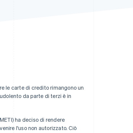
Stripe Sessions 2026
Scopri come Stripe sta
costruendo
l'infrastruttura
economica per l'IA.
Guarda ora
re le carte di credito rimangono un
olento da parte di terzi è in
(METI) ha deciso di rendere
enire l'uso non autorizzato. Ciò