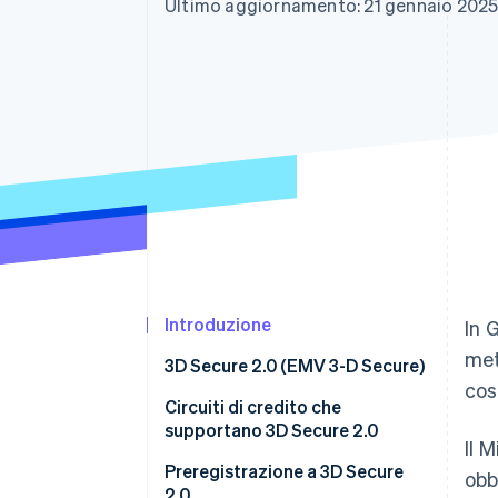
Ultimo aggiornamento: 21 gennaio 202
Link
Pagamento accelerato
Financial Connections
Conti finanziari collegati
Introduzione
In 
met
3D Secure 2.0 (EMV 3-D Secure)
cos
Circuiti di credito che
supportano 3D Secure 2.0
Il 
Pagina ufficiale del sistema 3D
Preregistrazione a 3D Secure
obb
Secure 2.0 fornita da ciascun
2.0