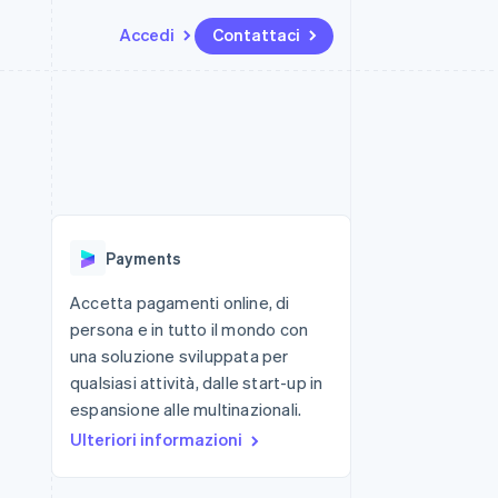
Accedi
Contattaci
Risorse
Ecosistema
Recapiti
me e marketplace
Altro
Integrazioni app
Partner
Contattaci
Product roadmap
ns
Esempi di codice
Stripe App Marketplace
Diventa nostro partner
Scopri cosa ti aspetta
 piattaforme
Blog per sviluppatori
 platforms
ibero
Stato dell'API
Radar
ari integrati
Prevenzione delle frodi
Payments
 fisiche
Atlas
Costituzione di start-up
Accetta pagamenti online, di
persona e in tutto il mondo con
Climate
Rimozione del carbonio
una soluzione sviluppata per
qualsiasi attività, dalle start-up in
Identity
Verifica online dell'identità
espansione alle multinazionali.
Ulteriori informazioni