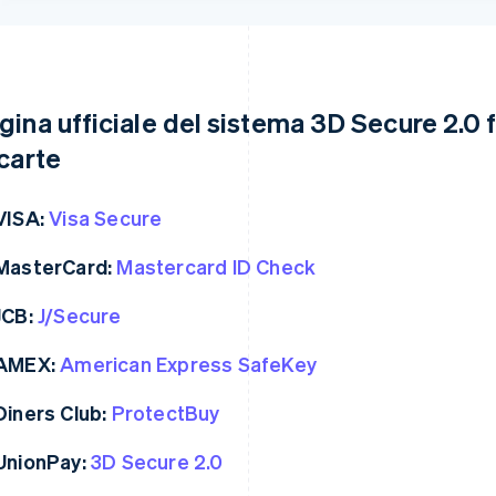
gina ufficiale del sistema 3D Secure 2.0 f
 carte
VISA:
Visa Secure
MasterCard:
Mastercard ID Check
JCB:
J/Secure
AMEX:
American Express SafeKey
Diners Club:
ProtectBuy
UnionPay:
3D Secure 2.0