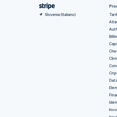
English
Prod
Slovenia (Italiano)
Tari
Atla
Auth
Billi
Capi
Che
Cli
Con
Crip
Data
Ele
Fina
Iden
Invo
Issu