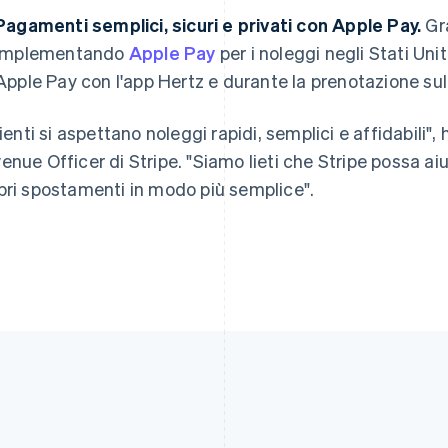
English
Svenska
Français
Deutsch
English
Pagamenti semplici, sicuri e privati con Apple Pay.
Gra
Francia
Malaysia
implementando
Apple Pay
per i noleggi negli Stati Uniti
Français
English
English
简体中文
Germania
Malta
Apple Pay con l'app Hertz e durante la prenotazione sul 
Deutsch
English
English
Giappone
Messico
clienti si aspettano noleggi rapidi, semplici e affidabili"
日本語
English
Español
English
Gibilterra
Norvegia
enue Officer di Stripe. "Siamo lieti che Stripe possa aiut
English
English
pri spostamenti in modo più semplice".
Grecia
Nuova Zelanda
English
English
India
Paesi Bassi
English
Nederlands
English
Irlanda
Polonia
English
English
Italia
Portogallo
Italiano
English
Português
English
Lettonia
RAS di Hong Kong, Cina
English
English
简体中文
Liechtenstein
Regno Unito
Deutsch
English
English
Lituania
Repubblica Ceca