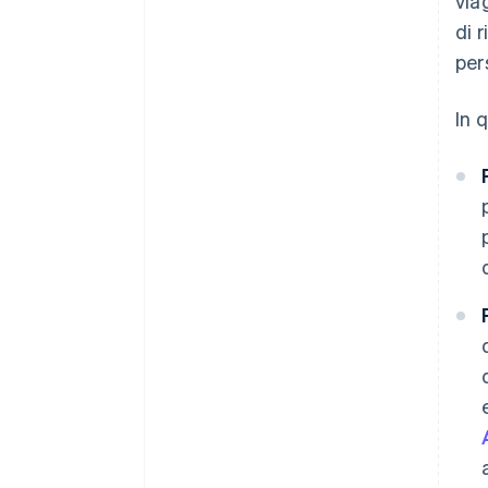
via
di 
per
In 
Australia