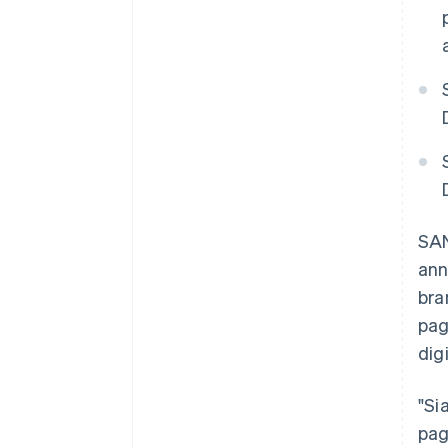
SAN
ann
bra
pag
digi
"Si
pag