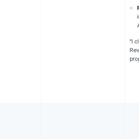
English
Austria
Deutsch
English
Belgio
Nederlands
Français
Deutsch
English
Brasile
"I 
Português
English
Bulgaria
Rev
English
pro
Canada
English
Français
Cina continentale
简体中文
English
Cipro
English
Croazia
English
Italiano
Danimarca
English
Emirati Arabi Uniti
English
Estonia