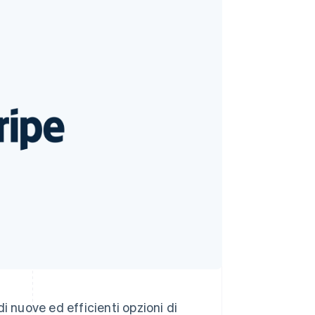
Stripe Sessions 2026
Scopri come Stripe sta
costruendo
l'infrastruttura
economica per l'IA.
Guarda ora
di nuove ed efficienti opzioni di