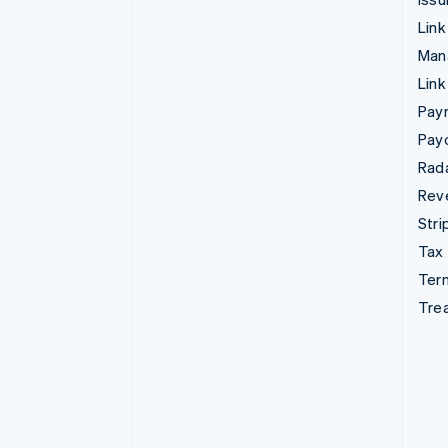
Link
Man
Link
Pay
Pay
Rad
Rev
Stri
Tax
Term
Tre