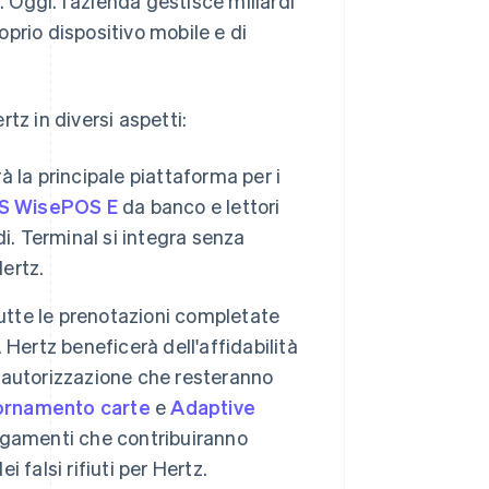
. Oggi. l'azienda gestisce miliardi
roprio dispositivo mobile e di
tz in diversi aspetti:
 la principale piattaforma per i
S WisePOS E
da banco e lettori
i. Terminal si integra senza
Hertz.
utte le prenotazioni completate
. Hertz beneficerà dell'affidabilità
i autorizzazione che resteranno
giornamento carte
e
Adaptive
agamenti che contribuiranno
i falsi rifiuti per Hertz.
Romania