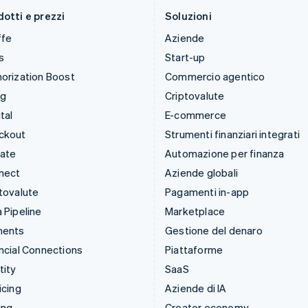
English
English
otti e prezzi
Soluzioni
ffe
Aziende
s
Start-up
orization Boost
Commercio agentico
ng
Criptovalute
tal
E-commerce
ckout
Strumenti finanziari integrati
mate
Automazione per finanza
nect
Aziende globali
tovalute
Pagamenti in-app
 Pipeline
Marketplace
ments
Gestione del denaro
ncial Connections
Piattaforme
tity
SaaS
icing
Aziende di IA
ing
Creator economy