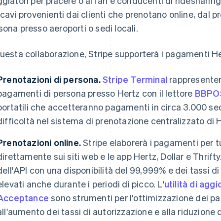
ggiatori per piacere o affari e conducenti di ridesharing
ricavi provenienti dai clienti che prenotano online, dal p
sona presso aeroporti o sedi locali.
questa collaborazione, Stripe supporterà i pagamenti Her
Prenotazioni di persona.
Stripe Terminal
rappresenterà
pagamenti di persona presso Hertz con il lettore
BBPO
portatili che accetteranno pagamenti in circa 3.000 sed
difficoltà nel sistema di prenotazione centralizzato di 
Prenotazioni online.
Stripe elaborerà i pagamenti per t
direttamente sui siti web e le app Hertz, Dollar e Thrifty
dell'API con una disponibilità del 99,999% e dei tassi d
elevati anche durante i periodi di picco. L'
utilità di ag
Acceptance
sono strumenti per l'ottimizzazione dei p
all'aumento dei tassi di autorizzazione e alla riduzione de
Finlandia
Lussemburgo