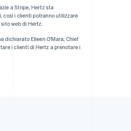
English
zie a Stripe, Hertz sta
Singapore
, così i clienti potranno utilizzare
English
简体中文
Slovacchia
sito web di Hertz.
English
Slovenia
, ha dichiarato Eileen O'Mara, Chief
English
Italiano
Spagna
are i clienti di Hertz a prenotare i
Español
English
Stati Uniti
English
Español
简体中文
Svezia
Svenska
English
Svizzera
Deutsch
Français
Italiano
English
Thailandia
ไทย
English
Ungheria
English