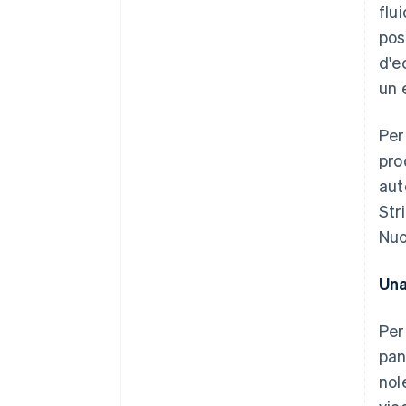
flu
pos
d'e
un 
Per
pro
aut
Str
Nuo
Una
Per
pan
nol