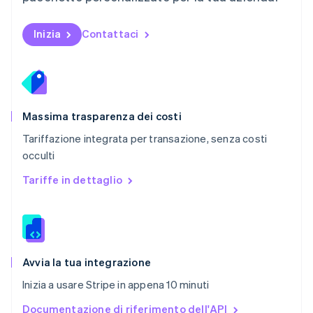
Nederlands
English
Polonia
English
Inizia
Contattaci
Portogallo
Português
English
RAS di Hong Kong, Cina
English
简体中文
Regno Unito
English
Massima trasparenza dei costi
Repubblica Ceca
Tariffazione integrata per transazione, senza costi
English
occulti
Romania
English
Tariffe in dettaglio
Singapore
English
简体中文
Slovacchia
English
Slovenia
English
Italiano
Avvia la tua integrazione
Spagna
Inizia a usare Stripe in appena 10 minuti
Español
English
Stati Uniti
Documentazione di riferimento dell'API