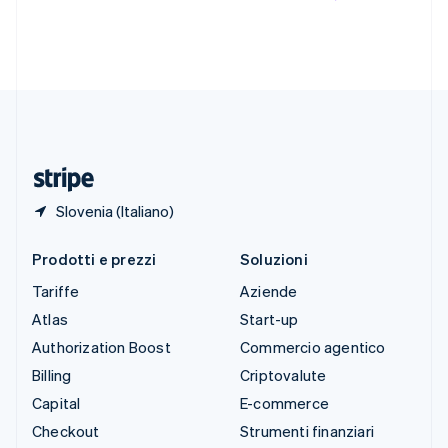
English
Español
简体中文
Svezia
Svenska
English
Svizzera
Deutsch
Français
Italiano
English
Thailandia
ไทย
English
Ungheria
English
Slovenia (Italiano)
Prodotti e prezzi
Soluzioni
Tariffe
Aziende
Atlas
Start-up
Authorization Boost
Commercio agentico
Billing
Criptovalute
Capital
E-commerce
Checkout
Strumenti finanziari