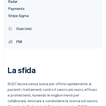
Radar
Radar
Payments
Prevenzione delle frodi
Ecosistema
Stripe Sigma
Atlas
Costituzione di start-up
Partner
Stripe App Marketplace
Stati Uniti
Climate
Rimozione del carbonio
Identity
PMI
Verifica online dell'identità
La sfida
Stripe Sessions 2026
Scopri come Stripe sta costruendo l'infrastruttura economi
Guarda ora
SU2C lavora senza sosta per offrire rapidamente ai
pazienti i trattamenti contro il cancro più nuovi, efficaci
e promettenti, riunendo le migliori menti per
collaborare, innovare e condividere la ricerca sul cancro.