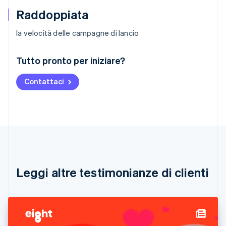
Raddoppiata
la velocità delle campagne di lancio
Australia
Tutto pronto per iniziare?
English
Austria
Contattaci
Deutsch
English
Belgio
Nederlands
Français
Deutsch
English
Brasile
Português
English
Bulgaria
English
Canada
English
Français
Leggi altre testimonianze di clienti
Cina continentale
简体中文
English
Cipro
English
Croazia