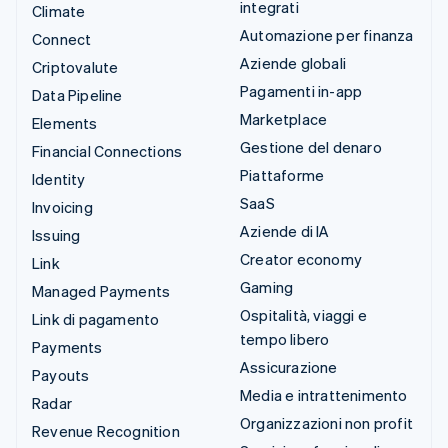
integrati
Climate
Automazione per finanza
Connect
Aziende globali
Criptovalute
Pagamenti in-app
Data Pipeline
Marketplace
Elements
Gestione del denaro
Financial Connections
Piattaforme
Identity
SaaS
Invoicing
Aziende di IA
Issuing
Creator economy
Link
Gaming
Managed Payments
Ospitalità, viaggi e
Link di pagamento
tempo libero
Payments
Assicurazione
Payouts
Media e intrattenimento
Radar
Organizzazioni non profit
Revenue Recognition