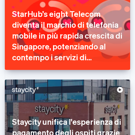
English
Italiano
Danimarca
StarHub’s eight Telecom
English
Emirati Arabi Uniti
diventa il marchio di telefonia
English
Estonia
mobile in più rapida crescita di
English
Singapore, potenziando al
Finlandia
English
Svenska
contempo i servizi di
Francia
Français
English
pagamento con Stripe
Germania
Deutsch
English
Giappone
日本語
English
Gibilterra
English
Grecia
English
India
Staycity unifica l'esperienza di
English
Irlanda
pagamento degli ospiti grazie