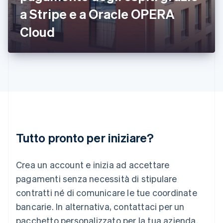
English
a Stripe e a Oracle OPERA
Italia
Italiano
English
Cloud
Lettonia
English
Liechtenstein
Deutsch
English
Lituania
English
Lussemburgo
Français
Deutsch
English
Malaysia
English
简体中文
Tutto pronto per iniziare?
Malta
English
Messico
Crea un account e inizia ad accettare
Español
English
Norvegia
pagamenti senza necessità di stipulare
English
contratti né di comunicare le tue coordinate
Nuova Zelanda
bancarie. In alternativa, contattaci per un
English
Paesi Bassi
pacchetto personalizzato per la tua azienda.