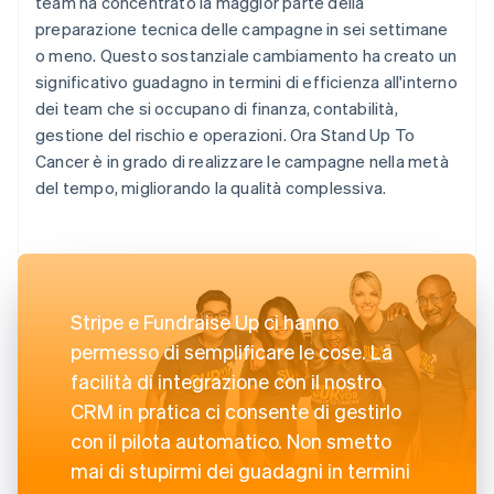
team ha concentrato la maggior parte della
preparazione tecnica delle campagne in sei settimane
o meno. Questo sostanziale cambiamento ha creato un
significativo guadagno in termini di efficienza all'interno
dei team che si occupano di finanza, contabilità,
gestione del rischio e operazioni. Ora Stand Up To
Cancer è in grado di realizzare le campagne nella metà
del tempo, migliorando la qualità complessiva.
Stripe e Fundraise Up ci hanno
permesso di semplificare le cose. La
facilità di integrazione con il nostro
CRM in pratica ci consente di gestirlo
con il pilota automatico. Non smetto
mai di stupirmi dei guadagni in termini