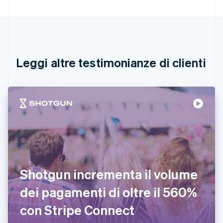
Brasile
Português
English
Bulgaria
English
Canada
English
Français
Leggi altre testimonianze di clienti
Cina continentale
简体中文
English
Cipro
English
Croazia
English
Italiano
Danimarca
English
Emirati Arabi Uniti
English
Estonia
Shotgun incrementa il volume
English
dei pagamenti di oltre il 560%
Finlandia
English
Svenska
con Stripe Connect
Francia
Français
English