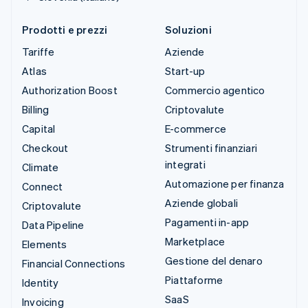
Prodotti e prezzi
Soluzioni
Tariffe
Aziende
Atlas
Start-up
Authorization Boost
Commercio agentico
Billing
Criptovalute
Capital
E-commerce
Checkout
Strumenti finanziari
integrati
Climate
Automazione per finanza
Connect
Aziende globali
Criptovalute
Pagamenti in-app
Data Pipeline
Marketplace
Elements
Gestione del denaro
Financial Connections
Piattaforme
Identity
SaaS
Invoicing