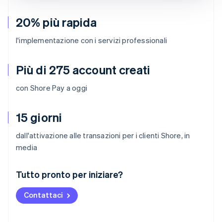
20% più rapida
l'implementazione con i servizi professionali
Più di 275 account creati
con Shore Pay a oggi
15 giorni
dall'attivazione alle transazioni per i clienti Shore, in
media
Australia
Tutto pronto per iniziare?
English
Austria
Contattaci
Deutsch
English
Belgio
Nederlands
Français
Deutsch
English