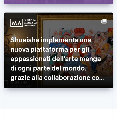
Germania
Deutsch
English
Giappone
日本語
English
Gibilterra
English
Grecia
Shueisha implementa una
English
India
nuova piattaforma per gli
English
Irlanda
appassionati dell'arte manga
English
di ogni parte del mondo,
Italia
Italiano
English
grazie alla collaborazione con
Lettonia
English
Stripe
Liechtenstein
Deutsch
English
Lituania
English
Lussemburgo
Français
Deutsch
English