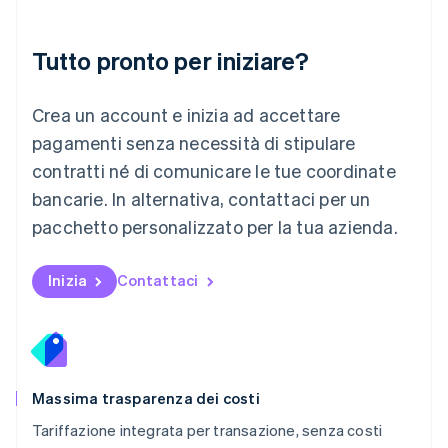
Malaysia
English
简体中文
Tutto pronto per iniziare?
Malta
English
Messico
Crea un account e inizia ad accettare
Español
English
Norvegia
pagamenti senza necessità di stipulare
English
contratti né di comunicare le tue coordinate
Nuova Zelanda
bancarie. In alternativa, contattaci per un
English
Paesi Bassi
pacchetto personalizzato per la tua azienda.
Nederlands
English
Polonia
English
Inizia
Contattaci
Portogallo
Português
English
RAS di Hong Kong, Cina
English
简体中文
Regno Unito
English
Massima trasparenza dei costi
Repubblica Ceca
Tariffazione integrata per transazione, senza costi
English