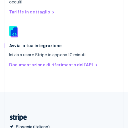
occulti
Romania
English
Tariffe in dettaglio
Singapore
English
简体中文
Slovacchia
English
Slovenia
English
Italiano
Avvia la tua integrazione
Spagna
Inizia a usare Stripe in appena 10 minuti
Español
English
Stati Uniti
Documentazione di riferimento dell'API
English
Español
简体中文
Svezia
Svenska
English
Svizzera
Deutsch
Français
Italiano
English
Thailandia
ไทย
English
Ungheria
English
Slovenia (Italiano)