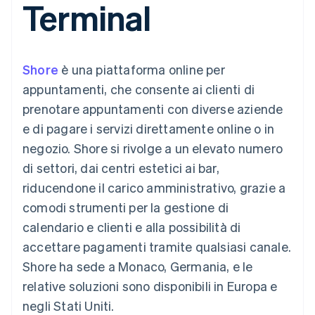
Terminal
utente
Automazione
Gestione del denaro
Gestire gli
flessibile
Metodi di
della contabilità
Roadmap del prodotto
Piattaforme
abbonamenti
pagamento
Stripe Sigma
Conferenza annuale
SaaS
Offrire addebiti in base
Accesso a
Report
Sessions
all'utilizzo
oltre 125
personalizzati
Lavora con noi
Emettere carte
Shore
è una piattaforma online per
Terminal
Data Pipeline
Sala stampa
garantite da stablecoin
Pagamenti di
Sincronizzazione
Stripe Press
appuntamenti, che consente ai clienti di
Per settore
persona
dei dati
Esegui il provisioning e
prenotare appuntamenti con diverse aziende
Authorization
gestisci i servizi con gli
Boost
Aziende di IA
agenti
e di pagare i servizi direttamente online o in
Accettazione
Creator economy
Recapiti
negozio. Shore si rivolge a un elevato numero
ottimizzata
Gaming
Link
Ospitalità, viaggi e
Contattaci
di settori, dai centri estetici ai bar,
Pagamento
tempo libero
Diventa nostro partner
Risorse
Assicurazione
riducendone il carico amministrativo, grazie a
accelerato
Media e
Financial
comodi strumenti per la gestione di
intrattenimento
Integrazioni app
Connections
Organizzazioni non
Esempi di codice
Conti finanziari
calendario e clienti e alla possibilità di
profit
Blog per sviluppatori
collegati
accettare pagamenti tramite qualsiasi canale.
Servizi professionali
Stato dell'API
Pubblica
Shore ha sede a Monaco, Germania, e le
amministrazione
relative soluzioni sono disponibili in Europa e
Commercio al dettaglio
Altro
negli Stati Uniti.
Product roadmap