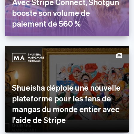
Avec Stripe Connect, Shotgun
Émirats arabes unis
booste son volume de
English
Espagne
paiement de 560 %
Español
English
Estonie
English
États-Unis
English
Español
简体中文
Finlande
English
Svenska
France
Français
English
Gibraltar
Shueisha déploie une nouvelle
English
Grèce
plateforme pour les fans de
English
Hongrie
mangas du monde entier avec
English
Inde
l'aide de Stripe
English
Irlande
English