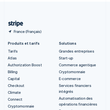
Suisse
Deutsch
Français
Italiano
English
Thaïlande
ไทย
English
France (Français)
Produits et tarifs
Solutions
Tarifs
Grandes entreprises
Atlas
Start-up
Authorization Boost
Commerce agentique
Billing
Cryptomonnaie
Capital
E-commerce
Checkout
Services financiers
intégrés
Climate
Automatisation des
Connect
opérations financières
Cryptomonnaie