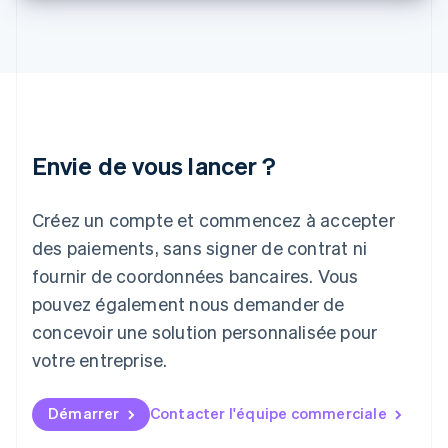
Italie
Italiano
English
Japon
日本語
English
Lettonie
English
Liechtenstein
Envie de vous lancer ?
Deutsch
English
Lituanie
English
Créez un compte et commencez à accepter
Luxembourg
des paiements, sans signer de contrat ni
Français
Deutsch
English
Malaisie
fournir de coordonnées bancaires. Vous
English
简体中文
pouvez également nous demander de
Malte
concevoir une solution personnalisée pour
English
Mexique
votre entreprise.
Español
English
Norvège
English
Démarrer
Contacter l'équipe commerciale
Nouvelle-Zélande
English