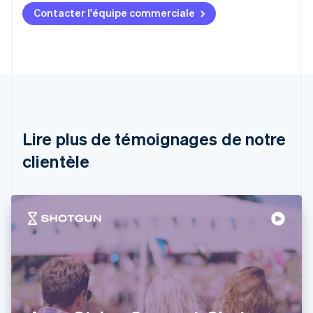
Contacter l'équipe commerciale
Allemagne
Deutsch
English
Australie
English
Autriche
Deutsch
English
Belgique
Nederlands
Français
Deutsch
English
Brésil
Lire plus de témoignages de notre
Português
English
clientèle
Bulgarie
English
Canada
English
Français
Chine continentale
简体中文
English
Chypre
English
Croatie
English
Italiano
Danemark
English