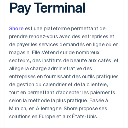
Pay Terminal
UI flexibles
Recognition
cryptomonnaie
l’application
Gérer des
Moyens de
Comptabilité
Entreprise
intégrables
Marketplaces
abonnements
paiement
automatisée
Gestion financière
Proposer une
Accès à plus
Stripe Sigma
Feuille de route
Plateformes
facturation à l'usage
de 125
Rapports
produits
SaaS
Émettre des cartes
Shore
est une plateforme permettant de
Terminal
personnalisés
Sessions : conférence
bancaires adossées à
Paiements en
Data Pipeline
annuelle
des stablecoins
prendre rendez-vous avec des entreprises et
personne
Synchronisation
Carrières
Fournir et gérer des
de payer les services demandés en ligne ou en
Authorization
des données
Communiqués de
services avec des
Par secteur
Boost
presse
agents
magasin. Elle s'étend sur de nombreux
Acceptation
Stripe Press
secteurs, des instituts de beauté aux cafés, et
optimisée
Entreprises d'IA
Link
Économie des
allège la charge administrative des
Paiements
créateurs
Ressources
Jeux
entreprises en fournissant des outils pratiques
accélérés
Contact
Hôtellerie, voyages et
Financial
de gestion du calendrier et de la clientèle,
loisirs
Intégrations
Connections
Contacter notre équipe
Assurance
d'applications
Comptes
tout en permettant d'accepter les paiements
Médias et
Exemples de code
financiers
Devenir partenaire
selon la méthode la plus pratique. Basée à
divertissements
Blog des développeurs
associés
Organisations à but
Munich, en Allemagne, Shore propose ses
non lucratif
État de l'API
solutions en Europe et aux États-Unis.
Services aux
Plus
entreprises
Product roadmap
Secteur public