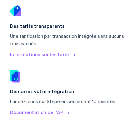
Pays-Bas
Nederlands
English
Pologne
English
Des tarifs transparents
Portugal
Une tarification par transaction intégrée sans aucuns
Português
English
frais cachés
R.A.S. de Hong Kong, Chine
English
简体中文
Informations sur les tarifs
République tchèque
English
Roumanie
English
Royaume-Uni
English
Démarrez votre intégration
Singapour
Lancez-vous sur Stripe en seulement 10 minutes
English
简体中文
Slovaquie
Documentation de l'API
English
Slovénie
English
Italiano
Suède
Svenska
English