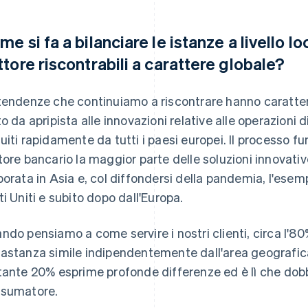
me si fa a bilanciare le istanze a livello l
ttore riscontrabili a carattere globale?
tendenze che continuiamo a riscontrare hanno carattere
to da apripista alle innovazioni relative alle operazioni 
uiti rapidamente da tutti i paesi europei. Il processo fu
tore bancario la maggior parte delle soluzioni innovativ
borata in Asia e, col diffondersi della pandemia, l'esem
ti Uniti e subito dopo dall'Europa.
ndo pensiamo a come servire i nostri clienti, circa l'8
astanza simile indipendentemente dall'area geografica
tante 20% esprime profonde differenze ed è lì che dob
sumatore.