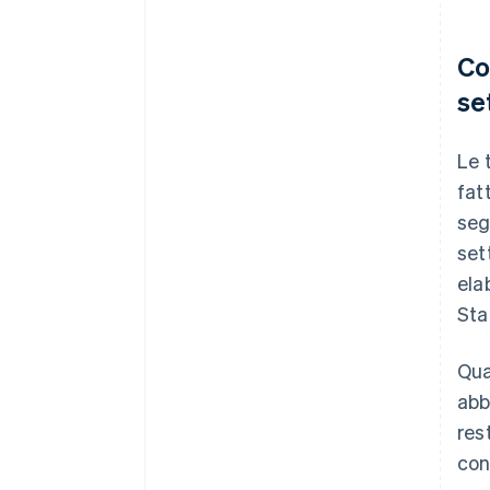
Co
se
Le 
fat
seg
set
ela
Sta
Qua
abb
res
con