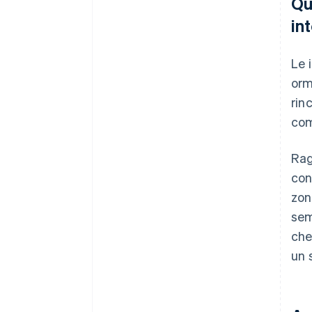
Qu
in
Le 
orm
rin
come
Rag
con
zon
sem
che
un 