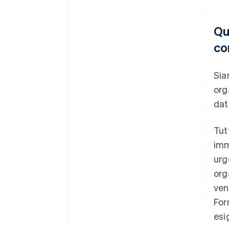
Qu
co
Sia
org
dat
Tut
imm
urg
org
ven
For
esi