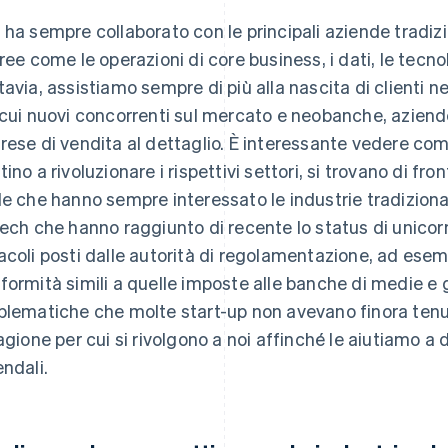
 ha sempre collaborato con le principali aziende tradiz
aree come le operazioni di core business, i dati, le tecno
tavia, assistiamo sempre di più alla nascita di clienti ne
 cui nuovi concorrenti sul mercato e neobanche, aziend
rese di vendita al dettaglio. È interessante vedere c
tino a rivoluzionare i rispettivi settori, si trovano di fr
de che hanno sempre interessato le industrie tradizion
tech che hanno raggiunto di recente lo status di unicor
acoli posti dalle autorità di regolamentazione, ad ese
formità simili a quelle imposte alle banche di medie e g
blematiche che molte start-up non avevano finora tenu
ragione per cui si rivolgono a noi affinché le aiutiamo a 
endali.