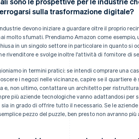
ali sono le prospettive per le industrie c
terrogarsi sulla trasformazione digitale?
industrie devono iniziare a guardare oltre il proprio recint
ai molto sfumati. Prendiamo Amazon come esempio, u
chiusa in un singolo settore in particolare in quanto si 
 rivenditore e svolge inoltre l'attività di fornitore di ser
ioniamo in termini pratici: se intendi comprare una cas
oscere i negozi nelle vicinanze, capire se il quartiere è 
a e, non ultimo, contattare un architetto per ristruttura
pre più aziende tecnologiche vanno adattandosi per st
 sia in grado di offrire tutto il necessario. Se le aziende
semplice pezzo del puzzle, ben presto non avranno più 