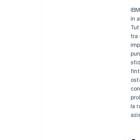
IBM
in 
Tut
tra
imp
pun
sfi
fin
ost
con
pro
la 
azi