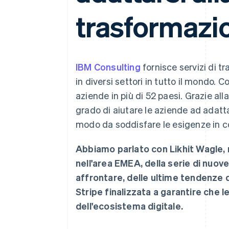
Link
trasformazio
Pagamento accelerato
Financial Connections
Conti finanziari collegati
IBM Consulting
fornisce servizi di 
in diversi settori in tutto il mondo.
aziende in più di 52 paesi. Grazie all
grado di aiutare le aziende ad adatta
modo da soddisfare le esigenze in co
Abbiamo parlato con Likhit Wagle, r
nell'area EMEA, della serie di nuo
affrontare, delle ultime tendenze 
Stripe finalizzata a garantire che 
dell'ecosistema digitale.