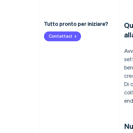
Tutto pronto per iniziare?
Qu
al
Contattaci
Avv
set
ben
cre
Di 
col
end
Nu