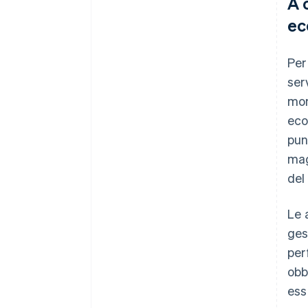
A 
ec
Per
ser
mom
eco
pun
mag
del
Le 
ges
per
obb
ess