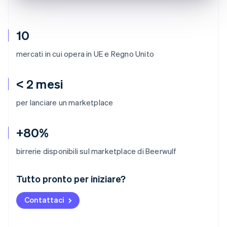
10
mercati in cui opera in UE e Regno Unito
< 2 mesi
per lanciare un marketplace
+80%
birrerie disponibili sul marketplace di Beerwulf
Australia
Tutto pronto per iniziare?
English
Austria
Contattaci
Deutsch
English
Belgio
Nederlands
Français
Deutsch
English