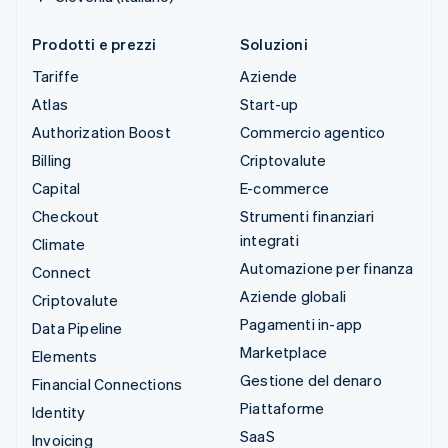
Prodotti e prezzi
Soluzioni
Tariffe
Aziende
Atlas
Start-up
Authorization Boost
Commercio agentico
Billing
Criptovalute
Capital
E-commerce
Checkout
Strumenti finanziari
integrati
Climate
Automazione per finanza
Connect
Aziende globali
Criptovalute
Pagamenti in-app
Data Pipeline
Marketplace
Elements
Gestione del denaro
Financial Connections
Piattaforme
Identity
SaaS
Invoicing