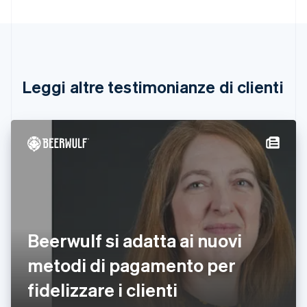
Brasile
Português
English
Bulgaria
English
Canada
English
Français
Leggi altre testimonianze di clienti
Cina continentale
简体中文
English
Cipro
English
Croazia
English
Italiano
Danimarca
English
Emirati Arabi Uniti
English
Estonia
Beerwulf si adatta ai nuovi
English
metodi di pagamento per
Finlandia
English
Svenska
fidelizzare i clienti
Francia
Français
English