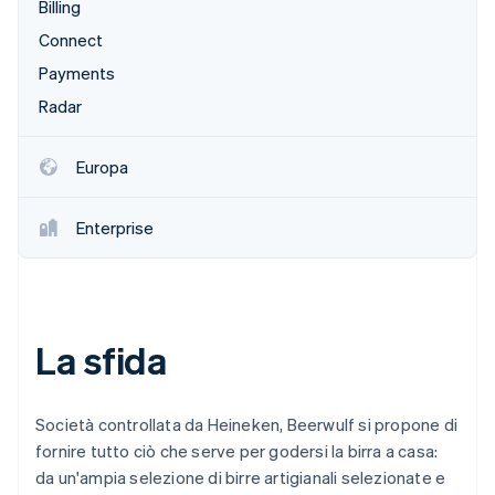
Billing
Scopri cosa ti aspetta
Connect
Radar
Ecosistema
Prevenzione delle frodi
Payments
Partner
Atlas
Radar
Stripe App Marketplace
Costituzione di start-up
Climate
Europa
Rimozione del carbonio
Identity
Enterprise
Verifica online dell'identità
La sfida
Stripe Sessions 2026
Scopri come Stripe sta costruendo l'infrastruttura economi
Guarda ora
Società controllata da Heineken, Beerwulf si propone di
fornire tutto ciò che serve per godersi la birra a casa:
da un'ampia selezione di birre artigianali selezionate e