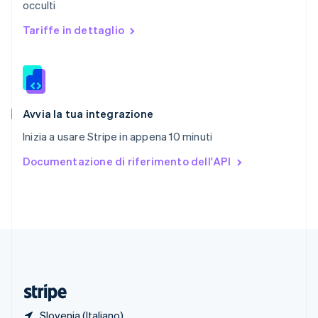
occulti
Romania
English
Tariffe in dettaglio
Singapore
English
简体中文
Slovacchia
English
Slovenia
English
Italiano
Avvia la tua integrazione
Spagna
Inizia a usare Stripe in appena 10 minuti
Español
English
Stati Uniti
Documentazione di riferimento dell'API
English
Español
简体中文
Svezia
Svenska
English
Svizzera
Deutsch
Français
Italiano
English
Thailandia
ไทย
English
Ungheria
English
Slovenia (Italiano)