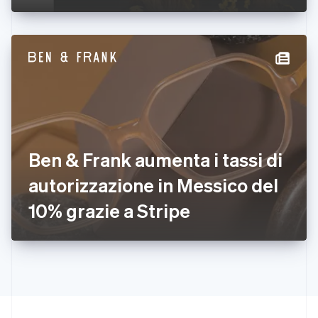
Germania
Deutsch
English
Giappone
日本語
English
Gibilterra
English
Grecia
English
India
English
Irlanda
Ben & Frank aumenta i tassi di
English
autorizzazione in Messico del
Italia
Italiano
English
10% grazie a Stripe
Lettonia
English
Liechtenstein
Deutsch
English
Lituania
English
Lussemburgo
Français
Deutsch
English