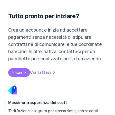
Malaysia
English
简体中文
Tutto pronto per iniziare?
Malta
English
Messico
Crea un account e inizia ad accettare
Español
English
Norvegia
pagamenti senza necessità di stipulare
English
contratti né di comunicare le tue coordinate
Nuova Zelanda
bancarie. In alternativa, contattaci per un
English
Paesi Bassi
pacchetto personalizzato per la tua azienda.
Nederlands
English
Polonia
English
Inizia
Contattaci
Portogallo
Português
English
RAS di Hong Kong, Cina
English
简体中文
Regno Unito
English
Massima trasparenza dei costi
Repubblica Ceca
Tariffazione integrata per transazione, senza costi
English