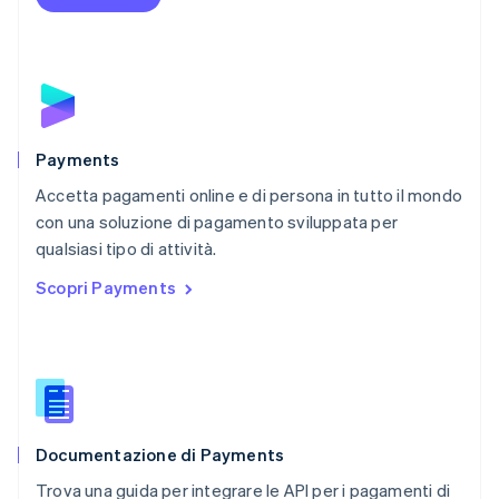
Nuova Zelanda
English
Paesi Bassi
Nederlands
English
Polonia
English
Portogallo
Português
English
Payments
RAS di Hong Kong, Cina
Accetta pagamenti online e di persona in tutto il mondo
English
简体中文
con una soluzione di pagamento sviluppata per
Regno Unito
English
qualsiasi tipo di attività.
Repubblica Ceca
Scopri Payments
English
Romania
English
Singapore
English
简体中文
Slovacchia
English
Documentazione di Payments
Slovenia
English
Italiano
Trova una guida per integrare le API per i pagamenti di