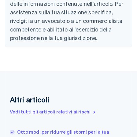
Cipro
delle informazioni contenute nell'articolo. Per
English
assistenza sulla tua situazione specifica,
Croazia
English
Italiano
rivolgiti a un avvocato o a un commercialista
Danimarca
competente e abilitato all'esercizio della
English
Emirati Arabi Uniti
professione nella tua giurisdizione.
English
Estonia
English
Finlandia
English
Svenska
Francia
Français
English
Germania
Deutsch
English
Altri articoli
Giappone
日本語
English
Vedi tutti gli articoli relativi ai rischi
Gibilterra
English
Grecia
English
Otto modi per ridurre gli storni per la tua