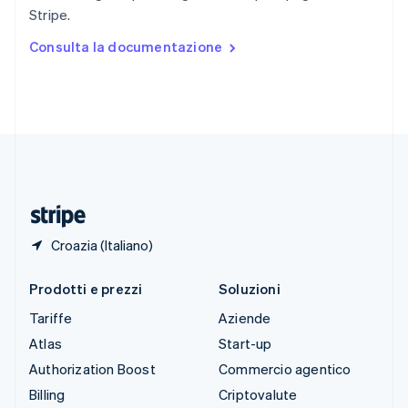
Spagna
Stripe.
Español
English
Stati Uniti
Consulta la documentazione
English
Español
简体中文
Svezia
Svenska
English
Svizzera
Deutsch
Français
Italiano
English
Thailandia
ไทย
English
Ungheria
English
Croazia (Italiano)
Prodotti e prezzi
Soluzioni
Tariffe
Aziende
Atlas
Start-up
Authorization Boost
Commercio agentico
Billing
Criptovalute