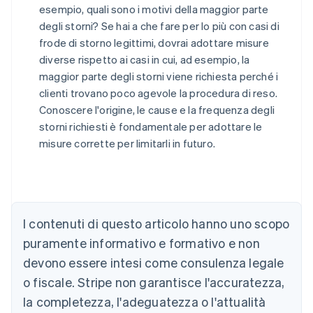
esempio, quali sono i motivi della maggior parte
degli storni? Se hai a che fare per lo più con casi di
frode di storno legittimi, dovrai adottare misure
diverse rispetto ai casi in cui, ad esempio, la
maggior parte degli storni viene richiesta perché i
clienti trovano poco agevole la procedura di reso.
Conoscere l'origine, le cause e la frequenza degli
Australia
storni richiesti è fondamentale per adottare le
English
misure corrette per limitarli in futuro.
Austria
Deutsch
English
Belgio
Nederlands
Français
Deutsch
English
Brasile
Português
English
I contenuti di questo articolo hanno uno scopo
Bulgaria
puramente informativo e formativo e non
English
Canada
devono essere intesi come consulenza legale
English
Français
o fiscale. Stripe non garantisce l'accuratezza,
Cina continentale
la completezza, l'adeguatezza o l'attualità
简体中文
English