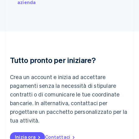
India
azienda
English
Irlanda
English
Italia
Italiano
English
Lettonia
English
Liechtenstein
Deutsch
English
Tutto pronto per iniziare?
Lituania
English
Crea un account e inizia ad accettare
Lussemburgo
Français
Deutsch
English
pagamenti senza la necessità di stipulare
Malaysia
contratti o di comunicare le tue coordinate
English
简体中文
Malta
bancarie. In alternativa, contattaci per
English
progettare un pacchetto personalizzato per la
Messico
tua attività.
Español
English
Norvegia
English
Inizia ora
Contattaci