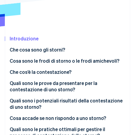
Scopri cosa ti aspetta
Radar
Ecosistema
Prevenzione delle frodi
Partner
Atlas
Stripe App Marketplace
Costituzione di start-up
Introduzione
Climate
Rimozione del carbonio
Che cosa sono gli storni?
Identity
Cosa sono le frodi di storno o le frodi amichevoli?
Verifica online dell'identità
Che cos’è la contestazione?
Quali sono le prove da presentare per la
contestazione di uno storno?
Stripe Sessions 2026
Quali sono i potenziali risultati della contestazione
Scopri come Stripe sta costruendo l'infrastruttura economi
di uno storno?
Guarda ora
Cosa accade se non rispondo a uno storno?
Quali sono le pratiche ottimali per gestire il