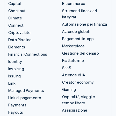
Capital
E-commerce
Checkout
Strumenti finanziari
integrati
Climate
Automazione per finanza
Connect
Aziende globali
Criptovalute
Pagamenti in-app
Data Pipeline
Marketplace
Elements
Gestione del denaro
Financial Connections
Piattaforme
Identity
SaaS
Invoicing
Aziende di IA
Issuing
Creator economy
Link
Gaming
Managed Payments
Ospitalità, viaggi e
Link di pagamento
tempo libero
Payments
Assicurazione
Payouts