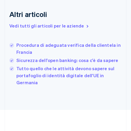
Finlandia
English
Svenska
Altri articoli
Francia
Français
English
Vedi tutti gli articoli per le aziende
Germania
Deutsch
English
Giappone
日本語
English
Procedura di adeguata verifica della clientela in
Gibilterra
Francia
English
Sicurezza dell'open banking: cosa c'è da sapere
Grecia
English
Tutto quello che le attività devono sapere sul
India
portafoglio di identità digitale dell'UE in
English
Germania
Irlanda
English
Italia
Italiano
English
Lettonia
English
Liechtenstein
Deutsch
English