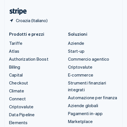
Ungheria
English
Croazia (Italiano)
Prodotti e prezzi
Soluzioni
Tariffe
Aziende
Atlas
Start-up
Authorization Boost
Commercio agentico
Billing
Criptovalute
Capital
E-commerce
Checkout
Strumenti finanziari
integrati
Climate
Automazione per finanza
Connect
Aziende globali
Criptovalute
Pagamenti in-app
Data Pipeline
Marketplace
Elements