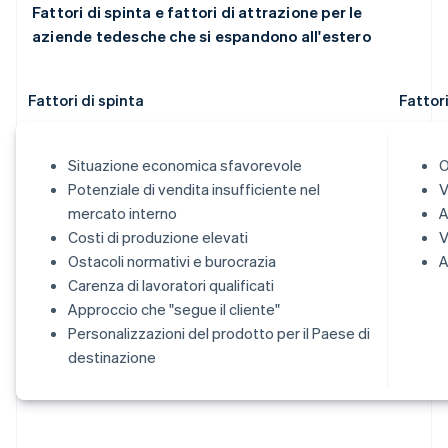
Fattori di spinta e fattori di attrazione per le
aziende tedesche che si espandono all'estero
Fattori di spinta
Fattor
Situazione economica sfavorevole
O
Potenziale di vendita insufficiente nel
V
mercato interno
A
Costi di produzione elevati
V
Ostacoli normativi e burocrazia
A
Carenza di lavoratori qualificati
Approccio che "segue il cliente"
Personalizzazioni del prodotto per il Paese di
destinazione