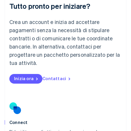
Lituania
Tutto pronto per iniziare?
English
Lussemburgo
Crea un account e inizia ad accettare
Français
Deutsch
English
Malaysia
pagamenti senza la necessità di stipulare
English
简体中文
contratti o di comunicare le tue coordinate
Malta
English
bancarie. In alternativa, contattaci per
Messico
progettare un pacchetto personalizzato per la
Español
English
Norvegia
tua attività.
English
Nuova Zelanda
Inizia ora
Contattaci
English
Paesi Bassi
Nederlands
English
Polonia
English
Portogallo
Português
English
RAS di Hong Kong, Cina
Connect
English
简体中文