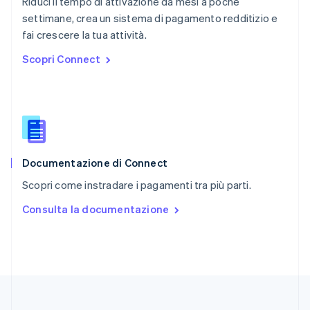
Riduci il tempo di attivazione da mesi a poche
Regno Unito
English
settimane, crea un sistema di pagamento redditizio e
Repubblica Ceca
fai crescere la tua attività.
English
Scopri Connect
Romania
English
Singapore
English
简体中文
Slovacchia
English
Slovenia
English
Italiano
Documentazione di Connect
Spagna
Scopri come instradare i pagamenti tra più parti.
Español
English
Stati Uniti
Consulta la documentazione
English
Español
简体中文
Svezia
Svenska
English
Svizzera
Deutsch
Français
Italiano
English
Thailandia
ไทย
English