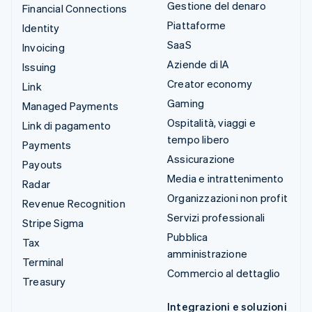
Gestione del denaro
Financial Connections
Piattaforme
Identity
SaaS
Invoicing
Aziende di IA
Issuing
Creator economy
Link
Gaming
Managed Payments
Ospitalità, viaggi e
Link di pagamento
tempo libero
Payments
Assicurazione
Payouts
Media e intrattenimento
Radar
Organizzazioni non profit
Revenue Recognition
Servizi professionali
Stripe Sigma
Pubblica
Tax
amministrazione
Terminal
Commercio al dettaglio
Treasury
Integrazioni e soluzioni