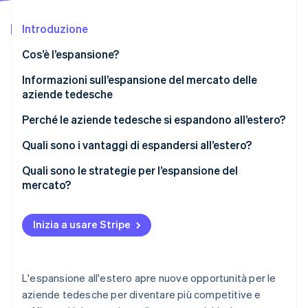
Scopri cosa ti aspetta
Introduzione
Radar
Ecosistema
Prevenzione delle frodi
Cos’è l’espansione?
Partner
Atlas
Stripe App Marketplace
Costituzione di start-up
Informazioni sull’espansione del mercato delle
aziende tedesche
Climate
Rimozione del carbonio
Perché le aziende tedesche si espandono all’estero?
Identity
Verifica online dell'identità
Fattori di spinta
Quali sono i vantaggi di espandersi all’estero?
Fattori di attrazione
Aumento delle vendite e degli utili
Quali sono le strategie per l’espansione del
mercato?
Diversificazione e distribuzione del rischio
Sviluppo del mercato digitale
Produzione più conveniente
Stripe Sessions 2026
Inizia a usare Stripe
Strategia di esportazione
Scopri come Stripe sta costruendo l'infrastruttura economi
Potenziale di innovazione e scambio di conoscenze
Guarda ora
Società controllate
Notorietà del brand
L'espansione all'estero apre nuove opportunità per le
Joint venture
aziende tedesche per diventare più competitive e