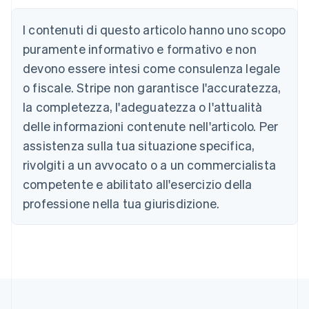
Austria
Deutsch
English
I contenuti di questo articolo hanno uno scopo
Belgio
puramente informativo e formativo e non
Nederlands
Français
Deutsch
English
Brasile
devono essere intesi come consulenza legale
Português
English
o fiscale. Stripe non garantisce l'accuratezza,
Bulgaria
la completezza, l'adeguatezza o l'attualità
English
Canada
delle informazioni contenute nell'articolo. Per
English
Français
assistenza sulla tua situazione specifica,
Cina continentale
简体中文
English
rivolgiti a un avvocato o a un commercialista
Cipro
competente e abilitato all'esercizio della
English
Croazia
professione nella tua giurisdizione.
English
Italiano
Danimarca
English
Emirati Arabi Uniti
English
Estonia
English