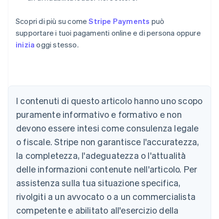
Scopri di più su come
Stripe Payments
può
supportare i tuoi pagamenti online e di persona oppure
inizia
oggi stesso.
Australia
I contenuti di questo articolo hanno uno scopo
English
Austria
puramente informativo e formativo e non
Deutsch
English
devono essere intesi come consulenza legale
Belgio
Nederlands
Français
Deutsch
English
o fiscale. Stripe non garantisce l'accuratezza,
Brasile
la completezza, l'adeguatezza o l'attualità
Português
English
Bulgaria
delle informazioni contenute nell'articolo. Per
English
assistenza sulla tua situazione specifica,
Canada
rivolgiti a un avvocato o a un commercialista
English
Français
Cina continentale
competente e abilitato all'esercizio della
简体中文
English