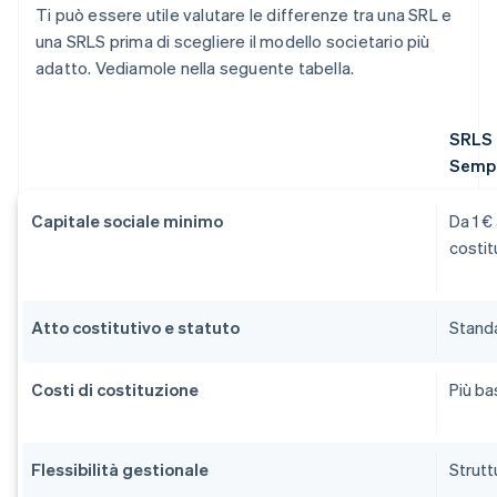
Ti può essere utile valutare le differenze tra una SRL e
una SRLS prima di scegliere il modello societario più
adatto. Vediamole nella seguente tabella.
SRLS 
Sempl
Capitale sociale minimo
Da 1 €
costit
Atto costitutivo e statuto
Standa
Costi di costituzione
Più ba
Flessibilità gestionale
Strutt