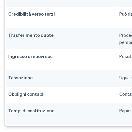
Credibilità verso terzi
Può ri
Trasferimento quote
Proce
person
Ingresso di nuovi soci
Possib
Tassazione
Uguale
Obblighi contabili
Contabi
Tempi di costituzione
Rapidi