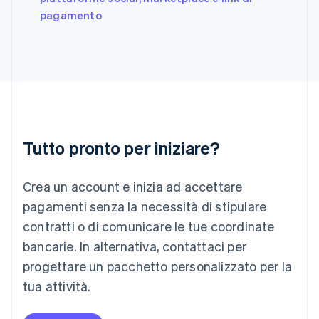
India
pagamento
English
Irlanda
English
Italia
Italiano
English
Lettonia
English
Liechtenstein
Deutsch
English
Tutto pronto per iniziare?
Lituania
English
Crea un account e inizia ad accettare
Lussemburgo
Français
Deutsch
English
pagamenti senza la necessità di stipulare
Malaysia
contratti o di comunicare le tue coordinate
English
简体中文
Malta
bancarie. In alternativa, contattaci per
English
progettare un pacchetto personalizzato per la
Messico
tua attività.
Español
English
Norvegia
English