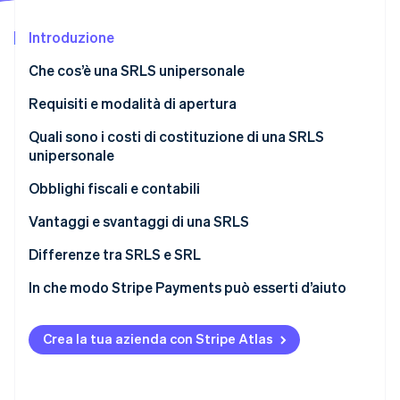
Scopri cosa ti aspetta
Introduzione
Radar
Ecosistema
Prevenzione delle frodi
Che cos’è una SRLS unipersonale
Partner
Atlas
Stripe App Marketplace
Costituzione di start-up
Requisiti e modalità di apertura
Climate
Quali sono i costi di costituzione di una SRLS
Rimozione del carbonio
unipersonale
Identity
Verifica online dell'identità
Obblighi fiscali e contabili
IRES
Vantaggi e svantaggi di una SRLS
IRAP
Quali sono i vantaggi della SRLS unipersonale?
Differenze tra SRLS e SRL
IVA
Quali sono gli svantaggi della SRLS unipersonale?
In che modo Stripe Payments può esserti d’aiuto
Stripe Sessions 2026
Scopri come Stripe sta costruendo l'infrastruttura economi
Imposta di registro e altri tributi
Guarda ora
Crea la tua azienda con Stripe Atlas
Distribuzione degli utili
Obblighi contabili