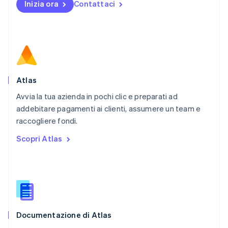
Inizia ora
Contattaci
Nuova Zelanda
English
Paesi Bassi
Nederlands
English
Polonia
English
Portogallo
Português
English
Atlas
RAS di Hong Kong, Cina
Avvia la tua azienda in pochi clic e preparati ad
English
简体中文
addebitare pagamenti ai clienti, assumere un team e
Regno Unito
English
raccogliere fondi.
Repubblica Ceca
Scopri Atlas
English
Romania
English
Singapore
English
简体中文
Slovacchia
English
Documentazione di Atlas
Slovenia
English
Italiano