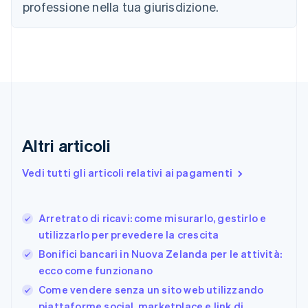
professione nella tua giurisdizione.
Cipro
English
Croazia
English
Italiano
Danimarca
English
Emirati Arabi Uniti
English
Estonia
English
Altri articoli
Finlandia
English
Svenska
Vedi tutti gli articoli relativi ai pagamenti
Francia
Français
English
Germania
Arretrato di ricavi: come misurarlo, gestirlo e
Deutsch
English
utilizzarlo per prevedere la crescita
Giappone
日本語
English
Bonifici bancari in Nuova Zelanda per le attività:
Gibilterra
ecco come funzionano
English
Come vendere senza un sito web utilizzando
Grecia
English
piattaforme social, marketplace e link di