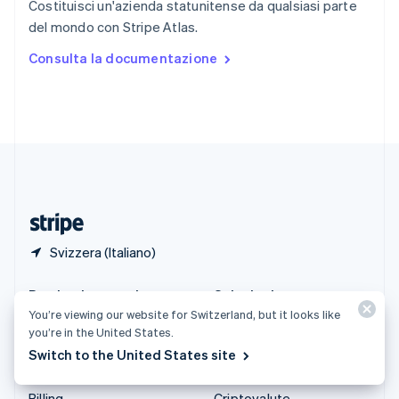
Costituisci un'azienda statunitense da qualsiasi parte
Spagna
del mondo con Stripe Atlas.
Español
English
Stati Uniti
Consulta la documentazione
English
Español
简体中文
Svezia
Svenska
English
Svizzera
Deutsch
Français
Italiano
English
Thailandia
ไทย
English
Ungheria
English
Svizzera (Italiano)
Prodotti e prezzi
Soluzioni
You’re viewing our website for Switzerland, but it looks like
Tariffe
Aziende
you’re in the United States.
Atlas
Start-up
Switch to the United States site
Authorization Boost
Commercio agentico
Billing
Criptovalute