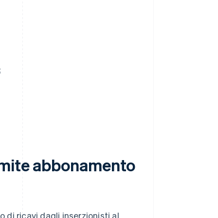
;
ramite abbonamento
i ricavi dagli inserzionisti al