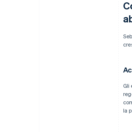
C
a
Seb
cre
Ac
Gli
reg
com
la 