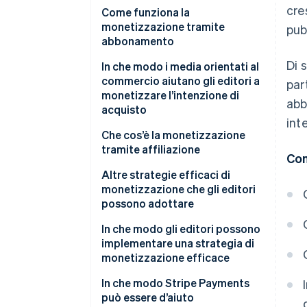
cre
Come funziona la
monetizzazione tramite
pub
abbonamento
Di 
Accesso a pagamento
In che modo i media orientati al
commercio aiutano gli editori a
par
Checkout ed elaborazione dei
monetizzare l’intenzione di
abb
pagamenti
acquisto
int
Addebito ricorrente
Che cos’è la monetizzazione
tramite affiliazione
Abbandono involontario
Con
Altre strategie efficaci di
Strategia di fidelizzazione
monetizzazione che gli editori
possono adottare
Analisi dei ricavi
Contenuti sponsorizzati e
In che modo gli editori possono
collaborazioni con i brand
implementare una strategia di
monetizzazione efficace
Licenze e distribuzione dei
contenuti
In che modo Stripe Payments
può essere d’aiuto