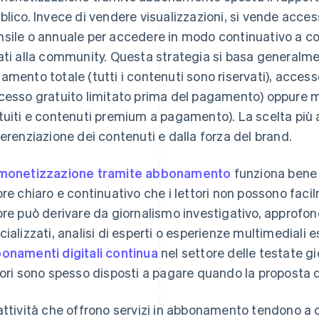
blico. Invece di vendere visualizzazioni, si vende acce
sile o annuale per accedere in modo continuativo a con
ati alla community. Questa strategia si basa generalme
amento totale (tutti i contenuti sono riservati), acce
cesso gratuito limitato prima del pagamento) oppure 
tuiti e contenuti premium a pagamento). La scelta più a
ferenziazione dei contenuti e dalla forza del brand.
monetizzazione tramite abbonamento
funziona bene 
ore chiaro e continuativo che i lettori non possono faci
ore può derivare da giornalismo investigativo, approfon
cializzati, analisi di esperti o esperienze multimediali 
onamenti digitali continua
nel settore delle testate g
tori sono spesso disposti a pagare quando la proposta di
attività che offrono servizi in abbonamento tendono a dar