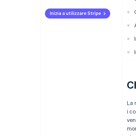
Eventi e prodotti digitali
Inizia a utilizzare Stripe
Ch
La 
i c
ven
mon