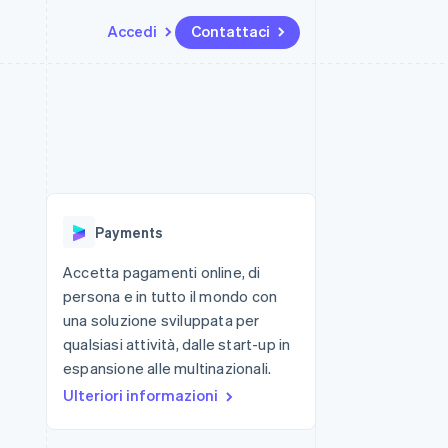
Accedi
Contattaci
Risorse
Ecosistema
Recapiti
me e marketplace
Altro
Integrazioni app
Partner
Contattaci
Product roadmap
ns
Esempi di codice
Stripe App Marketplace
Diventa nostro partner
Scopri cosa ti aspetta
 piattaforme
Blog per sviluppatori
ibero
Stato dell'API
Radar
Prevenzione delle frodi
Payments
Atlas
Costituzione di start-up
Accetta pagamenti online, di
persona e in tutto il mondo con
Climate
Rimozione del carbonio
una soluzione sviluppata per
qualsiasi attività, dalle start-up in
Identity
Verifica online dell'identità
espansione alle multinazionali.
Ulteriori informazioni