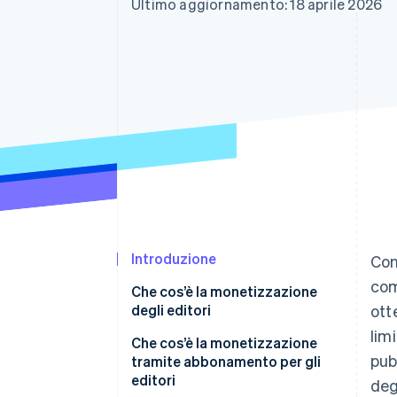
Ultimo aggiornamento: 18 aprile 2026
Link
Pagamento accelerato
Financial Connections
Conti finanziari collegati
Introduzione
Con
com
Che cos’è la monetizzazione
degli editori
ott
limi
Che cos’è la monetizzazione
pub
tramite abbonamento per gli
editori
deg