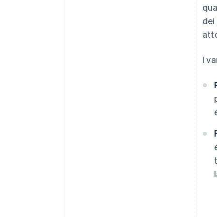
qua
dei
att
I v