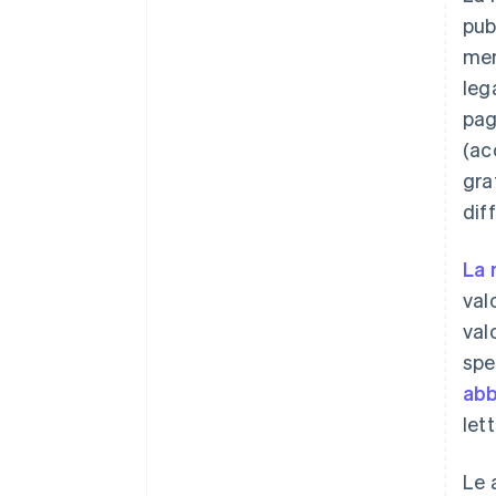
pub
men
leg
pag
(ac
gra
dif
La 
val
val
spe
abb
let
Le 