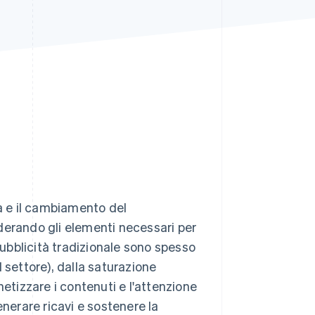
Stripe Sessions 2026
Scopri come Stripe sta
costruendo
l'infrastruttura
economica per l'IA.
Guarda ora
tà e il cambiamento del
derando gli elementi necessari per
pubblicità tradizionale sono spesso
 settore), dalla saturazione
netizzare i contenuti e l'attenzione
enerare ricavi e sostenere la