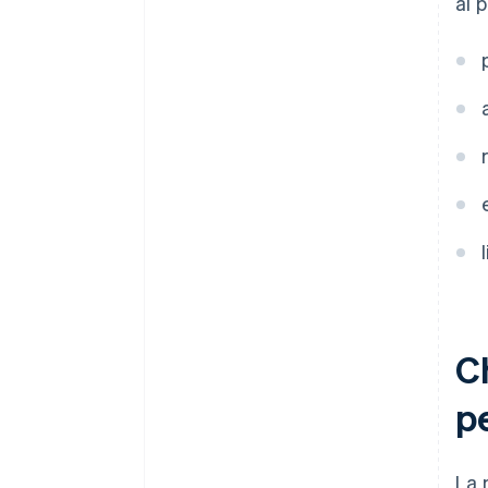
ai 
C
pe
La 