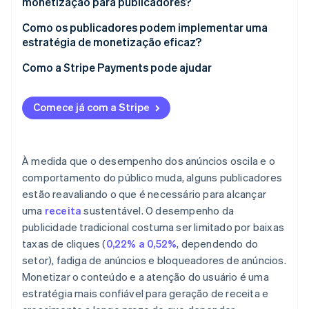
monetização para publicadores?
Estratégia de retenção
Conteúdo patrocinado e parcerias com marca
Como os publicadores podem implementar uma
estratégia de monetização eficaz?
Análise de receitas
Licenciamento e sindicação
Como a Stripe Payments pode ajudar
Eventos e produtos digitais
Comece já com a Stripe
À medida que o desempenho dos anúncios oscila e o
comportamento do público muda, alguns publicadores
estão reavaliando o que é necessário para alcançar
uma
receita
sustentável. O desempenho da
publicidade tradicional costuma ser limitado por baixas
taxas de cliques (
0,22% a 0,52%
, dependendo do
setor), fadiga de anúncios e bloqueadores de anúncios.
Monetizar o conteúdo e a atenção do usuário é uma
estratégia mais confiável para geração de receita e