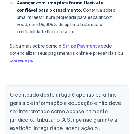
Avançar com uma plataforma flexível e
confiável para o crescimento:
Construa sobre
uma infraestrutura projetada para escalar com
você, com 99,999% de uptime histórico e
confiabilidade líder do setor.
Saiba mais sobre como o
Stripe Payments
pode
potencializar seus pagamentos online e presenciais ou
comece já
.
O conteúdo deste artigo é apenas para fins
Alemanha
gerais de informação e educação e não deve
Deutsch
English
Austrália
ser interpretado como aconselhamento
English
jurídico ou tributário. A Stripe não garante a
Áustria
Deutsch
English
exatidão, integridade, adequação ou
Bélgica