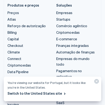
Produtos e preços
Soluções
Preços
Empresas
Atlas
Startups
Reforço de autorização
Comércio agêntico
Billing
Criptomoedas
Capital
E-commerce
Checkout
Finanças integradas
Climate
Automação de finanças
Connect
Empresas do mundo
todo
Criptomoedas
Pagamentos no
Data Pipeline
aplicativo
Elements
Marketplaces
You’re viewing our website for Portugal, but it looks like
Financial Connections
you’re in the United States.
Gestão dos valores
Identity
Switch to the United States site
Plataformas
Invoicing
SaaS
Issuing