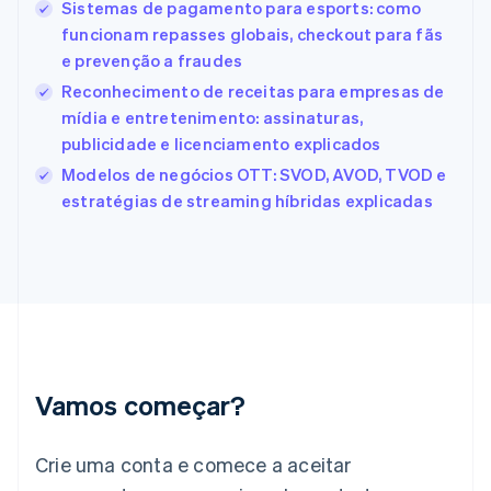
Sistemas de pagamento para esports: como
Español
English
funcionam repasses globais, checkout para fãs
Estados Unidos
e prevenção a fraudes
English
Español
简体中文
Estônia
Reconhecimento de receitas para empresas de
English
mídia e entretenimento: assinaturas,
Finlândia
publicidade e licenciamento explicados
English
Svenska
França
Modelos de negócios OTT: SVOD, AVOD, TVOD e
Français
English
estratégias de streaming híbridas explicadas
Gibraltar
English
Grécia
English
Hungria
English
Índia
English
Irlanda
Vamos começar?
English
Itália
Crie uma conta e comece a aceitar
Italiano
English
Japão