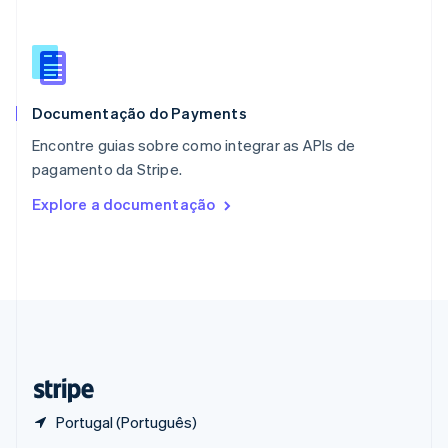
English
Portugal
Português
English
RAE de Hong Kong, China
English
简体中文
Documentação do Payments
Reino Unido
English
Encontre guias sobre como integrar as APIs de
República Tcheca
pagamento da Stripe.
English
Romênia
Explore a documentação
English
Singapura
English
简体中文
Suécia
Svenska
English
Suíça
Deutsch
Français
Italiano
English
Tailândia
ไทย
English
Portugal (Português)