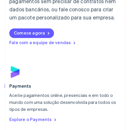
pagamentos sem precisar de contratos nem
日本語
English
dados bancários, ou fale conosco para criar
Letônia
English
um pacote personalizado para sua empresa.
Liechtenstein
Deutsch
English
Comece agora
Lituânia
English
Fale com a equipe de vendas
Luxemburgo
Français
Deutsch
English
Malásia
English
简体中文
Malta
English
México
Español
English
Payments
Noruega
Aceite pagamentos online, presenciais e em todo o
English
mundo com uma solução desenvolvida para todos os
Nova Zelândia
English
tipos de empresas.
Países Baixos
Explore o Payments
Nederlands
English
Polônia