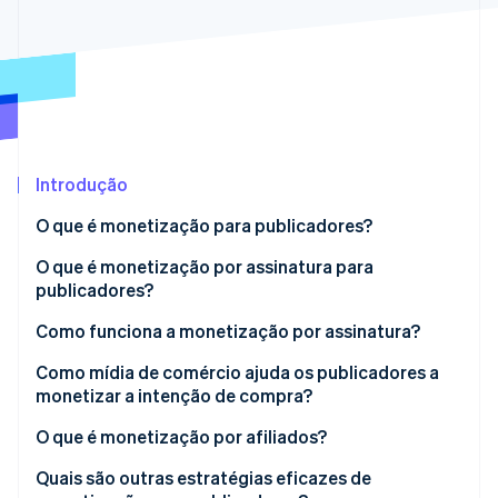
Veja o que está chegando
Radar
Ecossistema
Prevenção de fraudes
Parceiros
Atlas
Stripe App Marketplace
Incorporação de startups
Climate
Remoção de carbono
Introdução
Identity
O que é monetização para publicadores?
Verificação de identidade
O que é monetização por assinatura para
publicadores?
Como funciona a monetização por assinatura?
Stripe Sessions 2026
Paywalls
Como mídia de comércio ajuda os publicadores a
Veja como a Stripe está construindo a infraestrutura econ
monetizar a intenção de compra?
Assista agora
Checkout e processamento de pagamentos
O que é monetização por afiliados?
Cobrança recorrente
Quais são outras estratégias eficazes de
Cancelamento involuntário