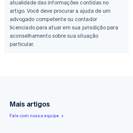
atualidade das informações contidas no
Nederlands
Français
Deutsch
English
Brasil
artigo. Você deve procurar a ajuda de um
Português
English
advogado competente ou contador
Bulgária
licenciado para atuar em sua jurisdição para
English
Canadá
aconselhamento sobre sua situação
English
Français
particular.
China continental
简体中文
English
Chipre
English
Croácia
English
Italiano
Dinamarca
English
Emirados Árabes Unidos
English
Mais artigos
Eslováquia
English
Fale com nossa equipe
Eslovênia
English
Italiano
Espanha