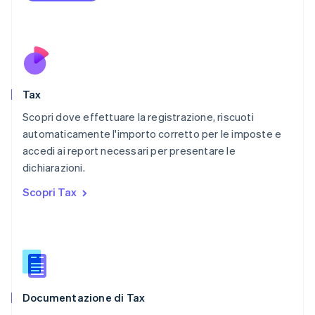
Español
English
Norvegia
English
Nuova Zelanda
English
Paesi Bassi
Nederlands
English
Tax
Polonia
English
Scopri dove effettuare la registrazione, riscuoti
Portogallo
automaticamente l'importo corretto per le imposte e
Português
English
accedi ai report necessari per presentare le
RAS di Hong Kong, Cina
dichiarazioni.
English
简体中文
Regno Unito
Scopri Tax
English
Repubblica Ceca
English
Romania
English
Singapore
English
简体中文
Documentazione di Tax
Slovacchia