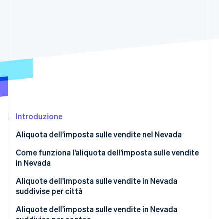
Scopri cosa ti aspetta
Radar
Ecosistema
Prevenzione delle frodi
Partner
Atlas
Stripe App Marketplace
Costituzione di start-up
Climate
Rimozione del carbonio
Identity
Verifica online dell'identità
Introduzione
Aliquota dell’imposta sulle vendite nel Nevada
Come funziona l’aliquota dell’imposta sulle vendite
Stripe Sessions 2026
in Nevada
Scopri come Stripe sta costruendo l'infrastruttura economi
Guarda ora
Aliquote dell’imposta sulle vendite in Nevada
suddivise per città
Aliquote dell’imposta sulle vendite in Nevada