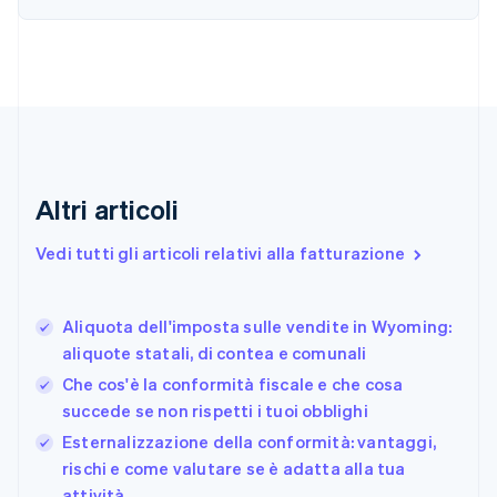
English
Français
Cina continentale
简体中文
English
Cipro
English
Croazia
English
Italiano
Danimarca
English
Altri articoli
Emirati Arabi Uniti
English
Estonia
Vedi tutti gli articoli relativi alla fatturazione
English
Finlandia
English
Svenska
Aliquota dell'imposta sulle vendite in Wyoming:
Francia
aliquote statali, di contea e comunali
Français
English
Che cos'è la conformità fiscale e che cosa
Germania
succede se non rispetti i tuoi obblighi
Deutsch
English
Giappone
Esternalizzazione della conformità: vantaggi,
日本語
English
rischi e come valutare se è adatta alla tua
Gibilterra
attività