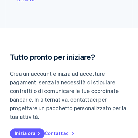
English
Grecia
English
India
English
Irlanda
English
Italia
Italiano
English
Tutto pronto per iniziare?
Lettonia
English
Liechtenstein
Crea un account e inizia ad accettare
Deutsch
English
Lituania
pagamenti senza la necessità di stipulare
English
contratti o di comunicare le tue coordinate
Lussemburgo
bancarie. In alternativa, contattaci per
Français
Deutsch
English
progettare un pacchetto personalizzato per la
Malaysia
English
简体中文
tua attività.
Malta
English
Messico
Inizia ora
Contattaci