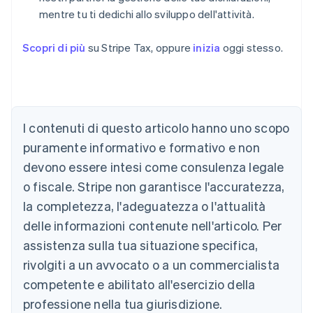
mentre tu ti dedichi allo sviluppo dell'attività.
Scopri di più
su Stripe Tax, oppure
inizia
oggi stesso.
I contenuti di questo articolo hanno uno scopo
puramente informativo e formativo e non
Australia
devono essere intesi come consulenza legale
English
o fiscale. Stripe non garantisce l'accuratezza,
Austria
la completezza, l'adeguatezza o l'attualità
Deutsch
English
Belgio
delle informazioni contenute nell'articolo. Per
Nederlands
Français
Deutsch
English
assistenza sulla tua situazione specifica,
Brasile
Português
English
rivolgiti a un avvocato o a un commercialista
Bulgaria
competente e abilitato all'esercizio della
English
Canada
professione nella tua giurisdizione.