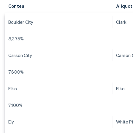
Contea
Aliquo
Boulder City
Clark
8,375%
Carson City
Carson 
7,600%
Elko
Elko
7,100%
Ely
White P