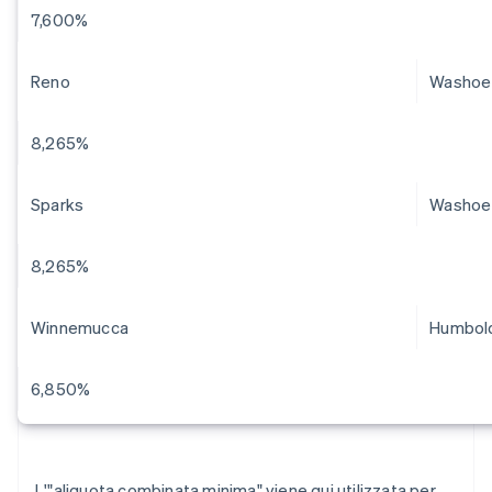
7,600%
Reno
Washoe
8,265%
Sparks
Washoe
8,265%
Winnemucca
Humbol
6,850%
L'"aliquota combinata minima" viene qui utilizzata per