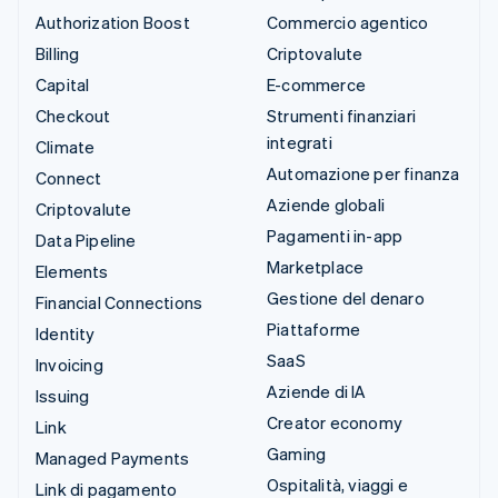
Authorization Boost
Commercio agentico
Billing
Criptovalute
Capital
E-commerce
Checkout
Strumenti finanziari
integrati
Climate
Automazione per finanza
Connect
Aziende globali
Criptovalute
Pagamenti in-app
Data Pipeline
Marketplace
Elements
Gestione del denaro
Financial Connections
Piattaforme
Identity
SaaS
Invoicing
Aziende di IA
Issuing
Creator economy
Link
Gaming
Managed Payments
Ospitalità, viaggi e
Link di pagamento