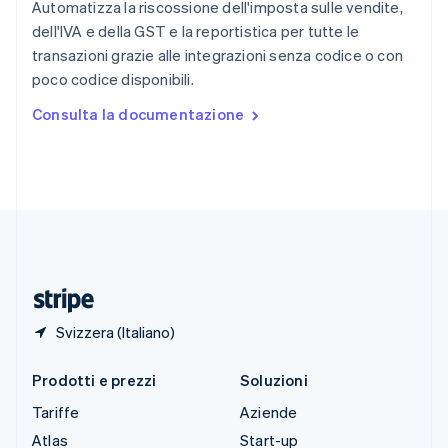
English
Automatizza la riscossione dell'imposta sulle vendite,
Slovenia
dell'IVA e della GST e la reportistica per tutte le
English
Italiano
transazioni grazie alle integrazioni senza codice o con
Spagna
poco codice disponibili.
Español
English
Stati Uniti
Consulta la documentazione
English
Español
简体中文
Svezia
Svenska
English
Svizzera
Deutsch
Français
Italiano
English
Thailandia
ไทย
English
Ungheria
English
Svizzera (Italiano)
Prodotti e prezzi
Soluzioni
Tariffe
Aziende
Atlas
Start-up