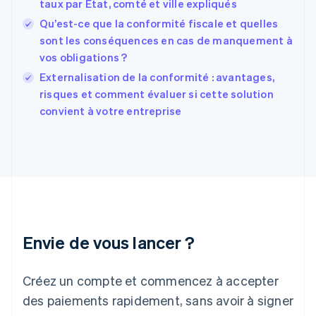
taux par État, comté et ville expliqués
English
Qu’est-ce que la conformité fiscale et quelles
États-Unis
sont les conséquences en cas de manquement à
English
Español
简体中文
Finlande
vos obligations ?
English
Svenska
Externalisation de la conformité : avantages,
France
risques et comment évaluer si cette solution
Français
English
convient à votre entreprise
Gibraltar
English
Grèce
English
Hongrie
English
Inde
English
Irlande
Envie de vous lancer ?
English
Italie
Italiano
English
Créez un compte et commencez à accepter
Japon
日本語
English
des paiements rapidement, sans avoir à signer
Lettonie