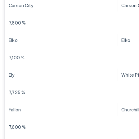
Carson City
Carson 
7,600 %
Elko
Elko
7,100 %
Ely
White P
7,725 %
Fallon
Churchil
7,600 %