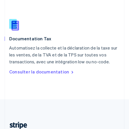
Português
English
R.A.S. de Hong Kong, Chine
English
简体中文
République tchèque
English
Roumanie
Documentation Tax
English
Royaume-Uni
Automatisez la collecte et la déclaration de la taxe sur
English
les ventes, de la TVA et de la TPS sur toutes vos
Singapour
transactions, avec une intégration low ou no-code.
English
简体中文
Slovaquie
Consulter la documentation
English
Slovénie
English
Italiano
Suède
Svenska
English
Suisse
Deutsch
Français
Italiano
English
Thaïlande
ไทย
English