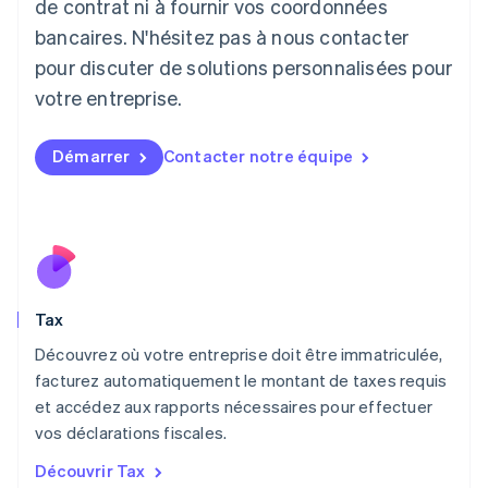
de contrat ni à fournir vos coordonnées
English
bancaires. N'hésitez pas à nous contacter
Liechtenstein
pour discuter de solutions personnalisées pour
Deutsch
English
Lituanie
votre entreprise.
English
Luxembourg
Français
Deutsch
English
Démarrer
Contacter notre équipe
Malaisie
English
简体中文
Malte
English
Mexique
Español
English
Norvège
Tax
English
Nouvelle-Zélande
Découvrez où votre entreprise doit être immatriculée,
English
facturez automatiquement le montant de taxes requis
Pays-Bas
et accédez aux rapports nécessaires pour effectuer
Nederlands
English
vos déclarations fiscales.
Pologne
English
Découvrir Tax
Portugal