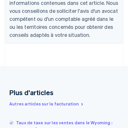
informations contenues dans cet article. Nous
Deutsch
English
vous conseillons de solliciter l'avis d'un avocat
Belgique
Nederlands
Français
Deutsch
English
compétent ou d'un comptable agréé dans le
Brésil
ou les territoires concernés pour obtenir des
Português
English
Bulgarie
conseils adaptés à votre situation.
English
Canada
English
Français
Chine continentale
简体中文
English
Chypre
English
Croatie
English
Italiano
Plus d'articles
Danemark
English
Émirats arabes unis
Autres articles sur la facturation
English
Espagne
Español
English
Taux de taxe sur les ventes dans le Wyoming :
Estonie