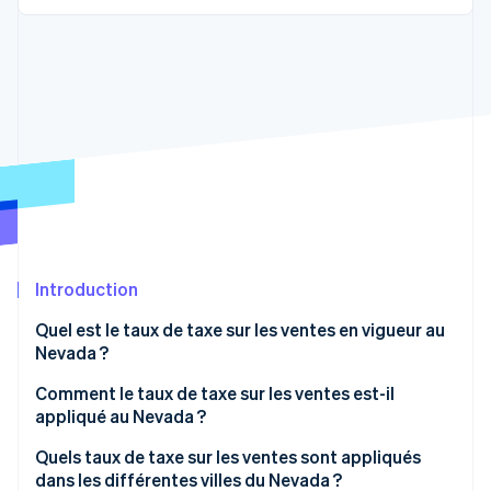
Découvrez les prochaines évolutions
Commerce en ligne
Radar
Prévention de la fraude
Écosystème
Atlas
Constitution de start-up
Partenaires
Climate
Stripe App Marketplace
Élimination du carbone
Identity
Vérification de l'identité
Introduction
Quel est le taux de taxe sur les ventes en vigueur au
Nevada ?
Stripe Sessions 2026
Découvrez comment Stripe construit l’infrastructure écono
Comment le taux de taxe sur les ventes est-il
Regarder la vidéo
appliqué au Nevada ?
Quels taux de taxe sur les ventes sont appliqués
dans les différentes villes du Nevada ?