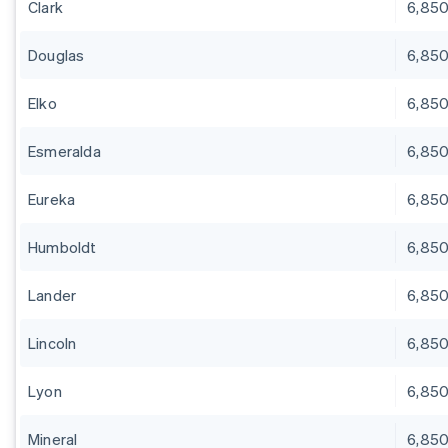
Clark
6,85
Douglas
6,85
Elko
6,85
Esmeralda
6,85
Eureka
6,85
Humboldt
6,85
Lander
6,85
Lincoln
6,85
Lyon
6,85
Mineral
6,85