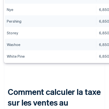
Nye
6,85
Pershing
6,85
Storey
6,85
Washoe
6,85
White Pine
6,85
Comment calculer la taxe
sur les ventes au