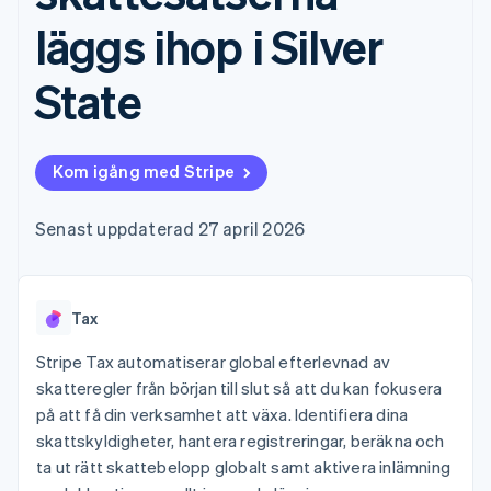
Godkännandeoptimeringar
Recognition
Företag
Plattformar
Erbjud
Link
Automatiserad
läggs ihop i Silver
SaaS
användningsbaserad
Accelererad kassaprocess
redovisning
Produktplan
fakturering
Financial Connections
Stripe Sigma
Sessions årliga
Utfärda stablecoin-
State
Länkade finanskontodata
Anpassade
konferens
stödda kort
rapporter
Karriärer
Tillhandahåll och
Efter bransch
Data Pipeline
Nyhetsrum
hantera tjänster med
Datasynkronisering
Stripe Press
agenter
Kom igång med Stripe
AI-företag
Kreatörsekonomi
Spel
Senast uppdaterad 27 april 2026
Besöksnäring, resor
Kontakt
Mer
Resurser
och fritid
Product roadmap
Försäkringsbolag
Kontakta säljteamet
Se vad som kommer härnäst
Media och
Appintegrationer
Bli partner
underhållning
Kodexempel
Radar
Tax
Ideella organisationer
Utvecklarblogg
Bedrägeribekämpning
Professionella tjänster
API-status
Stripe Tax automatiserar global efterlevnad av
Offentlig sektor
Atlas
skatteregler från början till slut så att du kan fokusera
Detaljhandel
Bolagsbildning för startups
på att få din verksamhet att växa. Identifiera dina
Climate
skattskyldigheter, hantera registreringar, beräkna och
Koldioxidinfångning
ta ut rätt skattebelopp globalt samt aktivera inlämning
Ecosystem
Identity