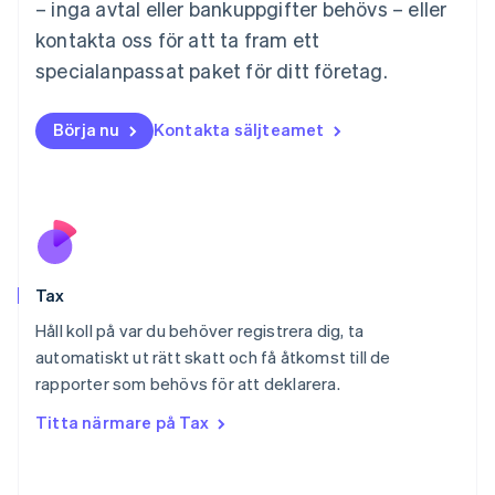
– inga avtal eller bankuppgifter behövs – eller
English
Mexiko
kontakta oss för att ta fram ett
Español
English
specialanpassat paket för ditt företag.
Nederländerna
Nederlands
English
Norge
Börja nu
Kontakta säljteamet
English
Nya Zeeland
English
Polen
English
Portugal
Português
English
Tax
Rumänien
English
Håll koll på var du behöver registrera dig, ta
Schweiz
automatiskt ut rätt skatt och få åtkomst till de
Deutsch
Français
Italiano
English
rapporter som behövs för att deklarera.
Singapore
English
简体中文
Titta närmare på Tax
Slovakien
English
Slovenien