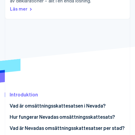
av deklarationer – allt i en enda lösning.
Identitetsverifiering online
Partner
Läs mer
Stripe App Marketplace
Stripe Sessions 2026
Se hur Stripe bygger den ekonomiska inf
Titta nu
Introduktion
Vad är omsättningsskattesatsen i Nevada?
Hur fungerar Nevadas omsättningsskattesats?
Vad är Nevadas omsättningsskattesatser per stad?