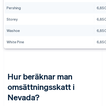
Pershing
6,85
Storey
6,85
Washoe
6,85
White Pine
6,85
Hur beräknar man
omsättningsskatt i
Nevada?