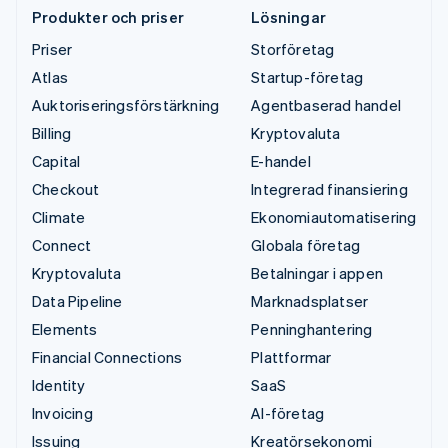
Produkter och priser
Lösningar
Priser
Storföretag
Atlas
Startup-företag
Auktoriseringsförstärkning
Agentbaserad handel
Billing
Kryptovaluta
Capital
E-handel
Checkout
Integrerad finansiering
Climate
Ekonomiautomatisering
Connect
Globala företag
Kryptovaluta
Betalningar i appen
Data Pipeline
Marknadsplatser
Elements
Penninghantering
Financial Connections
Plattformar
Identity
SaaS
Invoicing
AI-företag
Issuing
Kreatörsekonomi