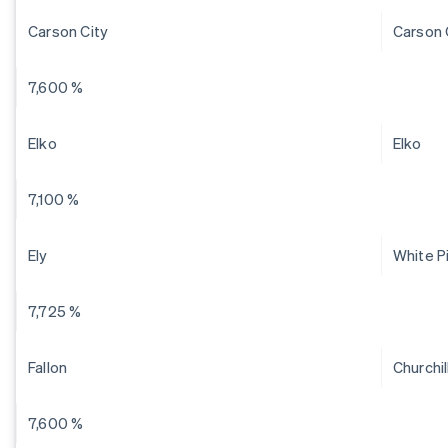
Carson City
Carson 
7,600 %
Elko
Elko
7,100 %
Ely
White P
7,725 %
Fallon
Churchil
7,600 %