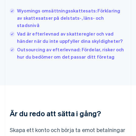
English
Irland
Wyomings omsättningsskattesats: Förklaring
English
av skattesatser på delstats-, läns- och
Italien
stadsnivå
Italiano
English
Japan
Vad är efterlevnad av skatteregler och vad
日本語
English
händer när du inte uppfyller dina skyldigheter?
Kanada
Outsourcing av efterlevnad: Fördelar, risker och
English
Français
hur du bedömer om det passar ditt företag
Kroatien
English
Italiano
Lettland
English
Liechtenstein
Deutsch
English
Litauen
English
Luxemburg
Är du redo att sätta i gång?
Français
Deutsch
English
Malaysia
English
简体中文
Skapa ett konto och börja ta emot betalningar
Malta