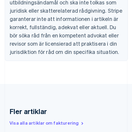
utbildningsändamål och ska inte tolkas som
English
Cypern
juridisk eller skatterelaterad rådgivning. Stripe
English
garanterar inte att informationen i artikeln är
Danmark
korrekt, fullständig, adekvat eller aktuell. Du
English
Estland
bör söka råd från en kompetent advokat eller
English
revisor som är licensierad att praktisera i din
Fastlandskina
简体中文
English
jurisdiktion för råd om din specifika situation.
Finland
English
Svenska
Frankrike
Français
English
Förenade Arabemiraten
English
Gibraltar
English
Grekland
Fler artiklar
English
Hongkong SAR, Kina
Visa alla artiklar om fakturering
English
简体中文
Indien