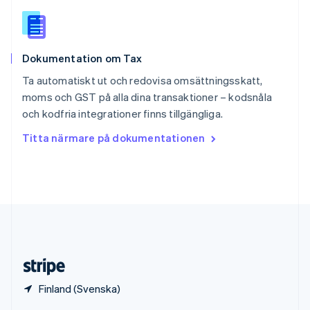
English
Italiano
Spanien
Español
English
Storbritannien
Dokumentation om Tax
English
Sverige
Ta automatiskt ut och redovisa omsättningsskatt,
Svenska
English
moms och GST på alla dina transaktioner – kodsnåla
Thailand
och kodfria integrationer finns tillgängliga.
ไทย
English
Tjeckien
Titta närmare på dokumentationen
English
Tyskland
Deutsch
English
Ungern
English
USA
English
Español
简体中文
Österrike
Deutsch
English
Finland (Svenska)