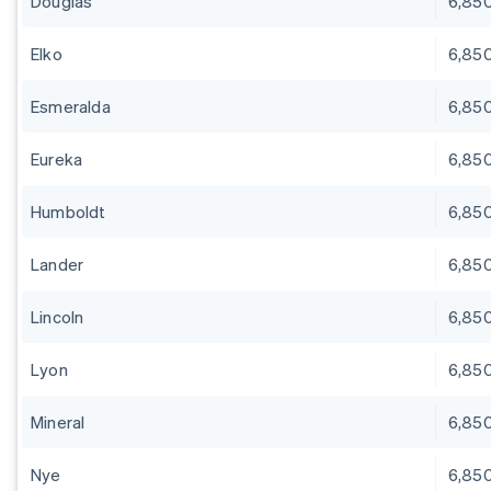
Douglas
6,85
Elko
6,85
Esmeralda
6,85
Eureka
6,85
Humboldt
6,85
Lander
6,85
Lincoln
6,85
Lyon
6,85
Mineral
6,85
Nye
6,85