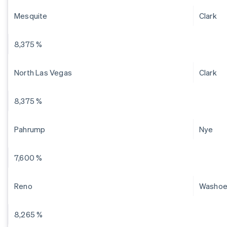
Mesquite
Clark
8,375 %
North Las Vegas
Clark
8,375 %
Pahrump
Nye
7,600 %
Reno
Washo
8,265 %