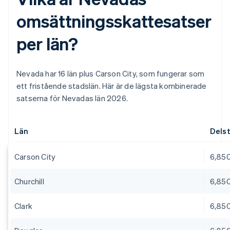
omsättningsskattesatser
per län?
Nevada har 16 län plus Carson City, som fungerar som
ett fristående stadslän. Här är de lägsta kombinerade
satserna för Nevadas län 2026.
Län
Delst
Carson City
6,85
Churchill
6,85
Clark
6,85