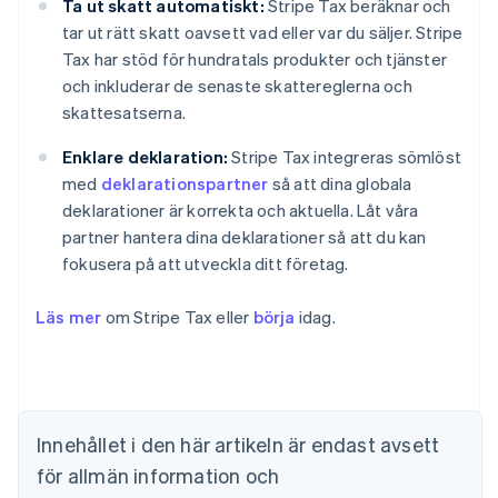
Ta ut skatt automatiskt:
Stripe Tax beräknar och
tar ut rätt skatt oavsett vad eller var du säljer. Stripe
Tax har stöd för hundratals produkter och tjänster
och inkluderar de senaste skattereglerna och
skattesatserna.
Enklare deklaration:
Stripe Tax integreras sömlöst
med
deklarationspartner
så att dina globala
deklarationer är korrekta och aktuella. Låt våra
partner hantera dina deklarationer så att du kan
fokusera på att utveckla ditt företag.
Läs mer
om Stripe Tax eller
börja
idag.
Australien
English
Belgien
Nederlands
Français
Deutsch
English
Brasilien
Innehållet i den här artikeln är endast avsett
Português
English
för allmän information och
Bulgarien