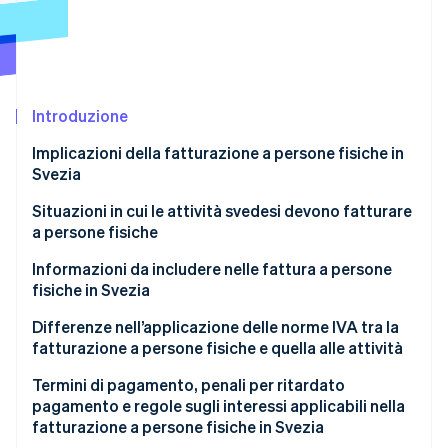
Scopri cosa ti aspetta
Radar
Ecosistema
Prevenzione delle frodi
Partner
Atlas
Stripe App Marketplace
Costituzione di start-up
Introduzione
Climate
Implicazioni della fatturazione a persone fisiche in
Rimozione del carbonio
Svezia
Identity
Verifica online dell'identità
Situazioni in cui le attività svedesi devono fatturare
a persone fisiche
Informazioni da includere nelle fattura a persone
fisiche in Svezia
Stripe Sessions 2026
Differenze nell’applicazione delle norme IVA tra la
Scopri come Stripe sta costruendo l'infrastruttura economi
fatturazione a persone fisiche e quella alle attività
Guarda ora
Termini di pagamento, penali per ritardato
pagamento e regole sugli interessi applicabili nella
fatturazione a persone fisiche in Svezia