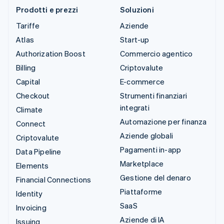
Prodotti e prezzi
Soluzioni
Tariffe
Aziende
Atlas
Start-up
Authorization Boost
Commercio agentico
Billing
Criptovalute
Capital
E-commerce
Checkout
Strumenti finanziari
integrati
Climate
Automazione per finanza
Connect
Aziende globali
Criptovalute
Pagamenti in-app
Data Pipeline
Marketplace
Elements
Gestione del denaro
Financial Connections
Piattaforme
Identity
SaaS
Invoicing
Aziende di IA
Issuing