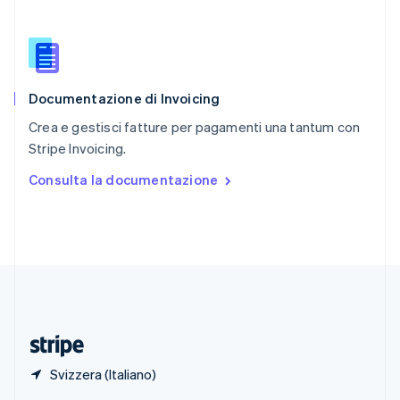
English
Singapore
English
简体中文
Slovacchia
English
Documentazione di Invoicing
Slovenia
English
Italiano
Crea e gestisci fatture per pagamenti una tantum con
Spagna
Stripe Invoicing.
Español
English
Stati Uniti
Consulta la documentazione
English
Español
简体中文
Svezia
Svenska
English
Svizzera
Deutsch
Français
Italiano
English
Thailandia
ไทย
English
Ungheria
English
Svizzera (Italiano)