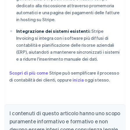
dedicato alla riscossione attraverso promemoria
automatici e una pagina dei pagamenti delle fatture
in hosting su Stripe.
Integrazione dei sistemi esistenti:
Stripe
Invoicing si integra con i software più diffusi di
contabilità e pianificazione delle risorse aziendali
(ERP), aiutandoti a mantenere sincronizzati i sistemi
e a ridurre l'inserimento manuale dei dati.
Scopri di più come
Stripe può semplificare il processo
di contabilità dei clienti, oppure
inizia
oggi stesso.
Australia
English
Austria
Deutsch
English
I contenuti di questo articolo hanno uno scopo
Belgio
puramente informativo e formativo e non
Nederlands
Français
Deutsch
English
Brasile
devono essere intesi come consulenza legale