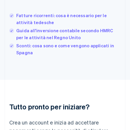
Deutsch
English
Giappone
日本語
English
Fatture ricorrenti: cosa è necessario per le
Gibilterra
attività tedesche
English
Guida all'inversione contabile secondo HMRC
Grecia
per le attività nel Regno Unito
English
India
Sconti: cosa sono e come vengono applicati in
English
Spagna
Irlanda
English
Italia
Italiano
English
Lettonia
English
Liechtenstein
Deutsch
English
Lituania
Tutto pronto per iniziare?
English
Lussemburgo
Crea un account e inizia ad accettare
Français
Deutsch
English
Malaysia