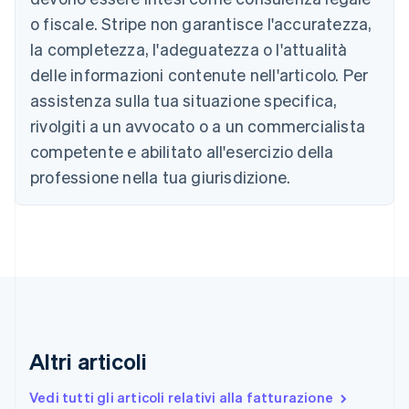
Português
English
o fiscale. Stripe non garantisce l'accuratezza,
Bulgaria
la completezza, l'adeguatezza o l'attualità
English
Canada
delle informazioni contenute nell'articolo. Per
English
Français
assistenza sulla tua situazione specifica,
Cina continentale
简体中文
English
rivolgiti a un avvocato o a un commercialista
Cipro
competente e abilitato all'esercizio della
English
Croazia
professione nella tua giurisdizione.
English
Italiano
Danimarca
English
Emirati Arabi Uniti
English
Estonia
English
Finlandia
English
Svenska
Altri articoli
Francia
Français
English
Vedi tutti gli articoli relativi alla fatturazione
Germania