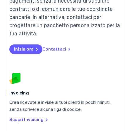
pagamenti senza la necessità di stipulare
English
简体中文
contratti o di comunicare le tue coordinate
Malta
English
bancarie. In alternativa, contattaci per
Messico
progettare un pacchetto personalizzato per la
Español
English
Norvegia
tua attività.
English
Nuova Zelanda
Inizia ora
Contattaci
English
Paesi Bassi
Nederlands
English
Polonia
English
Portogallo
Português
English
RAS di Hong Kong, Cina
Invoicing
English
简体中文
Crea ricevute e inviale ai tuoi clienti in pochi minuti,
Regno Unito
English
senza scrivere alcuna riga di codice.
Repubblica Ceca
Scopri Invoicing
English
Romania