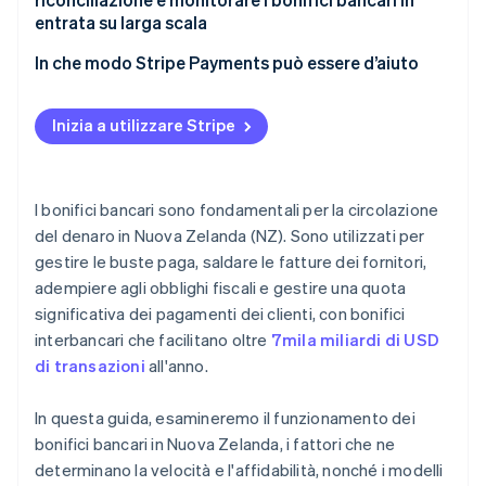
Problemi tecnici o di processo
Struttura dei costi
entrata su larga scala
Tempistiche del flusso di cassa
Rischio ed esperienza
Dati più accurati sin dall’inizio
In che modo Stripe Payments può essere d’aiuto
Storni di addebiti diretti
Feed bancari automatizzati
Inizia a utilizzare Stripe
Numeri di conti bancari virtuali
Visibilità in tempo reale
I bonifici bancari sono fondamentali per la circolazione
Solide abitudini di riconciliazione
del denaro in Nuova Zelanda (NZ). Sono utilizzati per
gestire le buste paga, saldare le fatture dei fornitori,
adempiere agli obblighi fiscali e gestire una quota
significativa dei pagamenti dei clienti, con bonifici
interbancari che facilitano oltre
7mila miliardi di USD
di transazioni
all'anno.
In questa guida, esamineremo il funzionamento dei
bonifici bancari in Nuova Zelanda, i fattori che ne
determinano la velocità e l'affidabilità, nonché i modelli