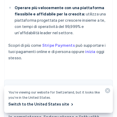
Operare più velocemente con una piattaforma
flessibile e affidabile per la crescita:
utilizza una
piattaforma progettata per crescere insieme a te,
con tempi di operatività del 99,999% e
un'affidabilità leader nel settore.
Scopri di più come
Stripe Payments
può supportare i
tuoi pagamenti online e di persona oppure
inizia
oggi
stesso.
Australia
I contenuti di questo articolo hanno uno scopo
English
Austria
You’re viewing our website for Switzerland, but it looks like
puramente informativo e formativo e non
you’re in the United States.
Deutsch
English
devono essere intesi come consulenza legale
Belgio
Switch to the United States site
Nederlands
Français
Deutsch
English
o fiscale. Stripe non garantisce l'accuratezza,
Brasile
la completezza, l'adeguatezza o l'attualità