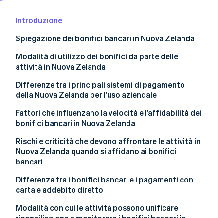
Scopri cosa ti aspetta
Introduzione
Radar
Ecosistema
Prevenzione delle frodi
Spiegazione dei bonifici bancari in Nuova Zelanda
Partner
Atlas
Stripe App Marketplace
Costituzione di start-up
Modalità di utilizzo dei bonifici da parte delle
attività in Nuova Zelanda
Climate
Rimozione del carbonio
Pagamenti di stipendi e fornitori
Differenze tra i principali sistemi di pagamento
Identity
della Nuova Zelanda per l’uso aziendale
Verifica online dell'identità
Pagamenti dei clienti
Bonifici bancari tramite BECS
Fattori che influenzano la velocità e l’affidabilità dei
Addebito diretto per ricavi ricorrenti
bonifici bancari in Nuova Zelanda
Circuiti delle carte di credito
Pubblica amministrazione e imposte
Confronto tra movimenti interbancari e all’interno
Rischi e criticità che devono affrontare le attività in
Pagamenti basati sull’online banking
della stessa banca
Nuova Zelanda quando si affidano ai bonifici
Stripe Sessions 2026
bancari
Scopri come Stripe sta costruendo l'infrastruttura economi
Tempistiche di pagamento
Guarda ora
Nessuna conferma in tempo reale
Differenza tra i bonifici bancari e i pagamenti con
Verifiche a livello di banca
carta e addebito diretto
Spese generali di riconciliazione
Accuratezza dei dati di pagamento
Velocità
Modalità con cui le attività possono unificare
Frodi e pagamenti errati
riconciliazione e monitorare i bonifici bancari in