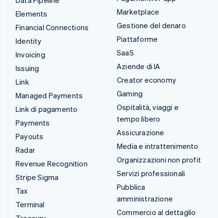
Marketplace
Elements
Gestione del denaro
Financial Connections
Piattaforme
Identity
SaaS
Invoicing
Aziende di IA
Issuing
Creator economy
Link
Gaming
Managed Payments
Ospitalità, viaggi e
Link di pagamento
tempo libero
Payments
Assicurazione
Payouts
Media e intrattenimento
Radar
Organizzazioni non profit
Revenue Recognition
Servizi professionali
Stripe Sigma
Pubblica
Tax
amministrazione
Terminal
Commercio al dettaglio
Treasury