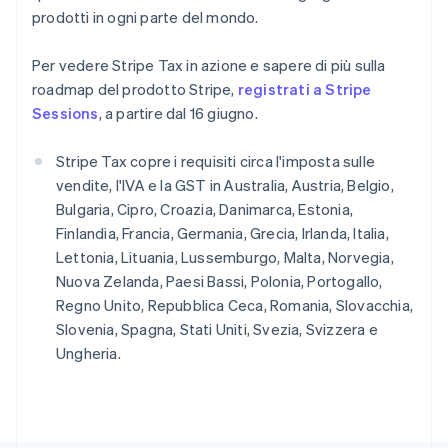
RAS di Hong Kong, Cina
prodotti in ogni parte del mondo.
English
简体中文
Regno Unito
Per vedere Stripe Tax in azione e sapere di più sulla
English
Repubblica Ceca
roadmap del prodotto Stripe,
registrati a Stripe
English
Sessions
, a partire dal 16 giugno.
Romania
English
Stripe Tax copre i requisiti circa l'imposta sulle
Singapore
vendite, l'IVA e la GST in Australia, Austria, Belgio,
English
简体中文
Bulgaria, Cipro, Croazia, Danimarca, Estonia,
Slovacchia
Finlandia, Francia, Germania, Grecia, Irlanda, Italia,
English
Slovenia
Lettonia, Lituania, Lussemburgo, Malta, Norvegia,
English
Italiano
Nuova Zelanda, Paesi Bassi, Polonia, Portogallo,
Spagna
Regno Unito, Repubblica Ceca, Romania, Slovacchia,
Español
English
Slovenia, Spagna, Stati Uniti, Svezia, Svizzera e
Stati Uniti
Ungheria.
English
Español
简体中文
Svezia
Svenska
English
Svizzera
Deutsch
Français
Italiano
English