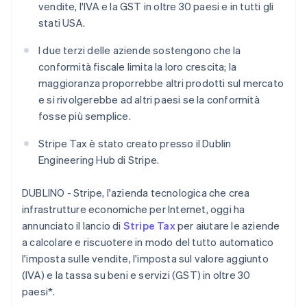
vendite, l'IVA e la GST in oltre 30 paesi e in tutti gli
Scopri cosa ti aspetta
stati USA.
Radar
Ecosistema
Prevenzione delle frodi
I due terzi delle aziende sostengono che la
Partner
Atlas
conformità fiscale limita la loro crescita; la
Stripe App Marketplace
Costituzione di start-up
maggioranza proporrebbe altri prodotti sul mercato
Climate
e si rivolgerebbe ad altri paesi se la conformità
Rimozione del carbonio
fosse più semplice.
Identity
Stripe Tax è stato creato presso il Dublin
Verifica online dell'identità
Engineering Hub di Stripe.
DUBLINO - Stripe, l'azienda tecnologica che crea
infrastrutture economiche per Internet, oggi ha
Stripe Sessions 2026
annunciato il lancio di
Stripe Tax
per aiutare le aziende
Scopri come Stripe sta costruendo l'infrastruttura economi
a calcolare e riscuotere in modo del tutto automatico
Guarda ora
l'imposta sulle vendite, l'imposta sul valore aggiunto
(IVA) e la tassa su beni e servizi (GST) in oltre 30
paesi*.