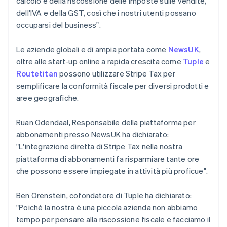
calcolo e della riscossione delle imposte sulle vendite,
Estonia
dell'IVA e della GST, così che i nostri utenti possano
English
occuparsi del business".
Finlandia
English
Svenska
Francia
Le aziende globali e di ampia portata come
NewsUK
,
Français
English
oltre alle start-up online a rapida crescita come
Tuple
e
Germania
Routetitan
possono utilizzare Stripe Tax per
Deutsch
English
semplificare la conformità fiscale per diversi prodotti e
Giappone
aree geografiche.
日本語
English
Gibilterra
English
Ruan Odendaal, Responsabile della piattaforma per
Grecia
abbonamenti presso NewsUK ha dichiarato:
English
"L'integrazione diretta di Stripe Tax nella nostra
India
piattaforma di abbonamenti fa risparmiare tante ore
English
Irlanda
che possono essere impiegate in attività più proficue".
English
Italia
Ben Orenstein, cofondatore di Tuple ha dichiarato:
Italiano
English
"Poiché la nostra è una piccola azienda non abbiamo
Lettonia
tempo per pensare alla riscossione fiscale e facciamo il
English