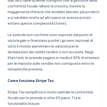
due terzi delle aziende ritengono che la gestione della
conformità fiscale rallenti la crescita, mentre la
maggioranza riferisce che avrebbe lanciato più prodotti
e si sarebbe rivolta ad altri paesi se avesse potuto
evitare queste complessità [fonte].
Le aziende non conformi sono esposte dal punto di
vista legale e finanziario poiché i governi nazionali di
tutto il mondo aumentano le sanzioni per le
dichiarazioni dei redditi tardive o non accurate. Negli
Stati Uniti, le aziende pagano in media il 30% di interessi
per le imposte sulle vendite non corrisposte entro le
tempistiche previste.
Come funziona Stripe Tax
Stripe Tax semplifica in modo radicale la conformità
fiscale per le aziende in oltre 30 paesi. Tra le
funzionalità incluse: