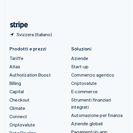
Thailandia
ไทย
English
Ungheria
English
Svizzera (Italiano)
Prodotti e prezzi
Soluzioni
Tariffe
Aziende
Atlas
Start-up
Authorization Boost
Commercio agentico
Billing
Criptovalute
Capital
E-commerce
Checkout
Strumenti finanziari
integrati
Climate
Automazione per finanza
Connect
Aziende globali
Criptovalute
Pagamenti in-app
Data Pipeline