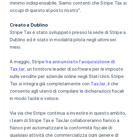
Liechtenstein
minimo indispensabile. Siamo contenti che Stripe Tax si
Deutsch
English
occupi di questo al posto nostro".
Lituania
English
Creato a Dublino
Lussemburgo
Stripe Tax è stato sviluppato presso la sede di Stripe a
Français
Deutsch
English
Dublino ed è stato in modalità pilota negli ultimi sei
Malaysia
mesi.
English
简体中文
Malta
English
A maggio, Stripe
ha annunciato l'acquisizione di
Messico
TaxJar
, un fornitore leader di software per le imposte
Español
English
sulle vendite per aziende online negli Stati Uniti. Stripe
Norvegia
Tax si integra già completamente con
TaxJar
, il che
English
Nuova Zelanda
consente agli utenti di compilare le dichiarazioni fiscali
English
in modo facile e veloce.
Paesi Bassi
Nederlands
English
Via via che Stripe continua a investire in questo ambito,
Polonia
i team di Stripe Tax e TaxJar collaboreranno fianco a
English
Portogallo
fianco per automatizzare la conformità fiscale di
Português
English
qualsiasi attività che commercializza ogni genere di