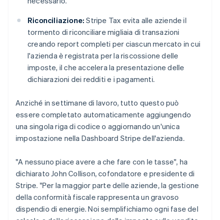
necessario.
Australia
English
Riconciliazione:
Stripe Tax evita alle aziende il
Austria
tormento di riconciliare migliaia di transazioni
Deutsch
English
creando report completi per ciascun mercato in cui
Belgio
l'azienda è registrata per la riscossione delle
Nederlands
Français
Deutsch
English
Brasile
imposte, il che accelera la presentazione delle
Português
English
dichiarazioni dei redditi e i pagamenti.
Bulgaria
English
Anziché in settimane di lavoro, tutto questo può
Canada
essere completato automaticamente aggiungendo
English
Français
Cina continentale
una singola riga di codice o aggiornando un'unica
简体中文
English
impostazione nella Dashboard Stripe dell'azienda.
Cipro
English
"A nessuno piace avere a che fare con le tasse", ha
Croazia
dichiarato John Collison, cofondatore e presidente di
English
Italiano
Danimarca
Stripe. "Per la maggior parte delle aziende, la gestione
English
della conformità fiscale rappresenta un gravoso
Emirati Arabi Uniti
dispendio di energie. Noi semplifichiamo ogni fase del
English