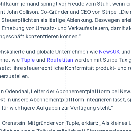
hl kaum jemand springt vor Freude vom Stuhl, wenn ei
nt John Collison, Co-Gründer und CEO von Stripe. „D
e Steuerpflichten als lästige Ablenkung. Deswegen erle
 Erhebung von Umsatz- und Verkaufssteuern, damit sie 
ngeschäft konzentrieren können.“
hskalierte und globale Unternehmen wie
NewsUK
und 
ernet wie
Tuple
und
Routetitan
werden mit Stripe Tax 
setzt, ihre steuerrechtliche Konformität produkt- und 
herzustellen.
n Odendaal, Leiter der Abonnementplattform bei NewsU
ekt in unsere Abonnementplattform integrieren lässt, sp
 für wichtigere Aufgaben zur Verfügung steht.“
 Orenstein, Mitgründer von Tuple, erklärt: „Als klein
ürlich so wenig Zeit wie möglich mit Steuerangelege