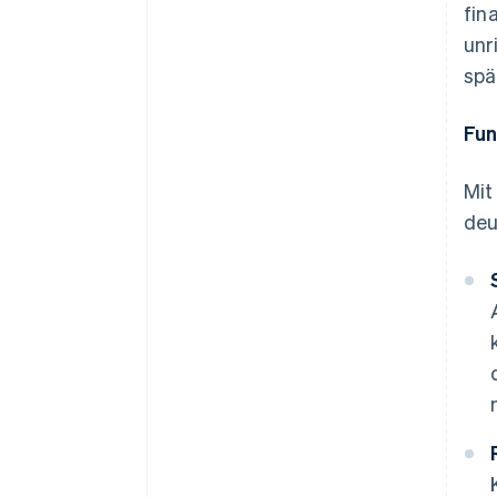
fin
unr
spä
Fun
Mit
deu