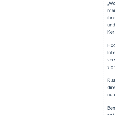
„Wo
mei
ihr
und
Ker
Hoc
Int
ver
sic
Rua
dir
nun
Ben
nat