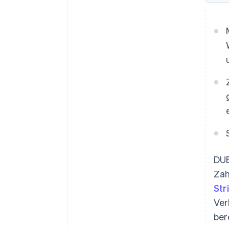
DUB
Zah
Str
Ver
ber