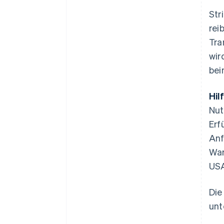
Str
rei
Tra
wir
bei
Hil
Nut
Erf
Anf
War
USA
Die
unt