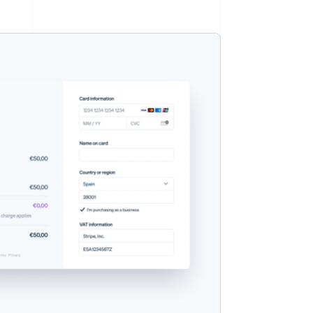
Stripe-Sessions 2026
Erfahren Sie, wie Stripe
Lösungen für die
Wirtschaftsinfrastruktur
für KI aufbaut.
Jetzt ansehen