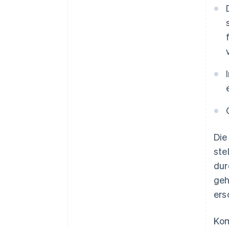
Die
ste
dur
geh
ers
Kom