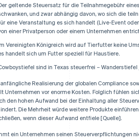
Der geltende Steuersatz für die Teilnahmegebühr eines
schwanken, und zwar abhängig davon, wo sich die tei
für eine Veranstaltung es sich handelt (Live-Event od
von einer Privatperson oder einem Unternehmen entrich
Im Vereinigten Königreich wird auf Tierfutter keine Um
es handelt sich um Futter speziell für Haustiere.
Cowboystiefel sind in Texas steuerfrei – Wanderstiefel 
 anfängliche Realisierung der globalen Compliance sow
llt Unternehmen vor enorme Kosten. Folglich fühlen sic
ch den hohen Aufwand bei der Einhaltung aller Steue
indert. Die Mehrheit würde weitere Produkte einführen
chließen, wenn dieser Aufwand entfiele [Quelle].
mt ein Unternehmen seinen Steuerverpflichtungen nic