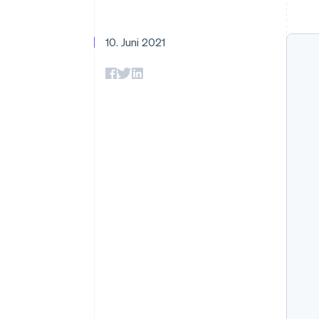
Optimierung der
Datensynchronisier
Autorisierungsraten
Link
Beschleunigter Bezahlvorgang
10. Juni 2021
Financial Connections
Verbundene Finanzdaten