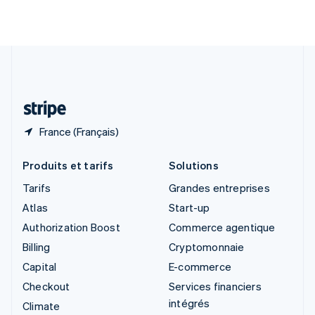
English
Italiano
Suède
Svenska
English
Suisse
Deutsch
Français
Italiano
English
Thaïlande
ไทย
English
France (Français)
Produits et tarifs
Solutions
Tarifs
Grandes entreprises
Atlas
Start-up
Authorization Boost
Commerce agentique
Billing
Cryptomonnaie
Capital
E-commerce
Checkout
Services financiers
intégrés
Climate