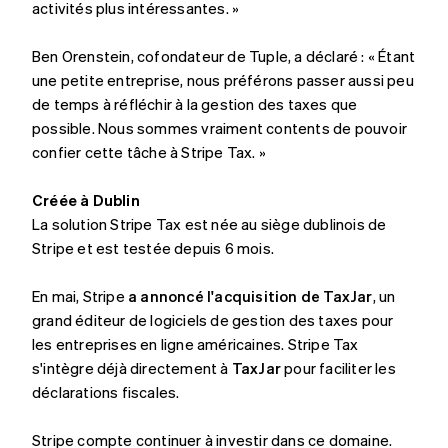
activités plus intéressantes. »
English
Irlande
Ben Orenstein, cofondateur de Tuple, a déclaré : « Étant
English
Italie
une petite entreprise, nous préférons passer aussi peu
Italiano
English
de temps à réfléchir à la gestion des taxes que
Japon
possible. Nous sommes vraiment contents de pouvoir
日本語
English
confier cette tâche à Stripe Tax. »
Lettonie
English
Créée à Dublin
Liechtenstein
La solution Stripe Tax est née au siège dublinois de
Deutsch
English
Lituanie
Stripe et est testée depuis 6 mois.
English
Luxembourg
En mai, Stripe
a annoncé l'acquisition de TaxJar
, un
Français
Deutsch
English
grand éditeur de logiciels de gestion des taxes pour
Malaisie
les entreprises en ligne américaines. Stripe Tax
English
简体中文
Malte
s'intègre déjà directement à
TaxJar
pour faciliter les
English
déclarations fiscales.
Mexique
Español
English
Stripe compte continuer à investir dans ce domaine.
Norvège