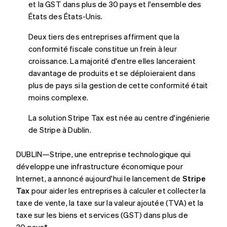
et la GST dans plus de 30 pays et l'ensemble des
Découvrez les prochaines évolutions
Commerce en ligne
États des États-Unis.
Radar
Prévention de la fraude
Deux tiers des entreprises affirment que la
Écosystème
Atlas
conformité fiscale constitue un frein à leur
Constitution de start-up
croissance. La majorité d'entre elles lanceraient
Partenaires
Climate
davantage de produits et se déploieraient dans
Stripe App Marketplace
Élimination du carbone
plus de pays si la gestion de cette conformité était
Identity
moins complexe.
Vérification de l'identité
La solution Stripe Tax est née au centre d'ingénierie
de Stripe à Dublin.
DUBLIN—Stripe, une entreprise technologique qui
Stripe Sessions 2026
développe une infrastructure économique pour
Découvrez comment Stripe construit l’infrastructure écono
Internet, a annoncé aujourd'hui le lancement de
Stripe
Regarder la vidéo
Tax
pour aider les entreprises à calculer et collecter la
taxe de vente, la taxe sur la valeur ajoutée (TVA) et la
taxe sur les biens et services (GST) dans plus de
30 pays*.