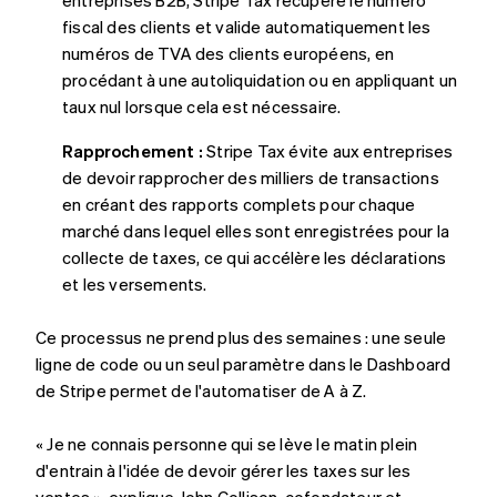
fiscal des clients et valide automatiquement les
numéros de TVA des clients européens, en
procédant à une autoliquidation ou en appliquant un
Allemagne
taux nul lorsque cela est nécessaire.
Deutsch
English
Australie
Rapprochement :
Stripe Tax évite aux entreprises
English
de devoir rapprocher des milliers de transactions
Autriche
en créant des rapports complets pour chaque
Deutsch
English
Belgique
marché dans lequel elles sont enregistrées pour la
Nederlands
Français
Deutsch
English
collecte de taxes, ce qui accélère les déclarations
Brésil
et les versements.
Português
English
Bulgarie
Ce processus ne prend plus des semaines : une seule
English
Canada
ligne de code ou un seul paramètre dans le Dashboard
English
Français
de Stripe permet de l'automatiser de A à Z.
Chine continentale
简体中文
English
« Je ne connais personne qui se lève le matin plein
Chypre
d'entrain à l'idée de devoir gérer les taxes sur les
English
Croatie
ventes », explique John Collison, cofondateur et