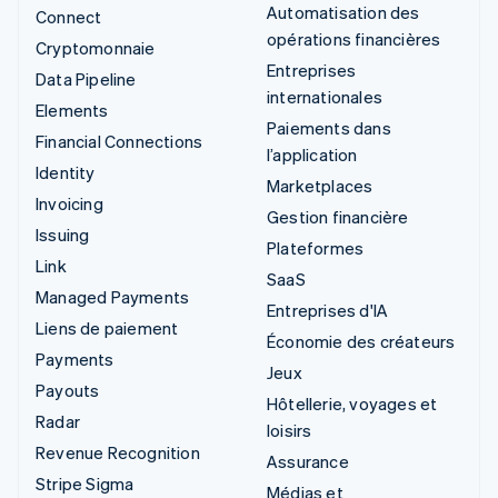
Automatisation des
Connect
opérations financières
Cryptomonnaie
Entreprises
Data Pipeline
internationales
Elements
Paiements dans
Financial Connections
l’application
Identity
Marketplaces
Invoicing
Gestion financière
Issuing
Plateformes
Link
SaaS
Managed Payments
Entreprises d'IA
Liens de paiement
Économie des créateurs
Payments
Jeux
Payouts
Hôtellerie, voyages et
Radar
loisirs
Revenue Recognition
Assurance
Stripe Sigma
Médias et