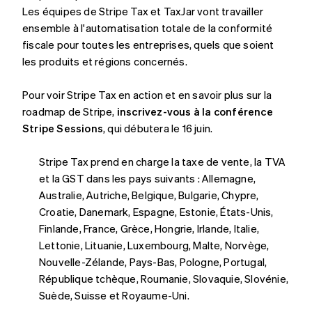
Les équipes de Stripe Tax et TaxJar vont travailler
English
Nouvelle-Zélande
ensemble à l'automatisation totale de la conformité
English
fiscale pour toutes les entreprises, quels que soient
Pays-Bas
les produits et régions concernés.
Nederlands
English
Pologne
Pour voir Stripe Tax en action et en savoir plus sur la
English
Portugal
roadmap de Stripe,
inscrivez-vous à la conférence
Português
English
Stripe Sessions
, qui débutera le 16 juin.
R.A.S. de Hong Kong, Chine
English
简体中文
Stripe Tax prend en charge la taxe de vente, la TVA
République tchèque
et la GST dans les pays suivants : Allemagne,
English
Australie, Autriche, Belgique, Bulgarie, Chypre,
Roumanie
Croatie, Danemark, Espagne, Estonie, États-Unis,
English
Royaume-Uni
Finlande, France, Grèce, Hongrie, Irlande, Italie,
English
Lettonie, Lituanie, Luxembourg, Malte, Norvège,
Singapour
Nouvelle-Zélande, Pays-Bas, Pologne, Portugal,
English
简体中文
République tchèque, Roumanie, Slovaquie, Slovénie,
Slovaquie
Suède, Suisse et Royaume-Uni.
English
Slovénie