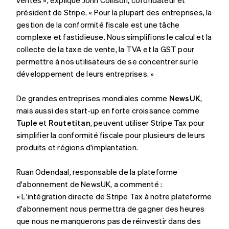
English
Italiano
président de Stripe. « Pour la plupart des entreprises, la
Danemark
gestion de la conformité fiscale est une tâche
English
complexe et fastidieuse. Nous simplifions le calcul et la
Émirats arabes unis
collecte de la taxe de vente, la TVA et la GST pour
English
permettre à nos utilisateurs de se concentrer sur le
Espagne
développement de leurs entreprises. »
Español
English
Estonie
English
De grandes entreprises mondiales comme
NewsUK
,
États-Unis
mais aussi des start-up en forte croissance comme
English
Español
简体中文
Tuple
et
Routetitan
, peuvent utiliser Stripe Tax pour
Finlande
simplifier la conformité fiscale pour plusieurs de leurs
English
Svenska
France
produits et régions d'implantation.
Français
English
Gibraltar
Ruan Odendaal, responsable de la plateforme
English
d'abonnement de NewsUK, a commenté :
Grèce
« L'intégration directe de Stripe Tax à notre plateforme
English
Hongrie
d'abonnement nous permettra de gagner des heures
English
que nous ne manquerons pas de réinvestir dans des
Inde