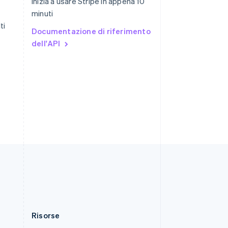
Inizia a usare Stripe in appena 10
English
简体中文
minuti
Slovacchia
English
ti
Documentazione di riferimento
Slovenia
dell'API
English
Italiano
Spagna
Español
English
Stati Uniti
English
Español
简体中文
Svezia
Svenska
English
Svizzera
Deutsch
Français
Italiano
English
Thailandia
ไทย
English
Ungheria
English
Risorse