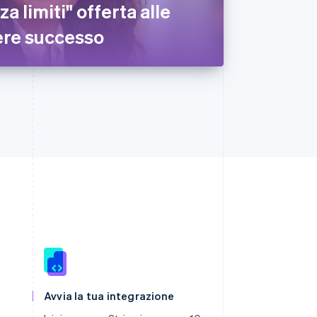
za limiti" offerta alle
ere successo
Romania
English
Avvia la tua integrazione
Singapore