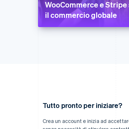
WooCommerce e Stripe 
il commercio globale
Tutto pronto per iniziare?
Australia
English
Crea un account e inizia ad accetta
Austria
senza necessità di stipulare contratt