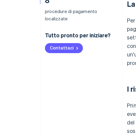
8
La
procedure di pagamento
localizzate
Per
pag
Tutto pronto per iniziare?
set
con
Contattaci
un'
pro
I r
Pri
eve
del
sos