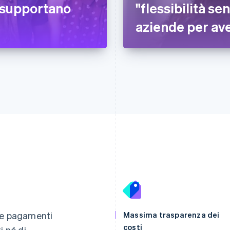
supportano
"flessibilità sen
aziende per av
Finlandia
Lussemburgo
English
Svenska
Français
Deutsch
English
re pagamenti
Massima trasparenza dei
Francia
Malaysia
costi
i né di