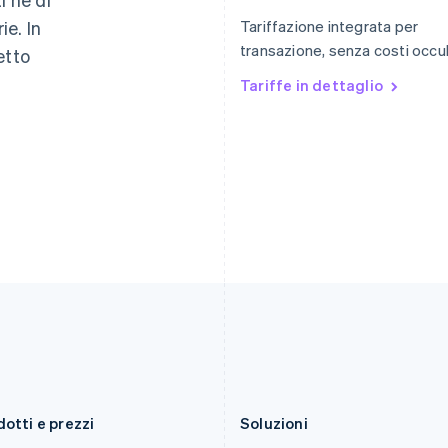
Français
English
English
简体中文
e. In
Tariffazione integrata per
Germania
Malta
Deutsch
English
English
transazione, senza costi occul
etto
Giappone
Messico
Tariffe in dettaglio
日本語
English
Español
English
Gibilterra
Norvegia
English
English
Grecia
Nuova Zelanda
English
English
India
Paesi Bassi
English
Nederlands
English
Irlanda
Polonia
English
English
Italia
Portogallo
Italiano
English
Português
English
Lettonia
RAS di Hong Kong, Cina
English
English
简体中文
Liechtenstein
Regno Unito
Deutsch
English
English
Lituania
Repubblica Ceca
English
English
otti e prezzi
Soluzioni