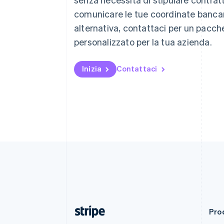
Deutsch
English
comunicare le tue coordinate bancari
Belgio
Nederlands
Français
Deutsch
English
alternativa, contattaci per un pacch
Brasile
personalizzato per la tua azienda.
Português
English
Bulgaria
English
Inizia
Contattaci
Canada
English
Français
Cina continentale
简体中文
English
Cipro
English
Croazia
English
Italiano
Danimarca
English
Emirati Arabi Uniti
English
Estonia
English
Prod