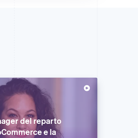
ager del reparto
Commerce e la