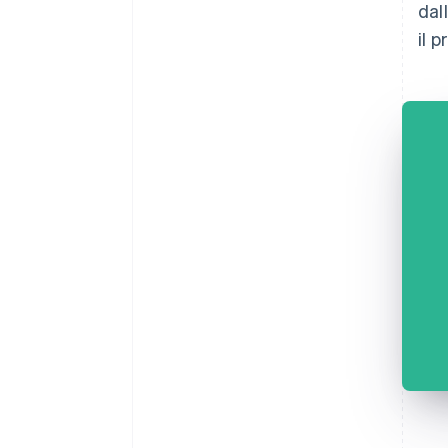
dal
il 