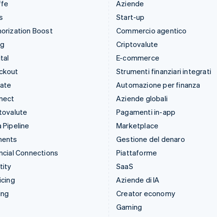
ffe
Aziende
s
Start-up
orization Boost
Commercio agentico
ng
Criptovalute
tal
E-commerce
ckout
Strumenti finanziari integrati
mate
Automazione per finanza
nect
Aziende globali
tovalute
Pagamenti in-app
 Pipeline
Marketplace
ments
Gestione del denaro
ncial Connections
Piattaforme
tity
SaaS
icing
Aziende di IA
ing
Creator economy
Gaming