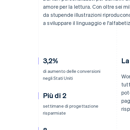
Link
amore per la lettura. Con oltre sei mil
Pagamento accelerato
da stupende illustrazioni riproducon
Financial Connections
Conti finanziari collegati
a sviluppare il linguaggio e l'alfabeti
3,2%
La
di aumento delle conversioni
Won
negli Stati Uniti
tut
pot
Più di 2
pag
settimane di progettazione
ris
risparmiate