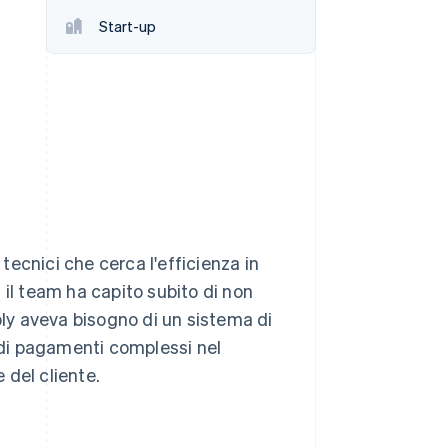
Start-up
Stripe Sessions 2026
Scopri come Stripe sta
costruendo
l'infrastruttura
economica per l'IA.
Guarda ora
ecnici che cerca l'efficienza in
, il team ha capito subito di non
y aveva bisogno di un sistema di
i di pagamenti complessi nel
 del cliente.