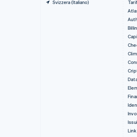
Svizzera (Italiano)
Tari
Atla
Auth
Billi
Capi
Che
Cli
Con
Crip
Data
Ele
Fina
Iden
Invo
Issu
Link