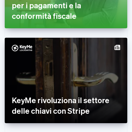
per i pagamenti e la
Finlandia
English
Svenska
conformità fiscale
Francia
Français
English
Germania
Deutsch
English
Giappone
日本語
English
Gibilterra
English
Grecia
English
India
English
Irlanda
English
KeyMe rivoluziona il settore
Italia
Italiano
English
delle chiavi con Stripe
Lettonia
English
Liechtenstein
Deutsch
English