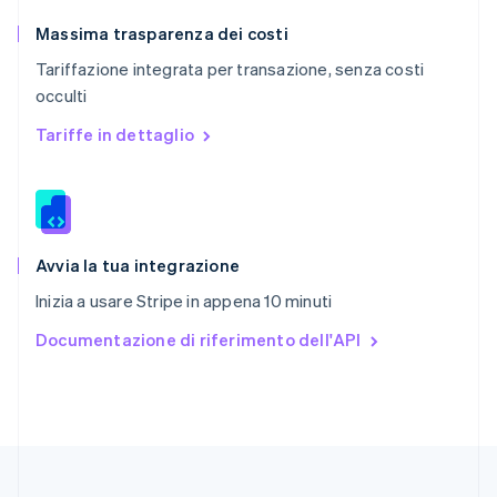
Regno Unito
English
Massima trasparenza dei costi
Repubblica Ceca
Tariffazione integrata per transazione, senza costi
English
occulti
Romania
English
Tariffe in dettaglio
Singapore
English
简体中文
Slovacchia
English
Slovenia
English
Italiano
Avvia la tua integrazione
Spagna
Inizia a usare Stripe in appena 10 minuti
Español
English
Stati Uniti
Documentazione di riferimento dell'API
English
Español
简体中文
Svezia
Svenska
English
Svizzera
Deutsch
Français
Italiano
English
Thailandia
ไทย
English