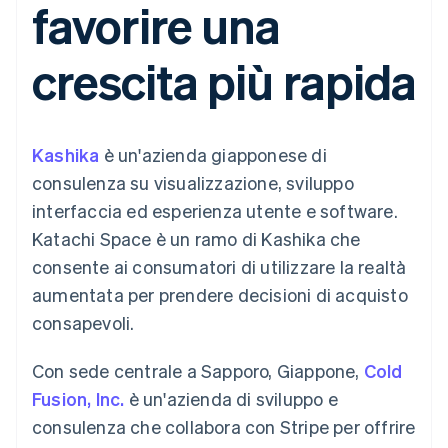
favorire una
utente
Automazione
Gestione del denaro
Gestire gli
flessibile
Metodi di
della contabilità
Roadmap del prodotto
Piattaforme
abbonamenti
pagamento
Stripe Sigma
Conferenza annuale
SaaS
Offrire addebiti in base
crescita più rapida
Access to 125+
Report
Sessions
all'utilizzo
Terminal
personalizzati
Lavora con noi
Emettere carte
Pagamenti di
Data Pipeline
Sala stampa
garantite da stablecoin
persona
Sincronizzazione
Stripe Press
Per settore
Authorization
dei dati
Esegui il provisioning e
Kashika
Boost
è un'azienda giapponese di
gestisci i servizi con gli
Accettazione
Aziende di IA
agenti
consulenza su visualizzazione, sviluppo
ottimizzata
Creator economy
Recapiti
interfaccia ed esperienza utente e software.
Link
Gaming
Pagamento
Ospitalità, viaggi e
Contattaci
Katachi Space è un ramo di Kashika che
accelerato
tempo libero
Diventa nostro partner
Risorse
Assicurazione
consente ai consumatori di utilizzare la realtà
Financial
Media e
Connections
aumentata per prendere decisioni di acquisto
intrattenimento
Integrazioni app
Conti finanziari
Organizzazioni non
Esempi di codice
collegati
consapevoli.
profit
Blog per sviluppatori
Servizi professionali
Stato dell'API
Con sede centrale a Sapporo, Giappone,
Cold
Pubblica
amministrazione
Fusion, Inc.
è un'azienda di sviluppo e
Altro
Commercio al dettaglio
Product roadmap
consulenza che collabora con Stripe per offrire
Scopri cosa ti aspetta