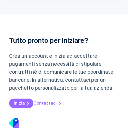
Lituania
English
Lussemburgo
Français
Deutsch
English
Malaysia
English
简体中文
Tutto pronto per iniziare?
Malta
English
Messico
Crea un account e inizia ad accettare
Español
English
Norvegia
pagamenti senza necessità di stipulare
English
contratti né di comunicare le tue coordinate
Nuova Zelanda
bancarie. In alternativa, contattaci per un
English
Paesi Bassi
pacchetto personalizzato per la tua azienda.
Nederlands
English
Polonia
English
Inizia
Contattaci
Portogallo
Português
English
RAS di Hong Kong, Cina
English
简体中文