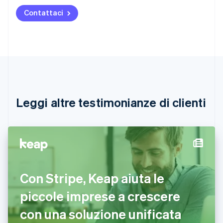
Austria
Contattaci
Deutsch
English
Belgio
Nederlands
Français
Deutsch
English
Brasile
Português
English
Bulgaria
English
Canada
English
Français
Leggi altre testimonianze di clienti
Cina continentale
简体中文
English
Cipro
English
Croazia
English
Italiano
Danimarca
Con Stripe, Keap aiuta le
English
Emirati Arabi Uniti
piccole imprese a crescere
English
Estonia
con una soluzione unificata
English