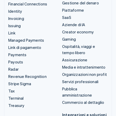
Gestione del denaro
Financial Connections
Piattaforme
Identity
SaaS
Invoicing
Aziende di IA
Issuing
Creator economy
Link
Gaming
Managed Payments
Ospitalità, viaggi e
Link di pagamento
tempo libero
Payments
Assicurazione
Payouts
Media e intrattenimento
Radar
Organizzazioni non profit
Revenue Recognition
Servizi professionali
Stripe Sigma
Pubblica
Tax
amministrazione
Terminal
Commercio al dettaglio
Treasury
Integrazioni e soluzioni