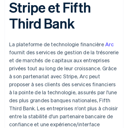
Stripe et Fifth
UI flexibles
Recognition
cryptomonnaie
l’application
Gérer des
Moyens de
Comptabilité
Entreprise
intégrables
Marketplaces
abonnements
paiement
automatisée
Gestion financière
Proposer une
Third Bank
Accès à plus
Stripe Sigma
Roadmap produit
Plateformes
facturation à l'usage
de 125
Rapports
Sessions : conférence
SaaS
Émettre des cartes
Terminal
personnalisés
annuelle
bancaires adossées à
Paiements en
Data Pipeline
Carrières
des stablecoins
personne
Synchronisation
Communiqués de
Fournir et gérer des
La plateforme de technologie financière
Arc
Authorization
des données
presse
services avec des
Par secteur
Boost
Stripe Press
agents
fournit des services de gestion de la trésorerie
Acceptation
et de marchés de capitaux aux entreprises
optimisée
Entreprises d'IA
Link
Économie des
privées tout au long de leur croissance. Grâce
Paiements
créateurs
Contact
Ressources
Jeux
à son partenariat avec Stripe, Arc peut
accélérés
Hôtellerie, voyages et
Financial
Contacter notre équipe
proposer à ses clients des services financiers
loisirs
Intégrations
Connections
Assurance
d'applications
Comptes
à la pointe de la technologie, assurés par l'une
Devenir partenaire
Médias et
Exemples de code
financiers
des plus grandes banques nationales, Fifth
divertissements
Blog des développeurs
associés
Organisations à but
Third Bank. Les entreprises n'ont plus à choisir
non lucratif
État de l'API
entre la stabilité d'un partenaire bancaire de
Services aux
Plus
entreprises
confiance et une expérience/interface
Product roadmap
Secteur public