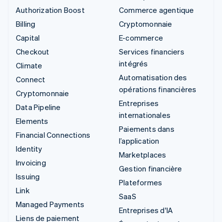
Authorization Boost
Commerce agentique
Billing
Cryptomonnaie
Capital
E-commerce
Checkout
Services financiers
intégrés
Climate
Automatisation des
Connect
opérations financières
Cryptomonnaie
Entreprises
Data Pipeline
internationales
Elements
Paiements dans
Financial Connections
l’application
Identity
Marketplaces
Invoicing
Gestion financière
Issuing
Plateformes
Link
SaaS
Managed Payments
Entreprises d'IA
Liens de paiement