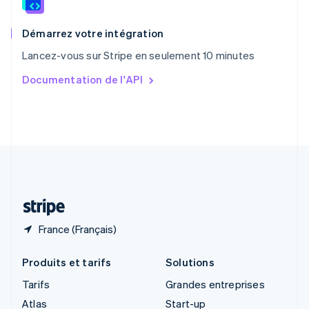
English
Royaume-Uni
English
Démarrez votre intégration
Singapour
Lancez-vous sur Stripe en seulement 10 minutes
English
简体中文
Slovaquie
Documentation de l'API
English
Slovénie
English
Italiano
Suède
Svenska
English
Suisse
Deutsch
Français
Italiano
English
Thaïlande
ไทย
English
France (Français)
Produits et tarifs
Solutions
Tarifs
Grandes entreprises
Atlas
Start-up