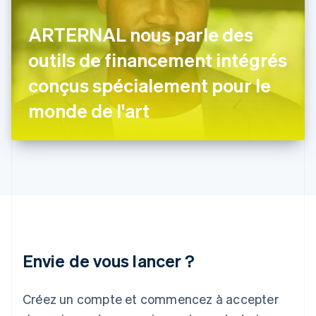
Français
English
Gibraltar
ARTERNAL nous parle des
English
Grèce
outils de financement intégrés
English
Hongrie
conçus spécialement pour le
English
Inde
monde de l'art
English
Irlande
English
Italie
Italiano
English
Japon
日本語
English
Lettonie
English
Liechtenstein
Envie de vous lancer ?
Deutsch
English
Lituanie
English
Créez un compte et commencez à accepter
Luxembourg