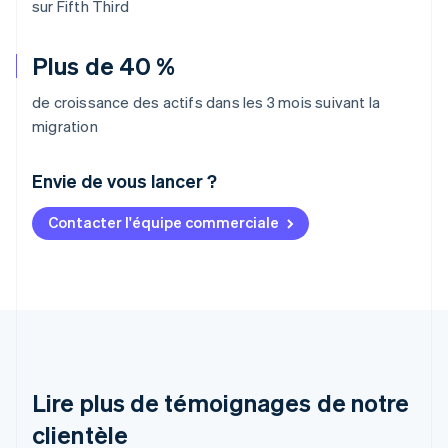
sur Fifth Third
Plus de 40 %
de croissance des actifs dans les 3 mois suivant la
migration
Envie de vous lancer ?
Contacter l'équipe commerciale
Allemagne
Deutsch
English
Australie
English
Autriche
Deutsch
English
Belgique
Nederlands
Français
Deutsch
English
Brésil
Lire plus de témoignages de notre
Português
English
clientèle
Bulgarie