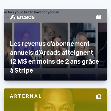
English
Canada
English
Français
Chine continentale
简体中文
English
Chypre
English
Croatie
English
Italiano
Les revenus d’abonnement
Danemark
annuels d’Arcads atteignent
English
Émirats arabes unis
12 M$ en moins de 2 ans grâce
English
Espagne
à Stripe
Español
English
Estonie
English
États-Unis
English
Español
简体中文
Finlande
English
Svenska
France