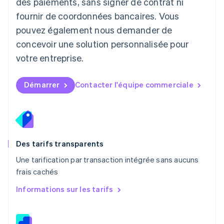
des paiements, sans signer de contrat ni
Français
Deutsch
English
Malaisie
fournir de coordonnées bancaires. Vous
English
简体中文
pouvez également nous demander de
Malte
concevoir une solution personnalisée pour
English
Mexique
votre entreprise.
Español
English
Norvège
English
Démarrer
Contacter l'équipe commerciale
Nouvelle-Zélande
English
Pays-Bas
Nederlands
English
Pologne
English
Des tarifs transparents
Portugal
Une tarification par transaction intégrée sans aucuns
Português
English
frais cachés
R.A.S. de Hong Kong, Chine
English
简体中文
Informations sur les tarifs
République tchèque
English
Roumanie