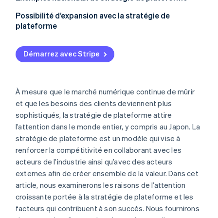
La plateforme doit pouvoir supporter une expansion
Uber
Mercari
Possibilité d’expansion avec la stratégie de
à grande échelle
plateforme
Shopify
Rakuten
Vous devez respecter les réglementations
pertinentes
BASE
Démarrez avec Stripe
À mesure que le marché numérique continue de mûrir
et que les besoins des clients deviennent plus
sophistiqués, la stratégie de plateforme attire
l’attention dans le monde entier, y compris au Japon. La
stratégie de plateforme est un modèle qui vise à
renforcer la compétitivité en collaborant avec les
acteurs de l’industrie ainsi qu’avec des acteurs
externes afin de créer ensemble de la valeur. Dans cet
article, nous examinerons les raisons de l’attention
croissante portée à la stratégie de plateforme et les
facteurs qui contribuent à son succès. Nous fournirons