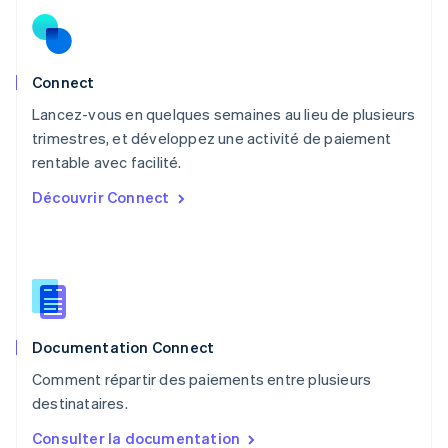
Norvège
English
Nouvelle-Zélande
English
Connect
Pays-Bas
Lancez-vous en quelques semaines au lieu de plusieurs
Nederlands
English
trimestres, et développez une activité de paiement
Pologne
English
rentable avec facilité.
Portugal
Découvrir Connect
Português
English
R.A.S. de Hong Kong, Chine
English
简体中文
République tchèque
English
Roumanie
English
Documentation Connect
Royaume-Uni
English
Comment répartir des paiements entre plusieurs
Singapour
destinataires.
English
简体中文
Slovaquie
Consulter la documentation
English