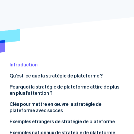
Découvrez les prochaines évolutions
Commerce en ligne
Radar
Prévention de la fraude
Écosystème
Atlas
Constitution de start-up
Partenaires
Climate
Stripe App Marketplace
Élimination du carbone
Identity
Vérification de l'identité
Introduction
Qu’est-ce que la stratégie de plateforme ?
Pourquoi la stratégie de plateforme attire de plus
en plus l’attention ?
Stripe Sessions 2026
Découvrez comment Stripe construit l’infrastructure écono
Accès facilité
Clés pour mettre en œuvre la stratégie de
Regarder la vidéo
plateforme avec succès
Attentes croissantes des clients
Vous devez clarifier les avantages pour tous les
Exemples étrangers de stratégie de plateforme
participants
Airbnb
Exemples nationaux de stratégie de plateforme