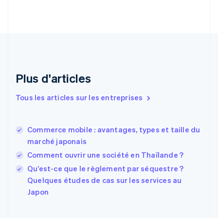
Croatie
English
Italiano
Danemark
English
Émirats arabes unis
English
Espagne
Plus d'articles
Español
English
Estonie
Tous les articles sur les entreprises
English
États-Unis
English
Español
简体中文
Commerce mobile : avantages, types et taille du
Finlande
English
Svenska
marché japonais
France
Comment ouvrir une société en Thaïlande ?
Français
English
Qu’est-ce que le règlement par séquestre ?
Gibraltar
English
Quelques études de cas sur les services au
Grèce
Japon
English
Hongrie
English