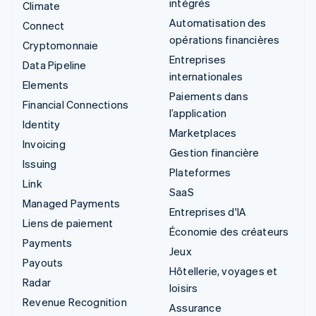
intégrés
Climate
Automatisation des
Connect
opérations financières
Cryptomonnaie
Entreprises
Data Pipeline
internationales
Elements
Paiements dans
Financial Connections
l’application
Identity
Marketplaces
Invoicing
Gestion financière
Issuing
Plateformes
Link
SaaS
Managed Payments
Entreprises d'IA
Liens de paiement
Économie des créateurs
Payments
Jeux
Payouts
Hôtellerie, voyages et
Radar
loisirs
Revenue Recognition
Assurance