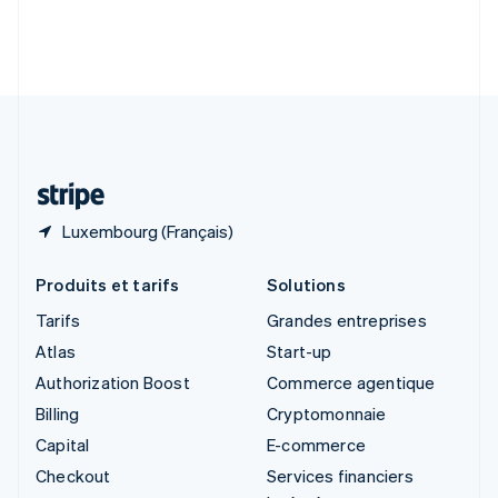
Slovénie
English
Italiano
Suède
Svenska
English
Suisse
Deutsch
Français
Italiano
English
Thaïlande
ไทย
English
Luxembourg (Français)
Produits et tarifs
Solutions
Tarifs
Grandes entreprises
Atlas
Start-up
Authorization Boost
Commerce agentique
Billing
Cryptomonnaie
Capital
E-commerce
Checkout
Services financiers