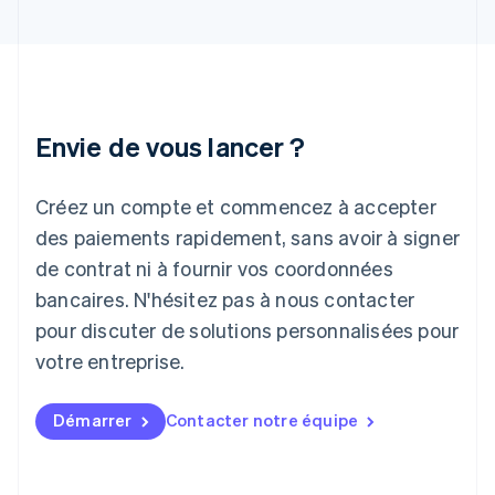
Inde
English
Irlande
English
Italie
Italiano
English
Envie de vous lancer ?
Japon
日本語
English
Créez un compte et commencez à accepter
Lettonie
English
des paiements rapidement, sans avoir à signer
Liechtenstein
de contrat ni à fournir vos coordonnées
Deutsch
English
Lituanie
bancaires. N'hésitez pas à nous contacter
English
pour discuter de solutions personnalisées pour
Luxembourg
votre entreprise.
Français
Deutsch
English
Malaisie
English
简体中文
Démarrer
Contacter notre équipe
Malte
English
Mexique
Español
English