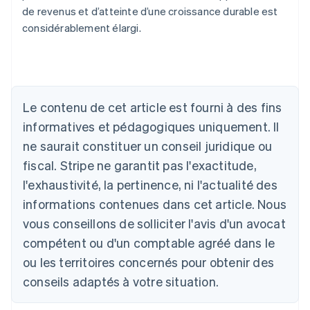
de revenus et d’atteinte d’une croissance durable est
considérablement élargi.
Allemagne
Deutsch
English
Australie
Le contenu de cet article est fourni à des fins
English
informatives et pédagogiques uniquement. Il
Autriche
ne saurait constituer un conseil juridique ou
Deutsch
English
Belgique
fiscal. Stripe ne garantit pas l'exactitude,
Nederlands
Français
Deutsch
English
l'exhaustivité, la pertinence, ni l'actualité des
Brésil
Português
English
informations contenues dans cet article. Nous
Bulgarie
vous conseillons de solliciter l'avis d'un avocat
English
Canada
compétent ou d'un comptable agréé dans le
English
Français
ou les territoires concernés pour obtenir des
Chine continentale
conseils adaptés à votre situation.
简体中文
English
Chypre
English