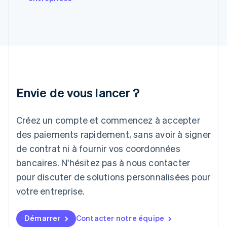
English
Hongrie
English
Inde
English
Irlande
English
Italie
Italiano
English
Envie de vous lancer ?
Japon
日本語
English
Créez un compte et commencez à accepter
Lettonie
English
des paiements rapidement, sans avoir à signer
Liechtenstein
de contrat ni à fournir vos coordonnées
Deutsch
English
Lituanie
bancaires. N'hésitez pas à nous contacter
English
pour discuter de solutions personnalisées pour
Luxembourg
votre entreprise.
Français
Deutsch
English
Malaisie
English
简体中文
Démarrer
Contacter notre équipe
Malte