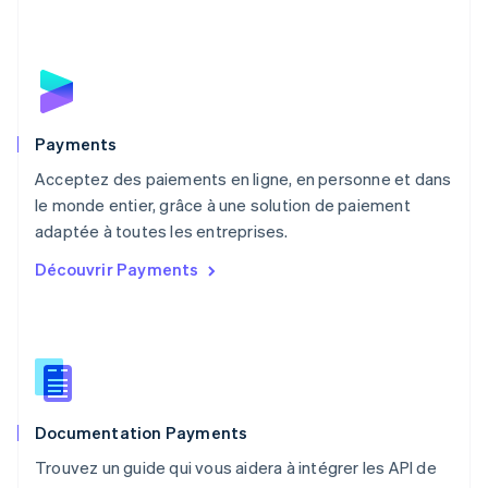
English
Mexique
Español
English
Norvège
English
Nouvelle-Zélande
English
Payments
Pays-Bas
Acceptez des paiements en ligne, en personne et dans
Nederlands
English
le monde entier, grâce à une solution de paiement
Pologne
English
adaptée à toutes les entreprises.
Portugal
Découvrir Payments
Português
English
R.A.S. de Hong Kong, Chine
English
简体中文
République tchèque
English
Roumanie
English
Documentation Payments
Royaume-Uni
English
Trouvez un guide qui vous aidera à intégrer les API de
Singapour