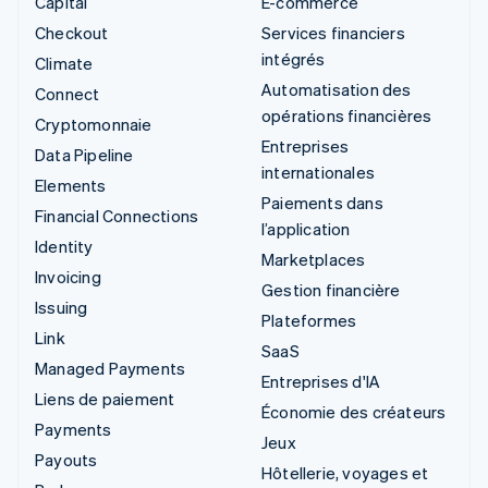
Capital
E-commerce
Checkout
Services financiers
intégrés
Climate
Automatisation des
Connect
opérations financières
Cryptomonnaie
Entreprises
Data Pipeline
internationales
Elements
Paiements dans
Financial Connections
l’application
Identity
Marketplaces
Invoicing
Gestion financière
Issuing
Plateformes
Link
SaaS
Managed Payments
Entreprises d'IA
Liens de paiement
Économie des créateurs
Payments
Jeux
Payouts
Hôtellerie, voyages et