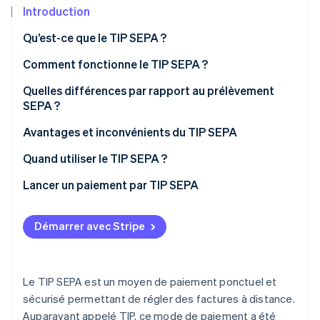
Découvrez les prochaines évolutions
Commerce en ligne
Introduction
Radar
Qu’est-ce que le TIP SEPA ?
Prévention de la fraude
Écosystème
Comment fonctionne le TIP SEPA ?
Atlas
Constitution de start-up
Quelles différences par rapport au prélèvement
Partenaires
Climate
Stripe App Marketplace
SEPA ?
Élimination du carbone
Avantages et inconvénients du TIP SEPA
Identity
Vérification de l'identité
Avantages
Quand utiliser le TIP SEPA ?
Inconvénients
Lancer un paiement par TIP SEPA
TIP SEPA par voie postale
Démarrer avec Stripe
Stripe Sessions 2026
TIP SEPA en ligne
Découvrez comment Stripe construit l’infrastructure écono
Regarder la vidéo
Le TIP SEPA est un moyen de paiement ponctuel et
sécurisé permettant de régler des factures à distance.
Auparavant appelé TIP, ce mode de paiement a été