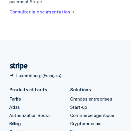
paiement Stripe.
English
简体中文
Slovaquie
Consulter la documentation
English
Slovénie
English
Italiano
Suède
Svenska
English
Suisse
Deutsch
Français
Italiano
English
Thaïlande
ไทย
English
Luxembourg (Français)
Produits et tarifs
Solutions
Tarifs
Grandes entreprises
Atlas
Start-up
Authorization Boost
Commerce agentique
Billing
Cryptomonnaie