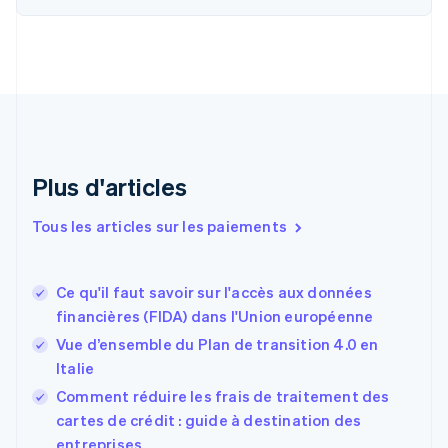
简体中文
English
Chypre
English
Croatie
English
Italiano
Danemark
English
Émirats arabes unis
English
Plus d'articles
Espagne
Español
English
Tous les articles sur les paiements
Estonie
English
États-Unis
Ce qu'il faut savoir sur l'accès aux données
English
Español
简体中文
financières (FIDA) dans l'Union européenne
Finlande
English
Svenska
Vue d’ensemble du Plan de transition 4.0 en
France
Italie
Français
English
Comment réduire les frais de traitement des
Gibraltar
English
cartes de crédit : guide à destination des
Grèce
entreprises