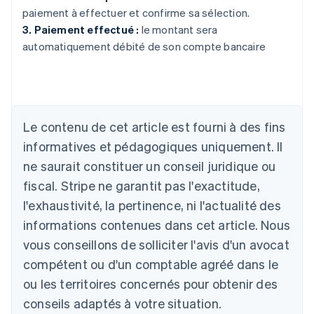
paiement à effectuer et confirme sa sélection.
3. Paiement effectué :
le montant sera
automatiquement débité de son compte bancaire
Allemagne
Le contenu de cet article est fourni à des fins
Deutsch
English
Australie
informatives et pédagogiques uniquement. Il
English
ne saurait constituer un conseil juridique ou
Autriche
Deutsch
English
fiscal. Stripe ne garantit pas l'exactitude,
Belgique
l'exhaustivité, la pertinence, ni l'actualité des
Nederlands
Français
Deutsch
English
Brésil
informations contenues dans cet article. Nous
Português
English
vous conseillons de solliciter l'avis d'un avocat
Bulgarie
compétent ou d'un comptable agréé dans le
English
Canada
ou les territoires concernés pour obtenir des
English
Français
conseils adaptés à votre situation.
Chine continentale