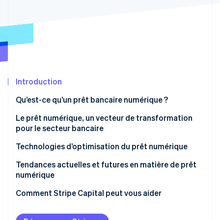
Découvrez les prochaines évolutions
Commerce en ligne
Radar
Prévention de la fraude
Écosystème
Atlas
Constitution de start-up
Partenaires
Climate
Stripe App Marketplace
Élimination du carbone
Introduction
Identity
Qu’est-ce qu’un prêt bancaire numérique ?
Vérification de l'identité
Le prêt numérique, un vecteur de transformation
pour le secteur bancaire
Technologies d’optimisation du prêt numérique
Stripe Sessions 2026
Tendances actuelles et futures en matière de prêt
Découvrez comment Stripe construit l’infrastructure écono
numérique
Regarder la vidéo
Tendances actuelles
Comment Stripe Capital peut vous aider
Tendances futures