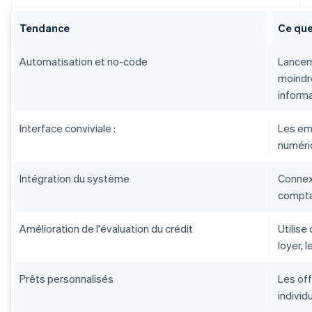
Tendance
Ce que
Automatisation et no-code
Lancem
moindr
inform
Interface conviviale :
Les em
numériq
Intégration du système
Connexi
comptab
Amélioration de l'évaluation du crédit
Utilise
loyer, 
Prêts personnalisés
Les off
individu