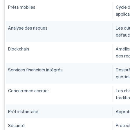
Prêts mobiles
Cycle d
applic
Analyse des risques
Les out
défauts
Blockchain
Amélior
des re
Services financiers intégrés
Des prê
quotid
Concurrence accrue :
Les ch
traditi
Prêt instantané
Approb
Sécurité
Protect