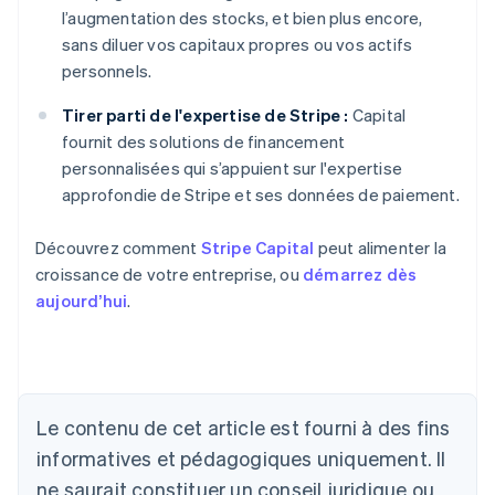
l’augmentation des stocks, et bien plus encore,
sans diluer vos capitaux propres ou vos actifs
personnels.
Tirer parti de l'expertise de Stripe :
Capital
fournit des solutions de financement
personnalisées qui s’appuient sur l'expertise
approfondie de Stripe et ses données de paiement.
Découvrez comment
Stripe Capital
peut alimenter la
croissance de votre entreprise, ou
démarrez dès
aujourd’hui
.
Allemagne
Deutsch
English
Australie
Le contenu de cet article est fourni à des fins
English
informatives et pédagogiques uniquement. Il
Autriche
ne saurait constituer un conseil juridique ou
Deutsch
English