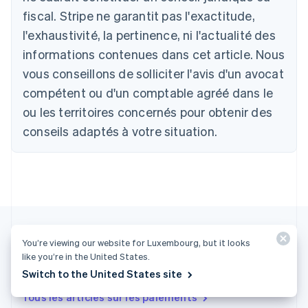
Belgique
fiscal. Stripe ne garantit pas l'exactitude,
Nederlands
Français
Deutsch
English
l'exhaustivité, la pertinence, ni l'actualité des
Brésil
Português
English
informations contenues dans cet article. Nous
Bulgarie
vous conseillons de solliciter l'avis d'un avocat
English
Canada
compétent ou d'un comptable agréé dans le
English
Français
ou les territoires concernés pour obtenir des
Chine continentale
conseils adaptés à votre situation.
简体中文
English
Chypre
English
Croatie
English
Italiano
Danemark
English
Émirats arabes unis
English
You’re viewing our website for Luxembourg, but it looks
like you’re in the United States.
Espagne
Plus d'articles
Switch to the United States site
Español
English
Estonie
Tous les articles sur les paiements
English