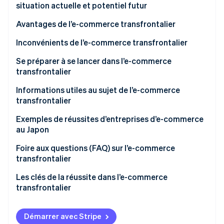
situation actuelle et potentiel futur
Avantages de l’e-commerce transfrontalier
Les ventes peuvent être effectuées à des clients en
Inconvénients de l’e-commerce transfrontalier
dehors du Japon
Coûts de transport élevés
Se préparer à se lancer dans l’e-commerce
Les boutiques en ligne sont plus faciles à gérer que
transfrontalier
Charges administratives liées aux lois étrangères,
les magasins physiques
aux pratiques commerciales, etc.
Informations utiles au sujet de l’e-commerce
La concurrence peut être moins importante
transfrontalier
Augmentation de la fraude due à
l’internationalisation
Exemples de réussites d’entreprises d’e-commerce
au Japon
Hokkaido Souvenir Exploration Team
Foire aux questions (FAQ) sur l’e-commerce
transfrontalier
Boutique Tokyo Otaku Mode
Quelle est la différence entre l’e-commerce
Les clés de la réussite dans l’e-commerce
MUJI
transfrontalier et l’e-commerce local ?
transfrontalier
La taxe sur la consommation s’applique-t-elle à l’e-
commerce transfrontalier ?
Démarrer avec Stripe