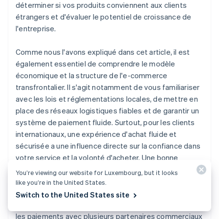
déterminer si vos produits conviennent aux clients
étrangers et d'évaluer le potentiel de croissance de
l'entreprise.
Comme nous l'avons expliqué dans cet article, il est
également essentiel de comprendre le modèle
économique et la structure de l'e-commerce
transfrontalier. Il s'agit notamment de vous familiariser
avec les lois et réglementations locales, de mettre en
place des réseaux logistiques fiables et de garantir un
système de paiement fluide. Surtout, pour les clients
internationaux, une expérience d'achat fluide et
sécurisée a une influence directe sur la confiance dans
votre service et la volonté d'acheter. Une bonne
préparation dans ces domaines est la clé de la
You’re viewing our website for Luxembourg, but it looks
réussite.
like you’re in the United States.
Switch to the United States site
Stripe Connect
vous permet de gérer efficacement
les paiements avec plusieurs partenaires commerciaux