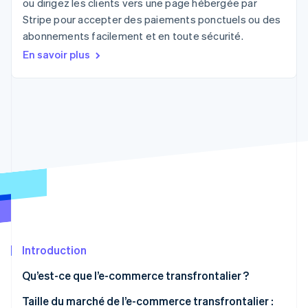
ou dirigez les clients vers une page hébergée par
Découvrez les prochaines évolutions
Commerce en ligne
Stripe pour accepter des paiements ponctuels ou des
Radar
abonnements facilement et en toute sécurité.
Prévention de la fraude
En savoir plus
Écosystème
Atlas
Constitution de start-up
Partenaires
Climate
Stripe App Marketplace
Élimination du carbone
Identity
Vérification de l'identité
Stripe Sessions 2026
Découvrez comment Stripe construit l’infrastructure écono
Regarder la vidéo
Introduction
Qu’est-ce que l’e-commerce transfrontalier ?
Taille du marché de l’e-commerce transfrontalier :