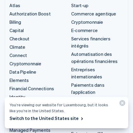
Atlas
Start-up
Authorization Boost
Commerce agentique
Billing
Cryptomonnaie
Capital
E-commerce
Checkout
Services financiers
intégrés
Climate
Automatisation des
Connect
opérations financières
Cryptomonnaie
Entreprises
Data Pipeline
internationales
Elements
Paiements dans
Financial Connections
l’application
Identity
Marketplaces
Invoicing
You’re viewing our website for Luxembourg, but it looks
Gestion financière
like you’re in the United States.
Issuing
Plateformes
Switch to the United States site
Link
SaaS
Managed Payments