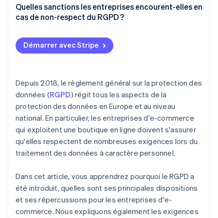
Politique de confidentialité
Quelles sanctions les entreprises encourent-elles en
cas de non-respect du RGPD ?
Politique sur l’utilisation des cookies
Mesures techniques et organisationnelles
Démarrer avec Stripe
Consentement aux offres publicitaires et
d’information
Depuis 2018, le règlement général sur la protection des
Accords relatifs au traitement des données
données (
RGPD
) régit tous les aspects de la
protection des données en Europe et au niveau
Désignation de délégués à la protection des
données
national. En particulier, les entreprises d'e-commerce
qui exploitent une boutique en ligne doivent s'assurer
qu'elles respectent de nombreuses exigences lors du
traitement des données à caractère personnel.
Dans cet article, vous apprendrez pourquoi le RGPD a
été introduit, quelles sont ses principales dispositions
et ses répercussions pour les entreprises d'e-
commerce. Nous expliquons également les exigences