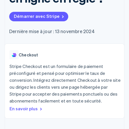
UI flexibles
Recognition
l’application
Gérer des
Moyens de
Comptabilité
Entreprise
Marketplaces
abonnements
paiement
automatisée
Gestion financière
Proposer une
Démarrer avec Stripe
Accès à plus
Stripe Sigma
Feuille de route
Plateformes
facturation à l'usage
de 125
Rapports
produits
SaaS
Émettre des cartes
Terminal
personnalisés
Sessions : conférence
bancaires adossées à
Dernière mise à jour : 13 novembre 2024
Paiements en
Data Pipeline
annuelle
des stablecoins
personne
Synchronisation
Carrières
Fournir et gérer des
Authorization
des données
Communiqués de
services avec des
Par secteur
Boost
presse
agents
Acceptation
Checkout
Stripe Press
optimisée
Entreprises d'IA
Link
Économie des
Stripe Checkout est un formulaire de paiement
Paiements
créateurs
préconfiguré et pensé pour optimiser le taux de
Ressources
Jeux
accélérés
Contact
conversion. Intégrez directement Checkout à votre site
Hôtellerie, voyages et
Financial
loisirs
Intégrations
ou dirigez les clients vers une page hébergée par
Connections
Contacter notre équipe
Assurance
d'applications
Comptes
Stripe pour accepter des paiements ponctuels ou des
Médias et
Exemples de code
financiers
Devenir partenaire
abonnements facilement et en toute sécurité.
divertissements
Blog des développeurs
associés
Organisations à but
En savoir plus
non lucratif
État de l'API
Services aux
Plus
entreprises
Product roadmap
Secteur public