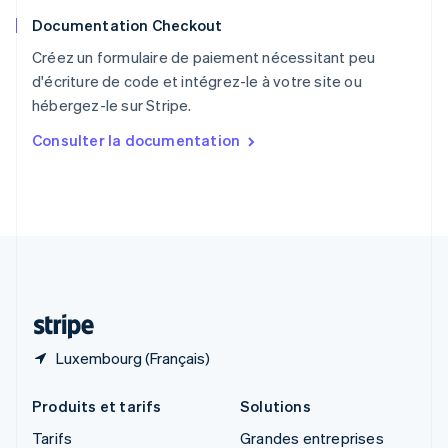
Roumanie
Documentation Checkout
English
Royaume-Uni
Créez un formulaire de paiement nécessitant peu
English
d'écriture de code et intégrez-le à votre site ou
Singapour
hébergez-le sur Stripe.
English
简体中文
Slovaquie
Consulter la documentation
English
Slovénie
English
Italiano
Suède
Svenska
English
Suisse
Deutsch
Français
Italiano
English
Thaïlande
ไทย
English
Luxembourg (Français)
Produits et tarifs
Solutions
Tarifs
Grandes entreprises