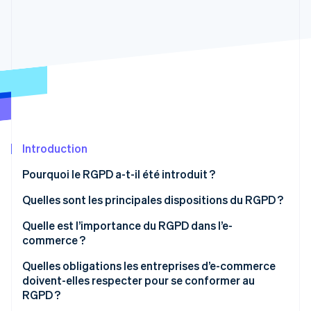
Découvrez les prochaines évolutions
Commerce en ligne
Radar
Prévention de la fraude
Écosystème
Atlas
Constitution de start-up
Partenaires
Climate
Stripe App Marketplace
Élimination du carbone
Identity
Vérification de l'identité
Introduction
Pourquoi le RGPD a-t-il été introduit ?
Quelles sont les principales dispositions du RGPD ?
Principes du traitement des données
Quelle est l’importance du RGPD dans l’e-
Stripe Sessions 2026
Découvrez comment Stripe construit l’infrastructure écono
commerce ?
Licéité du traitement
Regarder la vidéo
Quelles obligations les entreprises d’e-commerce
Droits des personnes concernées
doivent-elles respecter pour se conformer au
RGPD ?
Obligations du responsable du traitement