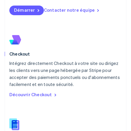
Luxembourg
Français
Deutsch
English
Démarrer
Contacter notre équipe
Malaisie
English
简体中文
Malte
English
Mexique
Español
English
Norvège
Checkout
English
Nouvelle-Zélande
Intégrez directement Checkout à votre site ou dirigez
English
les clients vers une page hébergée par Stripe pour
Pays-Bas
accepter des paiements ponctuels ou d'abonnements
Nederlands
English
facilement et en toute sécurité.
Pologne
English
Découvrir Checkout
Portugal
Português
English
R.A.S. de Hong Kong, Chine
English
简体中文
République tchèque
English