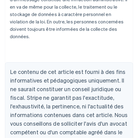
en va de même pour la collecte, le traitement ou le
stockage de données à caractère personnel en
violation de la loi. En outre, les personnes concernées
doivent toujours être informées de la collecte des
données.
Le contenu de cet article est fourni à des fins
Allemagne
informatives et pédagogiques uniquement. Il
Deutsch
English
ne saurait constituer un conseil juridique ou
Australie
fiscal. Stripe ne garantit pas l'exactitude,
English
Autriche
l'exhaustivité, la pertinence, ni l'actualité des
Deutsch
English
informations contenues dans cet article. Nous
Belgique
vous conseillons de solliciter l'avis d'un avocat
Nederlands
Français
Deutsch
English
Brésil
compétent ou d'un comptable agréé dans le
Português
English