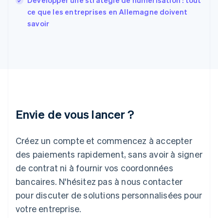
Développer une stratégie de numérisation : tout
France
ce que les entreprises en Allemagne doivent
Français
English
savoir
Gibraltar
English
Grèce
English
Hongrie
English
Inde
English
Irlande
Envie de vous lancer ?
English
Italie
Italiano
English
Créez un compte et commencez à accepter
Japon
日本語
English
des paiements rapidement, sans avoir à signer
Lettonie
de contrat ni à fournir vos coordonnées
English
bancaires. N'hésitez pas à nous contacter
Liechtenstein
pour discuter de solutions personnalisées pour
Deutsch
English
Lituanie
votre entreprise.
English