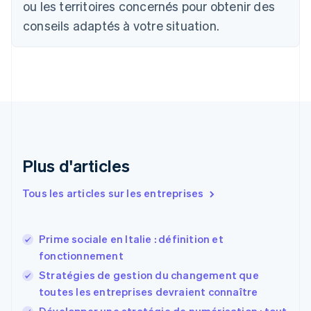
ou les territoires concernés pour obtenir des
Bulgarie
English
conseils adaptés à votre situation.
Canada
English
Français
Chine continentale
简体中文
English
Chypre
English
Croatie
English
Italiano
Danemark
English
Plus d'articles
Émirats arabes unis
English
Tous les articles sur les entreprises
Espagne
Español
English
Estonie
Prime sociale en Italie : définition et
English
fonctionnement
États-Unis
Stratégies de gestion du changement que
English
Español
简体中文
Finlande
toutes les entreprises devraient connaître
English
Svenska